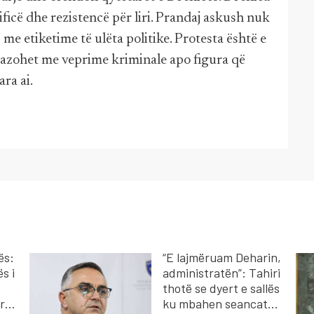
ficë dhe rezistencë për liri. Prandaj askush nuk
aj me etiketime të ulëta politike. Protesta është e
azohet me veprime kriminale apo figura që
ra ai.
ës:
“E lajmëruam Deharin,
s i
administratën”: Tahiri
thotë se dyert e sallës
rri
ku mbahen seancat