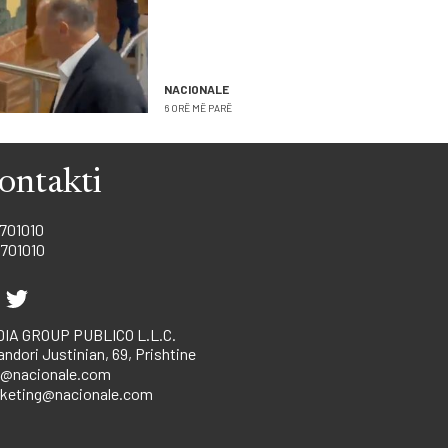
kryetarit Hamza
NACIONALE
6 ORË MË PARË
ontakti
701010
701010
IA GROUP PUBLICO L.L.C.
andori Justinian, 69, Prishtine
o@nacionale.com
keting@nacionale.com