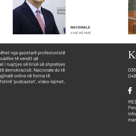
janë të mbyllura
NACIONALE
6 ORË MË PARË
ëhet nga gazetarë profesionistë
K
publike të vendit që
 i ruajtjes së lirisë së shprehjes
 të demokracisë. Nacionale do të
038
igjinalë online në forma të
048
shirë 'podcastet', video-lajmet,
MED
Per
inf
mar