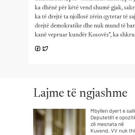
ka dhënë për këtë vend shumë gjak, sakri
ka të drejtë ta njollosë zërin qytetar të s
drejtë demokratike dhe nuk mund të bar
kanë vepruar kundër Kosovës”, ka shkrua
Lajme të ngjashme
Mbyllen dyert e sall
Deputetët e opozitë
zë mesnata në
Kuvend, VV nuk thi