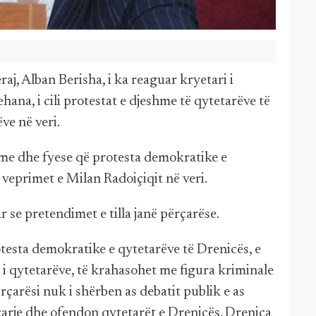
aj, Alban Berisha, i ka reaguar kryetari i
ana, i cili protestat e djeshme të qytetarëve të
ve në veri.
hme dhe fyese që protesta demokratike e
veprimet e Milan Radoiçiqit në veri.
ar se pretendimet e tilla janë përçarëse.
esta demokratike e qytetarëve të Drenicës, e
i qytetarëve, të krahasohet me figura kriminale
përçarësi nuk i shërben as debatit publik e as
arje dhe ofendon qytetarët e Drenicës. Drenica