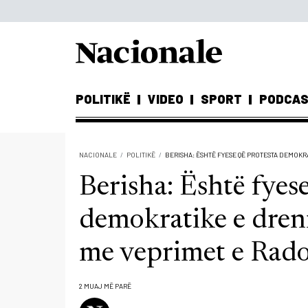
POLITIKË
VIDEO
SPORT
PODCA
NACIONALE
POLITIKË
BERISHA: ËSHTË FYESE QË PROTESTA DEMOKRA
Berisha: Është fyes
demokratike e dren
me veprimet e Radoi
2 MUAJ MË PARË