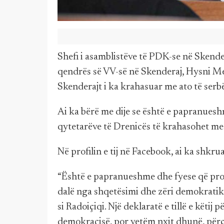
Shefi i asamblistëve të PDK-se në Skender
qendrës së VV-së në Skenderaj, Hysni Meh
Skenderajt i ka krahasuar me ato të serbë
Ai ka bërë me dije se është e papranues
qytetarëve të Drenicës të krahasohet me 
Në profilin e tij në Facebook, ai ka shkru
“Është e papranueshme dhe fyese që prot
dalë nga shqetësimi dhe zëri demokratik 
si Radoiçiqi. Një deklaratë e tillë e këtij 
demokracisë, por vetëm nxit dhunë, përç