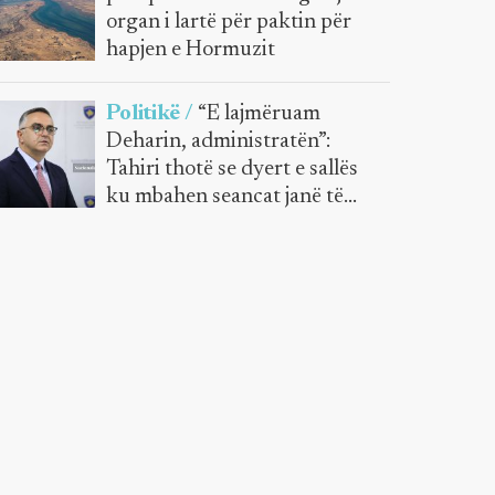
organ i lartë për paktin për
hapjen e Hormuzit
Politikë /
“E lajmëruam
Deharin, administratën”:
Tahiri thotë se dyert e sallës
ku mbahen seancat janë të
mbyllura