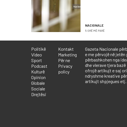
sonte seancë
NACIONALE
5 ORË MË PARË
Politikë
Kontakt
Gazeta Nacionale përb
e me përvojë në jetën 
Video
Marketing
përbashkohen nga ideali
Sport
Për ne
dhe vlerave tjera bazë
Podcast
Privacy
ofrojë artikujt e saj or
Kulturë
policy
ndryshme kreative përf
Opinion
artikujt shpjegues etj.
Globale
Sociale
Drejtësi