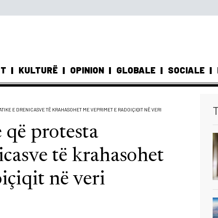
ST
KULTURË
OPINION
GLOBALE
SOCIALE
T
TIKE E DRENICASVE TË KRAHASOHET ME VEPRIMET E RADOIÇIQIT NË VERI
e që protesta
icasve të krahasohet
çiqit në veri