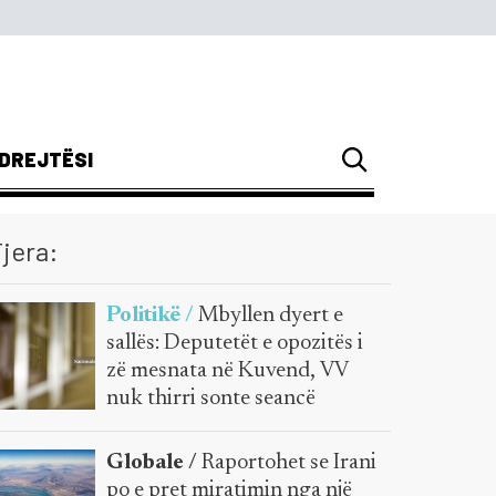
DREJTËSI
jera:
Politikë /
Mbyllen dyert e
sallës: Deputetët e opozitës i
zë mesnata në Kuvend, VV
nuk thirri sonte seancë
Globale /
Raportohet se Irani
po e pret miratimin nga një