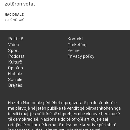
zotëron votat
NACIONALE
9 ORË MË PARË
Politikë
Kontakt
Video
Marketing
Sport
Për ne
Podcast
Privacy policy
Kulturë
Opinion
Globale
Sociale
Drejtësi
Gazeta Nacionale përbëhet nga gazetarë profesionistë e
me përvojë në jetën publike të vendit që përbashkohen nga
ideali i ruajtjes së lirisë së shprehjes dhe vlerave tjera bazë
të demokracisë. Nacionale do të ofrojë artikujt e saj
origjinalë online në forma të ndryshme kreative përfshirë
'podcastet', video-lajmet, artikujt shpjegues etj.