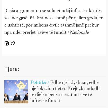
Rusia argumenton se sulmet ndaj infrastrukturës
së energjisë të Ukrainës e kanë për qëllim goditjen
e ushtrisë, por miliona civilë tashmë janë prekur
nga ndërprerjet javëve të fundit./
Nacionale
Tjera:
Politikë /
Edhe një i dyshuar, edhe
një lokacion tjetër: Krejt çka ndodhi
të dielën për varrezat masive të
luftës së fundit