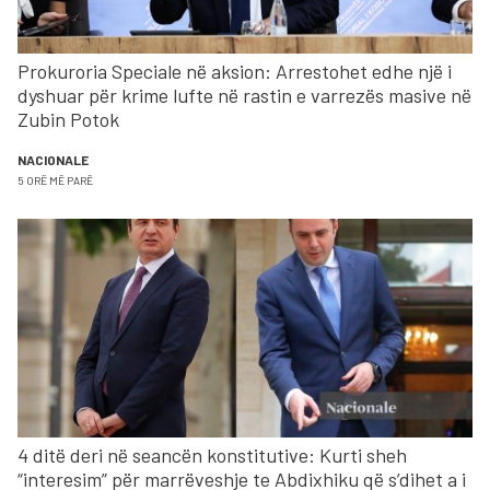
Prokuroria Speciale në aksion: Arrestohet edhe një i
dyshuar për krime lufte në rastin e varrezës masive në
Zubin Potok
NACIONALE
5 ORË MË PARË
4 ditë deri në seancën konstitutive: Kurti sheh
“interesim” për marrëveshje te Abdixhiku që s’dihet a i