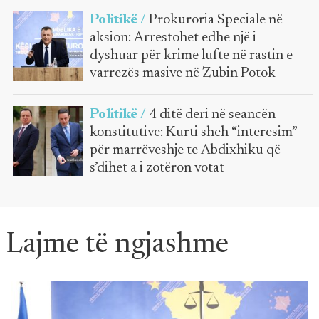
Politikë /
Prokuroria Speciale në
aksion: Arrestohet edhe një i
dyshuar për krime lufte në rastin e
varrezës masive në Zubin Potok
Politikë /
4 ditë deri në seancën
konstitutive: Kurti sheh “interesim”
për marrëveshje te Abdixhiku që
s’dihet a i zotëron votat
Lajme të ngjashme