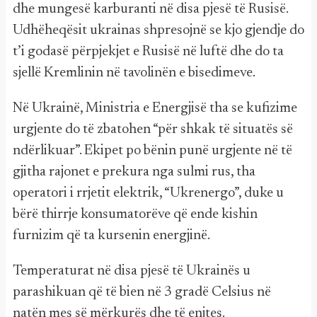
dhe mungesë karburanti në disa pjesë të Rusisë.
Udhëheqësit ukrainas shpresojnë se kjo gjendje do
t’i godasë përpjekjet e Rusisë në luftë dhe do ta
sjellë Kremlinin në tavolinën e bisedimeve.
Në Ukrainë, Ministria e Energjisë tha se kufizime
urgjente do të zbatohen “për shkak të situatës së
ndërlikuar”. Ekipet po bënin punë urgjente në të
gjitha rajonet e prekura nga sulmi rus, tha
operatori i rrjetit elektrik, “Ukrenergo”, duke u
bërë thirrje konsumatorëve që ende kishin
furnizim që ta kursenin energjinë.
Temperaturat në disa pjesë të Ukrainës u
parashikuan që të bien në 3 gradë Celsius në
natën mes së mërkurës dhe të enjtes.