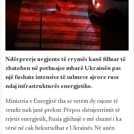
Ndërprerje urgjente të rrymës kanë filluar të
zbatohen në pothuajse mbarë Ukrainën pas
një fushate intensive të sulmeve ajrore ruse
ndaj infrastrukturës energjetike.
Ministria e Energjisë tha se vetëm dy rajone të
vendit nuk janë prekur. Përpos shënjestrimit të
rrjetit energjetik, Rusia gjithnjë e më shumë i ka
vënë në cak hekurudhat e Ukrainës. Në anën