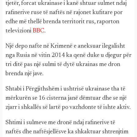
tjetër, forcat ukrainase i kanë shtuar sulmet ndaj
rafinerive ruse të naftës në rajonet kufitare por
edhe më thellë brenda territorit rus, raporton
televizioni
BBC
.
Një depo nafte në Krimenë e aneksuar ilegalisht
nga Rusia në vitin 2014 ka qenë duke u djegur për
tri ditë pas një sulmi të dytë ukrainas me dron
brenda një jave.
Shtabi i Përgjithshëm i ushtrisë ukrainase tha të
mërkurën se 16 cisterna janë dëmtuar dhe se një
zjarr i shkallës së lartë po vazhdonte të ishte aktiv.
Shtimi i sulmeve me dronë ndaj rafinerive të
naftës dhe naftësjellësve ka shkaktuar shtrenjtim