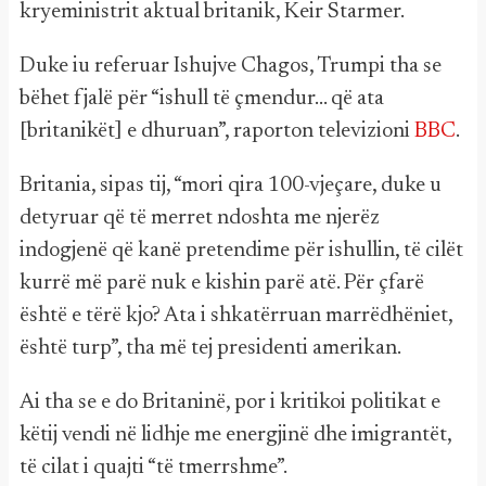
kryeministrit aktual britanik, Keir Starmer.
Duke iu referuar Ishujve Chagos, Trumpi tha se
bëhet fjalë për “ishull të çmendur... që ata
[britanikët] e dhuruan”, raporton televizioni
BBC
.
Britania, sipas tij, “mori qira 100-vjeçare, duke u
detyruar që të merret ndoshta me njerëz
indogjenë që kanë pretendime për ishullin, të cilët
kurrë më parë nuk e kishin parë atë. Për çfarë
është e tërë kjo? Ata i shkatërruan marrëdhëniet,
është turp”, tha më tej presidenti amerikan.
Ai tha se e do Britaninë, por i kritikoi politikat e
këtij vendi në lidhje me energjinë dhe imigrantët,
të cilat i quajti “të tmerrshme”.