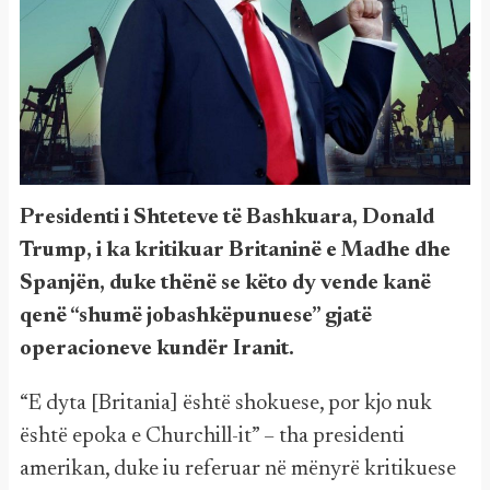
Presidenti i Shteteve të Bashkuara, Donald
Trump, i ka kritikuar Britaninë e Madhe dhe
Spanjën, duke thënë se këto dy vende kanë
qenë “shumë jobashkëpunuese” gjatë
operacioneve kundër Iranit.
“E dyta [Britania] është shokuese, por kjo nuk
është epoka e Churchill-it” – tha presidenti
amerikan, duke iu referuar në mënyrë kritikuese