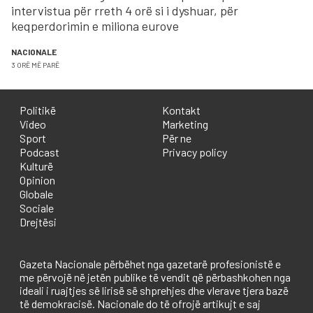
intervistua për rreth 4 orë si i dyshuar, për
keqperdorimin e miliona eurove
NACIONALE
3 ORË MË PARË
Politikë
Kontakt
Video
Marketing
Sport
Për ne
Podcast
Privacy policy
Kulturë
Opinion
Globale
Sociale
Drejtësi
Gazeta Nacionale përbëhet nga gazetarë profesionistë e
me përvojë në jetën publike të vendit që përbashkohen nga
ideali i ruajtjes së lirisë së shprehjes dhe vlerave tjera bazë
të demokracisë. Nacionale do të ofrojë artikujt e saj