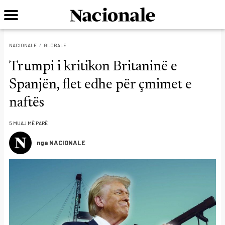
NACIONALE
GLOBALE
Trumpi i kritikon Britaninë e
Spanjën, flet edhe për çmimet e
naftës
5 MUAJ MË PARË
nga NACIONALE