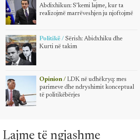
Abdixhikun: S’kemi lajme, kur ta
realizojmë marrëveshjen ju njoftojmë
Politikë /
Sërish: Abidxhiku dhe
Kurti në takim
Opinion /
LDK në udhëkryq: mes
parimeve dhe ndryshimit konceptual
të politikëbërjes
Lajme të ngjashme