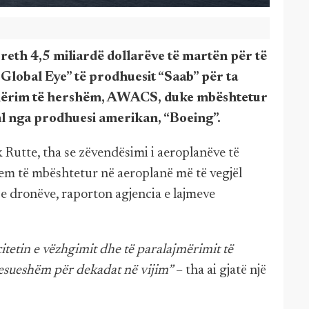
rreth 4,5 miliardë dollarëve të martën për të
Global Eye” të prodhuesit “Saab” për ta
mërim të hershëm, AWACS, duke mbështetur
val nga prodhuesi amerikan, “Boeing”.
Rutte, tha se zëvendësimi i aeroplanëve të
tem të mbështetur në aeroplanë më të vegjël
t e dronëve, raporton agjencia e lajmeve
itetin e vëzhgimit dhe të paralajmërimit të
esueshëm për dekadat në vijim”
– tha ai gjatë një