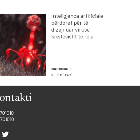
Inteligjenca artificiale
përdoret për të
dizajnuar viruse
krejtësisht të reja
NACIONALE
6 ORË MË PARË
ontakti
701010
701010