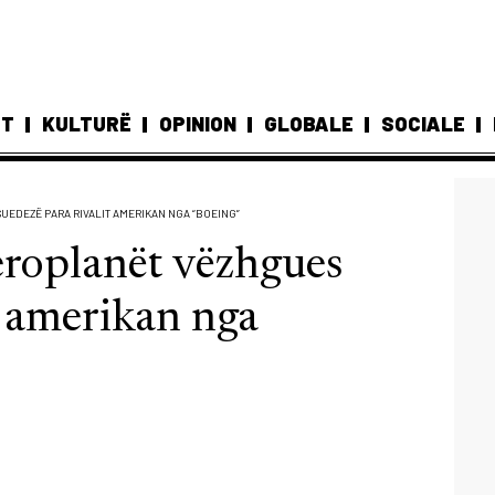
ST
KULTURË
OPINION
GLOBALE
SOCIALE
UEDEZË PARA RIVALIT AMERIKAN NGA “BOEING”
eroplanët vëzhgues
t amerikan nga