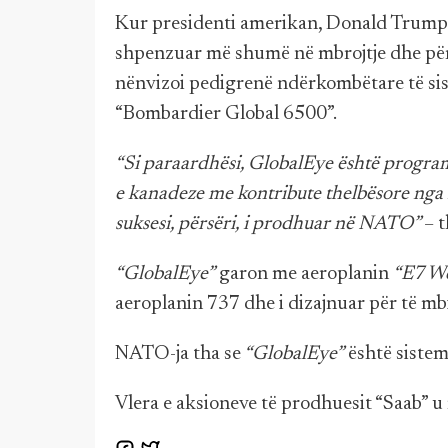
Kur presidenti amerikan, Donald Trump, 
shpenzuar më shumë në mbrojtje dhe për 
nënvizoi pedigrenë ndërkombëtare të sis
“Bombardier Global 6500”.
“Si paraardhësi, GlobalEye është program 
e kanadeze me kontribute thelbësore nga i
suksesi, përsëri, i prodhuar në NATO”
– t
“GlobalEye”
garon me aeroplanin
“E7 Wd
aeroplanin 737 dhe i dizajnuar për të mb
NATO-ja tha se
“GlobalEye”
është sistem
Vlera e aksioneve të prodhuesit “Saab” u 