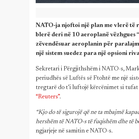
NATO-ja njoftoi një plan me vlerë të 
blerë deri në 10 aeroplanë vëzhgues “
zëvendësuar aeroplanin për paralaj
një sistem suedez para një opsioni ri
Sekretari i Përgjithshëm i NATO-s, Mark 
periudhës së Luftës së Ftohtë me një sis
tregtarë do t’i luftojë kërcënimet si tufa
“Reuters”
.
“Kjo do të sigurojë që ne ta mbajmë kapac
hershëm të NATO-s të fuqishëm dhe të b
ngjarjeje në samitin e NATO-s.