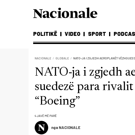
POLITIKË
VIDEO
SPORT
PODCA
NACIONALE
GLOBALE
NATO-JA I ZGJEDH AEROPLANËT VËZHGUES S
NATO-ja i zgjedh a
suedezë para rivali
“Boeing”
4 JAVË MË PARË
nga NACIONALE