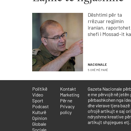
Dështimi për ta
rrëzuar regjimin
iranian, raportohet
shefi i Mossad-it ka
larguar dy zyrtarë 
lartë
NACIONALE
5 ORË MË PARË
Politikë
Kontakt
Gazeta Nacionale përb
e me përvojë në jetën 
Video
Marketing
përbashkohen nga ideali
Sport
Për ne
dhe vlerave tjera bazë
Podcast
Privacy
ofrojë artikujt e saj or
Kulturë
policy
ndryshme kreative përf
Opinion
artikujt shpjegues etj.
Globale
Sociale