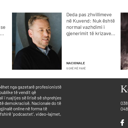
Deda pas zhvillimeve
në Kuvend: Nuk është
 se
normal vazhdimi i
gjenerimit të krizave
të
politike
NACIONALE
6 ORË MË PARË
ëhet nga gazetarë profesionistë
K
publike të vendit që
 i ruajtjes së lirisë së shprehjes
 të demokracisë. Nacionale do të
038
igjinalë online në forma të
048
shirë 'podcastet', video-lajmet,