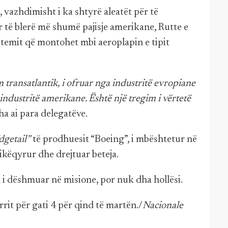
vazhdimisht i ka shtyrë aleatët për të
të blerë më shumë pajisje amerikane, Rutte e
temit që montohet mbi aeroplapin e tipit
transatlantik, i ofruar nga industritë evropiane
ndustritë amerikane. Është një tregim i vërtetë
ha ai para delegatëve.
getail”
të prodhuesit “Boeing”, i mbështetur në
ikëqyrur dhe drejtuar beteja.
 i dëshmuar në misione, por nuk dha hollësi.
rrit për gati 4 për qind të martën./
Nacionale