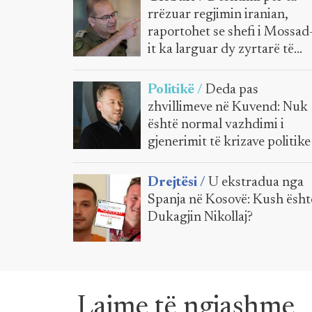
rrëzuar regjimin iranian,
raportohet se shefi i Mossad
it ka larguar dy zyrtarë të
lartë
Politikë /
Deda pas
zhvillimeve në Kuvend: Nuk
është normal vazhdimi i
gjenerimit të krizave politike
Drejtësi /
U ekstradua nga
Spanja në Kosovë: Kush ësht
Dukagjin Nikollaj?
Lajme të ngjashme