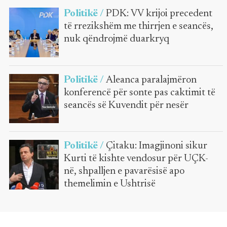
Politikë /
PDK: VV krijoi precedent
të rrezikshëm me thirrjen e seancës,
nuk qëndrojmë duarkryq
Politikë /
Aleanca paralajmëron
konferencë për sonte pas caktimit të
seancës së Kuvendit për nesër
Politikë /
Çitaku: Imagjinoni sikur
Kurti të kishte vendosur për UÇK-
në, shpalljen e pavarësisë apo
themelimin e Ushtrisë