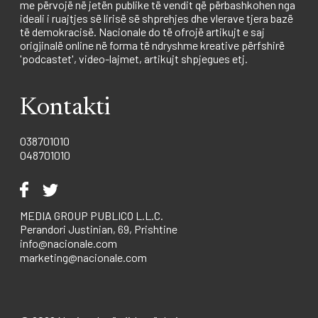
me përvojë në jetën publike të vendit që përbashkohen nga
ideali i ruajtjes së lirisë së shprehjes dhe vlerave tjera bazë
të demokracisë. Nacionale do të ofrojë artikujt e saj
origjinalë online në forma të ndryshme kreative përfshirë
'podcastet', video-lajmet, artikujt shpjegues etj.
Kontakti
038701010
048701010
MEDIA GROUP PUBLICO L.L.C.
Perandori Justinian, 69, Prishtine
info@nacionale.com
marketing@nacionale.com