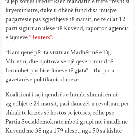
ia jep zonjës Frederiksen mandatin e tretë rresht si
kryeministre, duke u dhënë fund disa muajve
paqartësie pas zgjedhjeve të marsit, në të cilat 12
parti siguruan ulëse në Kuvend, raporton agjencia
e lajmeve
“Reuters”
.
“Kam qenë për ta vizituar Madhërinë e Tij,
Mbretin, dhe njoftova se një qeveri mund të
formohet pas bisedimeve të gjata” – tha para
gazetarëve politikania daneze.
Koalicioni i saj i qendrës e humbi shumicën në
zgjedhjet e 24 marsit, pasi danezët u revoltuan për
shkak të krizës së kostos së jetesës, edhe pse
Partia Socialdemokrate mbeti grupi më i madh në
Kuvend me 38 nga 179 ulëset, nga 50 sa kishte