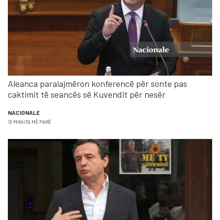
Aleanca paralajmëron konferencë për sonte pas
caktimit të seancës së Kuvendit për nesër
NACIONALE
12 MINUTA MË PARË