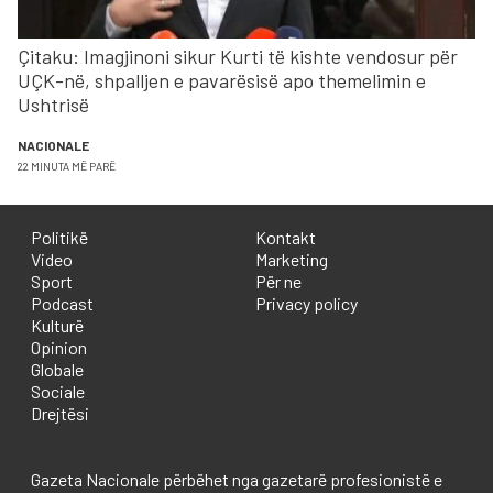
Çitaku: Imagjinoni sikur Kurti të kishte vendosur për
UÇK-në, shpalljen e pavarësisë apo themelimin e
Ushtrisë
NACIONALE
22 MINUTA MË PARË
Politikë
Kontakt
Video
Marketing
Sport
Për ne
Podcast
Privacy policy
Kulturë
Opinion
Globale
Sociale
Drejtësi
Gazeta Nacionale përbëhet nga gazetarë profesionistë e