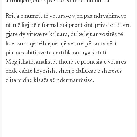
automjete, edhe pse ato ishin të mbuluara.
Rritja e numrit të veturave vjen pas ndryshimeve
në një ligj që e formalizoi pronësinë private të tyre
gjatë dy viteve të kaluara, duke lejuar vozitës të
licensuar që të blejnë një veturë për amvisëri
përmes shitësve të certifikuar nga shteti.
Megjithatë, analistët thonë se pronësia e veturës
ende është kryesisht shenjë dalluese e shtresës
elitare dhe klasës së ndërmarrësisë.