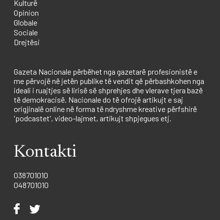
Kulturë
Opinion
Globale
Sociale
Drejtësi
Gazeta Nacionale përbëhet nga gazetarë profesionistë e
me përvojë në jetën publike të vendit që përbashkohen nga
ideali i ruajtjes së lirisë së shprehjes dhe vlerave tjera bazë
të demokracisë. Nacionale do të ofrojë artikujt e saj
origjinalë online në forma të ndryshme kreative përfshirë
'podcastet', video-lajmet, artikujt shpjegues etj.
Kontakti
038701010
048701010