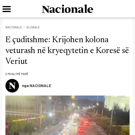
NACIONALE
GLOBALE
E çuditshme: Krijohen kolona
veturash në kryeqytetin e Koresë së
Veriut
2 MUAJ MË PARË
nga NACIONALE