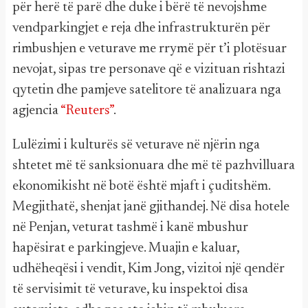
për herë të parë dhe duke i bërë të nevojshme
vendparkingjet e reja dhe infrastrukturën për
rimbushjen e veturave me rrymë për t’i plotësuar
nevojat, sipas tre personave që e vizituan rishtazi
qytetin dhe pamjeve satelitore të analizuara nga
agjencia
“Reuters”
.
Lulëzimi i kulturës së veturave në njërin nga
shtetet më të sanksionuara dhe më të pazhvilluara
ekonomikisht në botë është mjaft i çuditshëm.
Megjithatë, shenjat janë gjithandej. Në disa hotele
në Penjan, veturat tashmë i kanë mbushur
hapësirat e parkingjeve. Muajin e kaluar,
udhëheqësi i vendit, Kim Jong, vizitoi një qendër
të servisimit të veturave, ku inspektoi disa