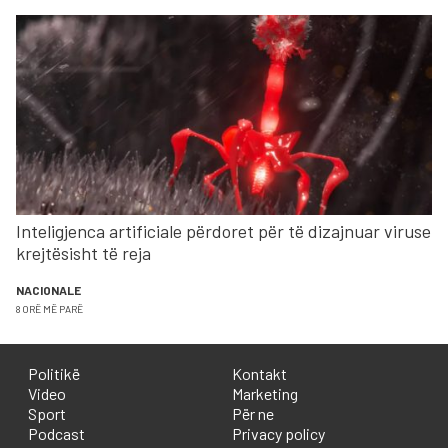
Inteligjenca artificiale përdoret për të dizajnuar viruse
krejtësisht të reja
NACIONALE
8 ORË MË PARË
Politikë
Kontakt
Video
Marketing
Sport
Për ne
Podcast
Privacy policy