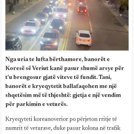
Nga uria te lufta bërthamore, banorët e
Koresë së Veriut kanë pasur shumë arsye për
t’u brengosur gjatë viteve të fundit. Tani,
banorët e kryeqytetit ballafaqohen me një
shqetësim më të thjeshtë: gjetja e një vendim
për parkimin e veturës.
Kryeqyteti koreanoverior po përjeton rritje të
numrit të veturave, duke pasur kolona në trafik