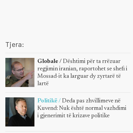
Tjera:
Globale /
Dështimi për ta rrëzuar
regjimin iranian, raportohet se shefi i
Mossad-it ka larguar dy zyrtarë të
lartë
Politikë /
Deda pas zhvillimeve në
Kuvend: Nuk është normal vazhdimi
i gjenerimit të krizave politike