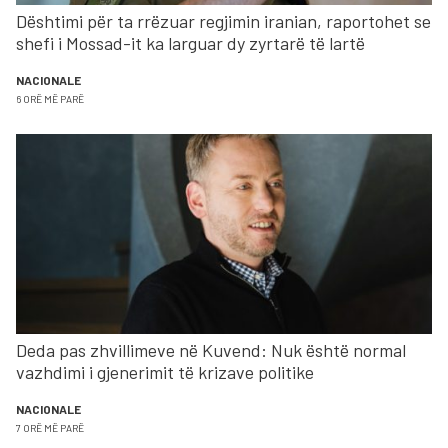
Dështimi për ta rrëzuar regjimin iranian, raportohet se
shefi i Mossad-it ka larguar dy zyrtarë të lartë
NACIONALE
6 ORË MË PARË
Deda pas zhvillimeve në Kuvend: Nuk është normal
vazhdimi i gjenerimit të krizave politike
NACIONALE
7 ORË MË PARË