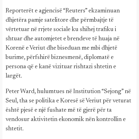
Reporterët e agjencisë “Reuters” ekzaminuan
dhjetëra pamje satelitore dhe përmbajtje të
vërtetuar në rrjete sociale ku shihej trafiku i
shtuar dhe automjetet e brendeve të huaja në
Korenë e Veriut dhe biseduan me mbi dhjetë
burime, përfshirë biznesmenë, diplomatë e
persona që e kanë vizituar rishtazi shtetin e
largët.
Peter Ward, hulumtues në Institution “Sejong” në
Seul, tha se politika e Koresë së Veriut për veturat
është pjesë e një fushate më të gjerë për ta
vendosur aktivitetin ekonomik nën kontrollin e
shtetit.