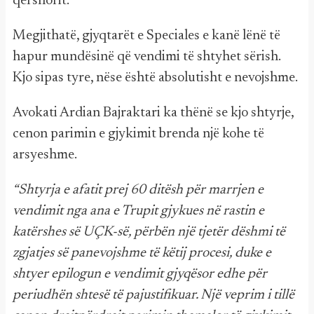
qershorit.
Megjithatë, gjyqtarët e Speciales e kanë lënë të
hapur mundësinë që vendimi të shtyhet sërish.
Kjo sipas tyre, nëse është absolutisht e nevojshme.
Avokati Ardian Bajraktari ka thënë se kjo shtyrje,
cenon parimin e gjykimit brenda një kohe të
arsyeshme.
“Shtyrja e afatit prej 60 ditësh për marrjen e
vendimit nga ana e Trupit gjykues në rastin e
katërshes së UÇK-së, përbën një tjetër dëshmi të
zgjatjes së panevojshme të këtij procesi, duke e
shtyer epilogun e vendimit gjyqësor edhe për
periudhën shtesë të pajustifikuar. Një veprim i tillë