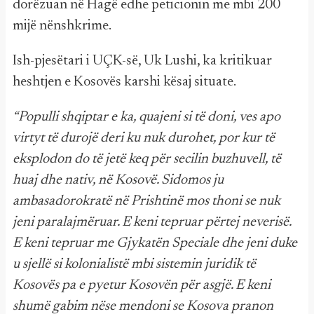
dorëzuan në Hagë edhe peticionin me mbi 200
mijë nënshkrime.
Ish-pjesëtari i UÇK-së, Uk Lushi, ka kritikuar
heshtjen e Kosovës karshi kësaj situate.
“Populli shqiptar e ka, quajeni si të doni, ves apo
virtyt të durojë deri ku nuk durohet, por kur të
eksplodon do të jetë keq për secilin buzhuvell, të
huaj dhe nativ, në Kosovë. Sidomos ju
ambasadorokratë në Prishtinë mos thoni se nuk
jeni paralajmëruar. E keni tepruar përtej neverisë.
E keni tepruar me Gjykatën Speciale dhe jeni duke
u sjellë si kolonialistë mbi sistemin juridik të
Kosovës pa e pyetur Kosovën për asgjë. E keni
shumë gabim nëse mendoni se Kosova pranon