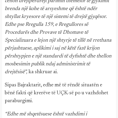
cenon drejtpërdrejt parimin themelor të gjykimit
brenda një kohe të arsyeshme që është ndër
shtyllat kryesore të një sistemi të drejtë gjyqësor.
Edhe pse Rregulla 159, e Rregullores së
Procedurës dhe Provave të Dhomave të
Specializuara e lejon një shtyrje të tillë në rrethana
përjashtuese, aplikimi i saj në këtë fazë krijon
përshtypjen e një standardi të dyfishtë dhe thellon
mosbesimin publik ndaj administrimit të
drejtësisë”,
ka shkruar ai.
Sipas Bajraktarit, edhe më të rëndë situatën e
bënë fakti që krerëve të UÇK-së po u vazhdohet
paraburgimi.
“Edhe më shqetësuese është vazhdimi i