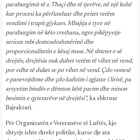
paraburgimit të z. Thaçi dhe të tjerëve, në një kohë
kur procesi ka përfunduar dhe pritet vetëm
vendimi i trupit gjykues. Mbajtja e tyre në
paraburgim në këto rrethana, ngre pikëpyetje
serioze mbi domosdoshmërinë dhe
proporcionalitetin e kësaj mase. Në shtetet e së
drejtës, drejtësia nuk duhet vetëm të vihet në vend,
por edhe të duket se po vihet në vend. Çdo vonesë
e panevojshme dhe çdo kufizim i zgjatur i lirisë, pa
arsyetim bindës e dëmton këtë parim dhe minon
besimin e qytetarëve në drejtësi”,
ka shkruar
Bajraktari.
Për Organizatën e Veteranëve të Luftës, kjo
shtyrje ishte direkt politike, kurse dje ata