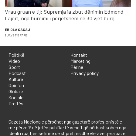
Vrau gruan e tij: Supremja ia zbut dënimin Edmond
Lajqit, nga burgimi i përjetshëm në 30 vjet burg
ERIOLA CACAJ
2 JAVË MË PARË
Politikë
Kontakt
Video
Marketing
Sport
Për ne
Podcast
Privacy policy
Kulturë
Opinion
Globale
Sociale
Drejtësi
Gazeta Nacionale përbëhet nga gazetarë profesionistë e
me përvojë në jetën publike të vendit që përbashkohen nga
ideali i ruajtjes së lirisë së shprehjes dhe vlerave tjera bazë