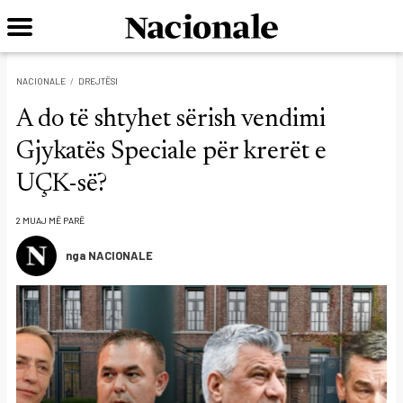
NACIONALE
DREJTËSI
A do të shtyhet sërish vendimi
Gjykatës Speciale për krerët e
UÇK-së?
2 MUAJ MË PARË
nga NACIONALE