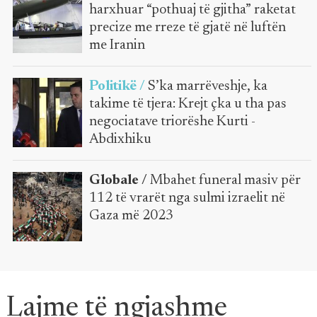
harxhuar “pothuaj të gjitha” raketat
precize me rreze të gjatë në luftën
me Iranin
Politikë /
S’ka marrëveshje, ka
takime të tjera: Krejt çka u tha pas
negociatave triorëshe Kurti -
Abdixhiku
Globale /
Mbahet funeral masiv për
112 të vrarët nga sulmi izraelit në
Gaza më 2023
Lajme të ngjashme