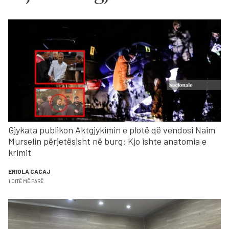
Gjykata publikon Aktgjykimin e plotë që vendosi Naim
Murselin përjetësisht në burg: Kjo ishte anatomia e
krimit
ERIOLA CACAJ
1 DITË MË PARË