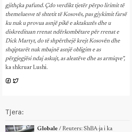
gjithçka pafund. Çdo verdikt tjetër përpo lirimit të
themeluesve të shtetit të Kosovës, pas gjykimit farsë
ku nuk u provua asnjë pikë e aktakuzës dhe u
diskredituan rrenat ndërkombëtare për rrenat e
Dick Martyt, do të shpërthejë krejt Kosovën dhe
shqiptarët nuk mbajnë asnjë obligim e as
përgjegjësi ndaj askujt, as aleatëve dhe as armiqve”,
ka shkruar Lushi.
Tjera:
Globale /
Reuters: ShBA-ja i ka