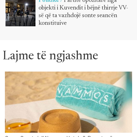
Politikë /
Partitë opozitare nga
objekti i Kuvendit i bëjnë thirrje VV-
së që ta vazhdojë sonte seancën
konstituive
Lajme të ngjashme