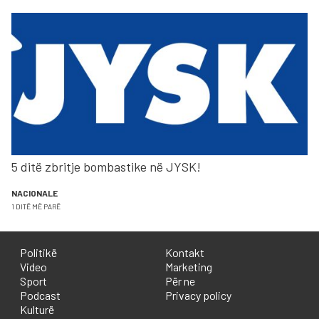
5 ditë zbritje bombastike në JYSK!
NACIONALE
1 DITË MË PARË
Politikë
Kontakt
Video
Marketing
Sport
Për ne
Podcast
Privacy policy
Kulturë