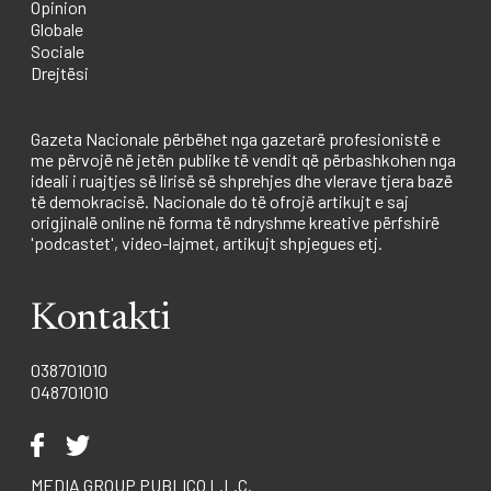
Opinion
Globale
Sociale
Drejtësi
Gazeta Nacionale përbëhet nga gazetarë profesionistë e
me përvojë në jetën publike të vendit që përbashkohen nga
ideali i ruajtjes së lirisë së shprehjes dhe vlerave tjera bazë
të demokracisë. Nacionale do të ofrojë artikujt e saj
origjinalë online në forma të ndryshme kreative përfshirë
'podcastet', video-lajmet, artikujt shpjegues etj.
Kontakti
038701010
048701010
MEDIA GROUP PUBLICO L.L.C.