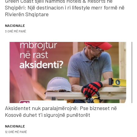
Green Coast sjell Nammos Hotels & Resorts në
Shqipëri: Një destinacion i ri lifestyle merr formë në
Rivierën Shqiptare
NACIONALE
3 ORË MË PARË
Aksidentet nuk paralajmërojnë: Pse bizneset në
Kosovë duhet t’i sigurojnë punëtorët
NACIONALE
12 ORË MË PARË