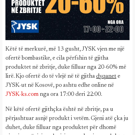
Këtë të merkurë, më 13 gusht, JYSK vjen me një
ofertë bombastike, e cila përfshin të gjitha
produktet në zbritje, duke filluar nga 20-60% më
lirë. Kjo ofertë do të vlejë në të gjitha
dyqanet
e
JYSK-ut në Kosovë, po ashtu edhe online në
JYSK-ks.com
nga ora 17:00 deri 22:00.
Në këtë ofertë gjithçka është në zbritje, pa u
përjashtuar asnjë produkt i vetëm. Gjeni atë çka ju
duhet, duke filluar nga produktet për dhomë