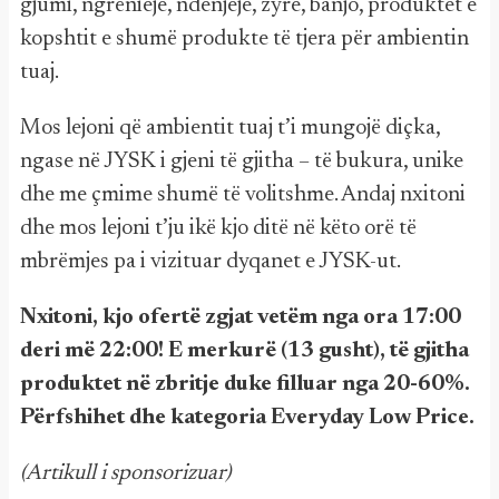
gjumi, ngrënieje, ndenjeje, zyre, banjo, produktet e
kopshtit e shumë produkte të tjera për ambientin
tuaj.
Mos lejoni që ambientit tuaj t’i mungojë diçka,
ngase në JYSK i gjeni të gjitha – të bukura, unike
dhe me çmime shumë të volitshme. Andaj nxitoni
dhe mos lejoni t’ju ikë kjo ditë në këto orë të
mbrëmjes pa i vizituar dyqanet e JYSK-ut.
Nxitoni, kjo ofertë zgjat vetëm nga ora 17:00
deri më 22:00! E
merkurë
(13 gusht), t
ë
gjitha
produktet n
ë
zbritje duke filluar nga 20-60%.
P
ë
rfshihet dhe kategoria Everyday Low Price.
(Artikull i sponsorizuar)