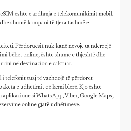
e eSIM është e ardhmja e telekomunikimit mobil.
dhe shumë kompani të tjera tashmë e
citeti. Përdoruesit nuk kanë nevojë ta ndërrojë
zimi bëhet online, është shumë e thjeshtë dhe
rrini në destinacion e caktuar.
i telefonit tuaj të vazhdojë të përdoret
paketa e udhëtimit që kemi blerë. Kjo është
n aplikacione si WhatsApp, Viber, Google Maps,
ezervime online gjatë udhëtimeve.