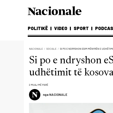
POLITIKË
VIDEO
SPORT
PODCA
NACIONALE
SOCIALE
SI PO E NDRYSHON ESIM MËNYRËN E UDHËTIM
Si po e ndryshon 
udhëtimit të kosov
2 MUAJ MË PARË
nga NACIONALE