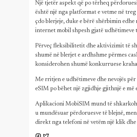
Një tjetër aspekt që po tërheq përdorue
është një nga platformat e vetme në tre
çdo blerjeje, duke e bërë shërbimin edh
internet mobil shpesh gjatë udhëtimeve t
Përveç fleksibilitetit dhe aktivizimit të
shumë në blerjet e ardhshme përmes cash
konsiderohen shumë konkurruese krahas
Me rritjen e udhëtimeve dhe nevojës për 
eSIM po bëhet një zgjidhje gjithnjë e m
Aplikacioni MobiSIM mund të shkarkoh
u mundësuar përdoruesve të blejnë, mena
direkt nga telefoni në vetëm një klik dh