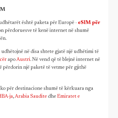
SIM
udhëtarët është paketa për Europë -
eSIM për
son përdoruesve të kenë internet në shumë
ën.
 udhëtojnë në disa shtete gjatë një udhëtimi të
cër
apo
Austri
. Në vend që të blejnë internet në
ë përdorin një paketë të vetme për gjithë
ko për destinacione shumë të kërkuara nga
BA-ja
,
Arabia Saudite
dhe
Emiratet e