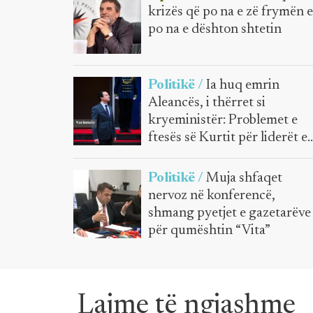
krizës që po na e zë frymën 
po na e dështon shtetin
Politikë /
Ia huq emrin
Aleancës, i thërret si
kryeministër: Problemet e
ftesës së Kurtit për liderët e
opozitës
Politikë /
Muja shfaqet
nervoz në konferencë,
shmang pyetjet e gazetarëve
për qumështin “Vita”
Lajme të ngjashme