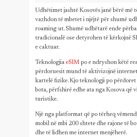
Udhëtimet jashtë Kosovës janë bërë më t
vazhdon të mbetet i njëjtë për shumë udhë
roaming-ut. Shumë udhëtarë ende përball
tradicionalë ose detyrohen të kërkojnë SI
e caktuar.
Teknologjia
eSIM
po e ndryshon këtë reali
përdoruesit mund të aktivizojnë interneti
kartelë fizike. Kjo teknologji po përdor
bota, përfshirë edhe ata nga Kosova që v
turistike.
Një nga platformat që po tërheq vëmendj
mobil në mbi 200 shtete dhe rajone të bo
dhe të lidhen me internet menjëherë.