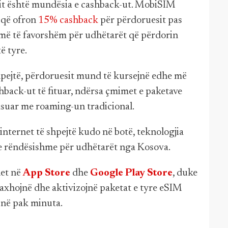
sit është mundësia e cashback-ut. MobiSIM
g që ofron
15% cashback
për përdoruesit pas
e më të favorshëm për udhëtarët që përdorin
ë tyre.
 shpejtë, përdoruesit mund të kursejnë edhe më
back-ut të fituar, ndërsa çmimet e paketave
uar me roaming-un tradicional.
internet të shpejtë kudo në botë, teknologjia
ë e rëndësishme për udhëtarët nga Kosova.
et në
App Store
dhe
Google Play Store
, duke
xhojnë dhe aktivizojnë paketat e tyre eSIM
e në pak minuta.