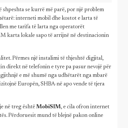
ë shpeshta se kurrë më parë, por një problem
tarë: interneti mobil dhe kostot e larta të
en me tarifa të larta nga operatorët
M karta lokale sapo të arrijnë në destinacionin
tet. Përmes një instalimi të thjeshtë digjital,
n direkt në telefonin e tyre pa pasur nevojë për
et gjithnjë e më shumë nga udhëtarët nga mbarë
izitojnë Europën, SHBA-në apo vende të tjera
e në treg është
MobiSIM
, e cila ofron internet
tës. Përdoruesit mund të blejnë pakon online