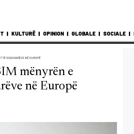
ST
KULTURË
OPINION
GLOBALE
SOCIALE
IT TË KOSOVARËVE NË EUROPË
eSIM mënyrën e
arëve në Europë