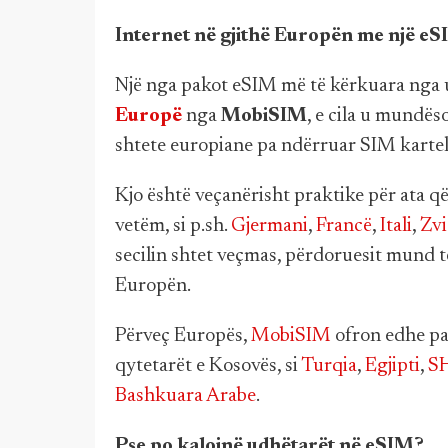
Internet në gjithë Europën me një e
Një nga pakot eSIM më të kërkuara nga 
Europë
nga
MobiSIM
, e cila u mundë
shtete europiane pa ndërruar SIM kartel
Kjo është veçanërisht praktike për ata që
vetëm, si p.sh.
Gjermani
,
Francë
,
Itali
,
Zvi
secilin shtet veçmas, përdoruesit mund t
Europën.
Përveç Europës,
MobiSIM
ofron edhe pa
qytetarët e Kosovës, si
Turqia
,
Egjipti
,
SH
Bashkuara Arabe
.
Pse po kalojnë udhëtarët në eSIM?