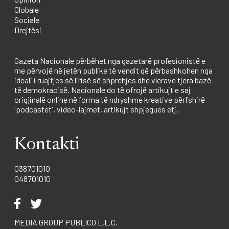
Globale
Sociale
Drejtësi
Gazeta Nacionale përbëhet nga gazetarë profesionistë e
me përvojë në jetën publike të vendit që përbashkohen nga
ideali i ruajtjes së lirisë së shprehjes dhe vlerave tjera bazë
të demokracisë. Nacionale do të ofrojë artikujt e saj
origjinalë online në forma të ndryshme kreative përfshirë
'podcastet', video-lajmet, artikujt shpjegues etj.
Kontakti
038701010
048701010
MEDIA GROUP PUBLICO L.L.C.