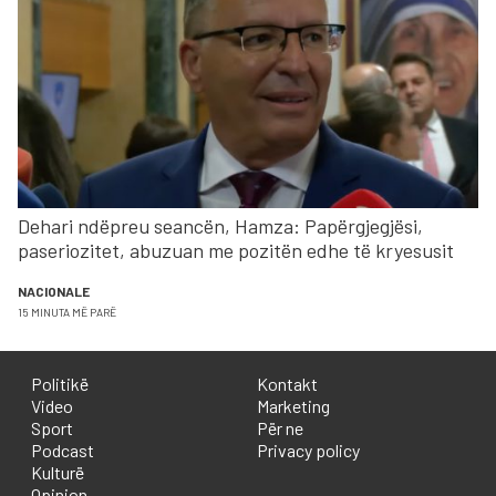
Dehari ndëpreu seancën, Hamza: Papërgjegjësi,
paseriozitet, abuzuan me pozitën edhe të kryesusit
NACIONALE
15 MINUTA MË PARË
Politikë
Kontakt
Video
Marketing
Sport
Për ne
Podcast
Privacy policy
Kulturë
Opinion