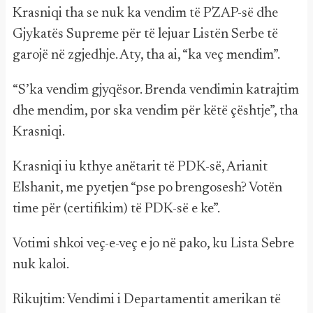
Krasniqi tha se nuk ka vendim të PZAP-së dhe
Gjykatës Supreme për të lejuar Listën Serbe të
garojë në zgjedhje. Aty, tha ai, “ka veç mendim”.
“S’ka vendim gjyqësor. Brenda vendimin katrajtim
dhe mendim, por ska vendim për këtë çështje”, tha
Krasniqi.
Krasniqi iu kthye anëtarit të PDK-së, Arianit
Elshanit, me pyetjen “pse po brengosesh? Votën
time për (certifikim) të PDK-së e ke”.
Votimi shkoi veç-e-veç e jo në pako, ku Lista Sebre
nuk kaloi.
Rikujtim: Vendimi i Departamentit amerikan të