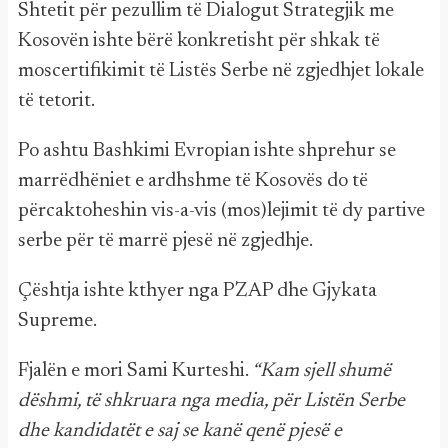
Shtetit për pezullim të Dialogut Strategjik me
Kosovën ishte bërë konkretisht për shkak të
moscertifikimit të Listës Serbe në zgjedhjet lokale
të tetorit.
Po ashtu Bashkimi Evropian ishte shprehur se
marrëdhëniet e ardhshme të Kosovës do të
përcaktoheshin vis-a-vis (mos)lejimit të dy partive
serbe për të marrë pjesë në zgjedhje.
Çështja ishte kthyer nga PZAP dhe Gjykata
Supreme.
Fjalën e mori Sami Kurteshi.
“Kam sjell shumë
dëshmi, të shkruara nga media, për Listën Serbe
dhe kandidatët e saj se kanë qenë pjesë e