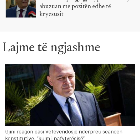
abuzuan me pozitën edhe të
kryesusit
Lajme të ngjashme
Gjini reagon pasi Vetëvendosje ndërpreu seancën
konstitutive, “kulm i pafytyrësisë”