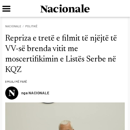
NACIONALE
POLITIKË
Repriza e tretë e filmit të njëjtë të
VV-së brenda vitit me
moscertifikimin e Listës Serbe në
KQZ
8 MUAJ MË PARË
nga NACIONALE