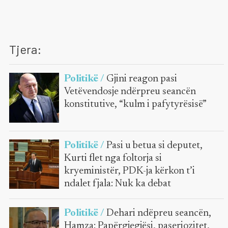
Tjera:
Politikë /
Gjini reagon pasi
Vetëvendosje ndërpreu seancën
konstitutive, “kulm i pafytyrësisë”
Politikë /
Pasi u betua si deputet,
Kurti flet nga foltorja si
kryeministër, PDK-ja kërkon t’i
ndalet fjala: Nuk ka debat
Politikë /
Dehari ndëpreu seancën,
Hamza: Papërgjegjësi, paseriozitet,