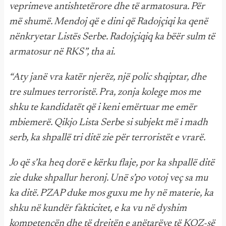
veprimeve antishtetërore dhe të armatosura. Për
më shumë. Mendoj që e dini që Radojçiqi ka qenë
nënkryetar Listës Serbe. Radojçiqiq ka bëër sulm të
armatosur në RKS”, tha ai.
“Aty janë vra katër njerëz, një polic shqiptar, dhe
tre sulmues terroristë. Pra, zonja kolege mos me
shku te kandidatët që i keni emërtuar me emër
mbiemerë. Qikjo Lista Serbe si subjekt më i madh
serb, ka shpallë tri ditë zie për terroristët e vrarë.
Jo që s’ka heq dorë e kërku flaje, por ka shpallë ditë
zie duke shpallur heronj. Unë s’po votoj veç sa mu
ka ditë. PZAP duke mos guxu me hy në materie, ka
shku në kundër fakticitet, e ka vu në dyshim
kompetencën dhe të drejtën e anëtarëve të KQZ-së