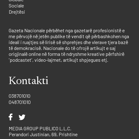
Sociale
Drejtësi
Gazeta Nacionale përbëhet nga gazetarë profesionistë e
me përvojë në jetën publike të vendit që përbashkohen nga
ideali i ruajtjes së lirisë së shprehjes dhe vlerave tjera bazë
të demokracisë. Nacionale do të ofrojë artikujt e saj
origjinalë online në forma të ndryshme kreative përfshirë
'podcastet', video-lajmet, artikujt shpjegues etj.
Kontakti
038701010
048701010
MEDIA GROUP PUBLICO L.L.C.
Perandori Justinian, 69, Prishtine