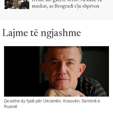
rremë me gazetë serbe: Ju kanë ra
maskat, as Beogradi s'ju shpëton
Lajme të ngjashme
Qe edhe dy fjalë për Ukrainën, Kosovën, Serbinë e
Rusinë