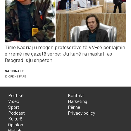
Time Kadriaj u reagon profesorëve të VV-së për lajmin
e rremë me gazetë serbe: Ju kanë ra maskat, as
Beogradi s'ju shpëton
NACIONALE
13 ORË MË PARË
Politikë
Kontakt
Video
Marketing
Sport
Për ne
Podcast
Privacy policy
Kulturë
Opinion
Globale