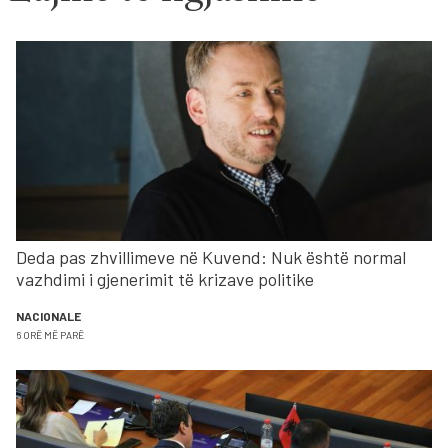
Deda pas zhvillimeve në Kuvend: Nuk është normal
vazhdimi i gjenerimit të krizave politike
NACIONALE
6 ORË MË PARË