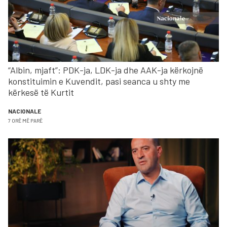
“Albin, mjaft”: PDK-ja, LDK-ja dhe AAK-ja kërkojnë
konstituimin e Kuvendit, pasi seanca u shty me
kërkesë të Kurtit
NACIONALE
7 ORË MË PARË