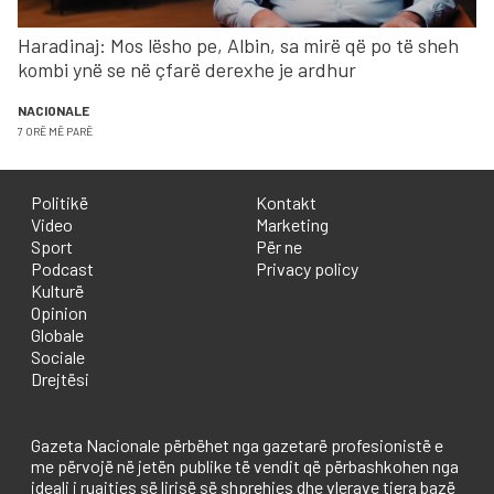
Haradinaj: Mos lësho pe, Albin, sa mirë që po të sheh
kombi ynë se në çfarë derexhe je ardhur
NACIONALE
7 ORË MË PARË
Politikë
Kontakt
Video
Marketing
Sport
Për ne
Podcast
Privacy policy
Kulturë
Opinion
Globale
Sociale
Drejtësi
Gazeta Nacionale përbëhet nga gazetarë profesionistë e
me përvojë në jetën publike të vendit që përbashkohen nga
ideali i ruajtjes së lirisë së shprehjes dhe vlerave tjera bazë