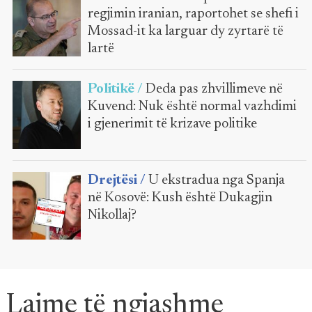
regjimin iranian, raportohet se shefi i
Mossad-it ka larguar dy zyrtarë të
lartë
Politikë /
Deda pas zhvillimeve në
Kuvend: Nuk është normal vazhdimi
i gjenerimit të krizave politike
Drejtësi /
U ekstradua nga Spanja
në Kosovë: Kush është Dukagjin
Nikollaj?
Lajme të ngjashme