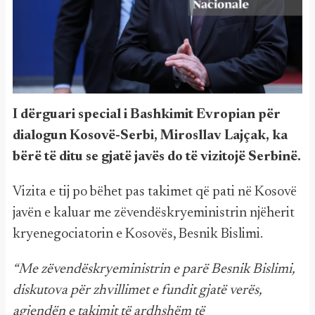
I dërguari special i Bashkimit Evropian për
dialogun Kosovë-Serbi, Mirosllav Lajçak, ka
bërë të ditu se gjatë javës do të vizitojë Serbinë.
Vizita e tij po bëhet pas takimet që pati në Kosovë
javën e kaluar me zëvendëskryeministrin njëherit
kryenegociatorin e Kosovës, Besnik Bislimi.
“Me zëvendëskryeministrin e parë Besnik Bislimi,
diskutova për zhvillimet e fundit gjatë verës,
agjendën e takimit të ardhshëm të