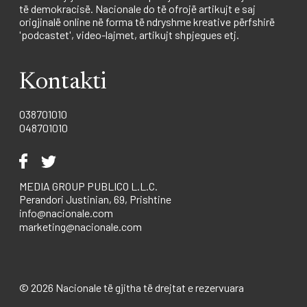
të demokracisë. Nacionale do të ofrojë artikujt e saj
origjinalë online në forma të ndryshme kreative përfshirë
'podcastet', video-lajmet, artikujt shpjegues etj.
Kontakti
038701010
048701010
MEDIA GROUP PUBLICO L.L.C.
Perandori Justinian, 69, Prishtine
info@nacionale.com
marketing@nacionale.com
© 2026 Nacionale të gjitha të drejtat e rezervuara