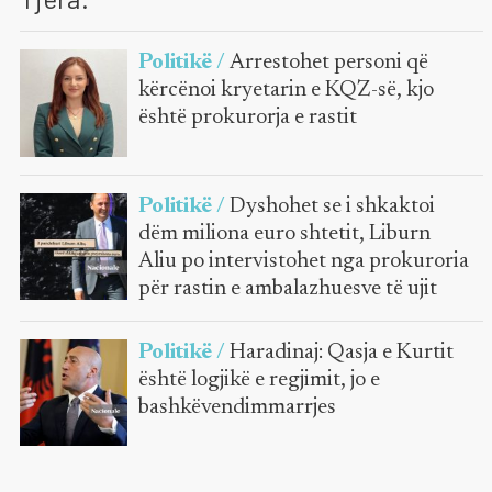
Politikë /
Arrestohet personi që
kërcënoi kryetarin e KQZ-së, kjo
është prokurorja e rastit
Politikë /
Dyshohet se i shkaktoi
dëm miliona euro shtetit, Liburn
Aliu po intervistohet nga prokuroria
për rastin e ambalazhuesve të ujit
Politikë /
Haradinaj: Qasja e Kurtit
është logjikë e regjimit, jo e
bashkëvendimmarrjes