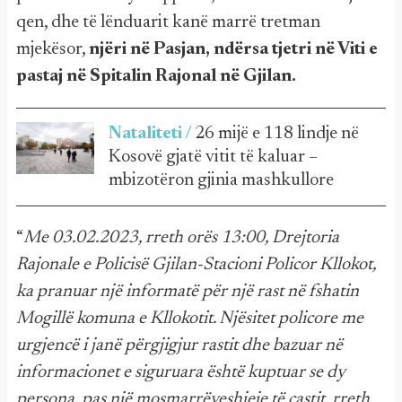
qen, dhe të lënduarit kanë marrë tretman
mjekësor,
njëri në Pasjan, ndërsa tjetri në Viti e
pastaj në Spitalin Rajonal në Gjilan.
Nataliteti /
26 mijë e 118 lindje në
Kosovë gjatë vitit të kaluar –
mbizotëron gjinia mashkullore
“
Me 03.02.2023, rreth orës 13:00, Drejtoria
Rajonale e Policisë Gjilan-Stacioni Policor Kllokot,
ka pranuar një informatë për një rast në fshatin
Mogillë komuna e Kllokotit. Njësitet policore me
urgjencë i janë përgjigjur rastit dhe bazuar në
informacionet e siguruara është kuptuar se dy
persona, pas një mosmarrëveshjeje të çastit, rreth