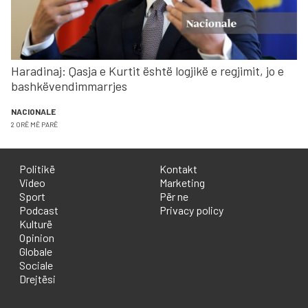
Haradinaj: Qasja e Kurtit është logjikë e regjimit, jo e
bashkëvendimmarrjes
NACIONALE
2 ORË MË PARË
Politikë
Kontakt
Video
Marketing
Sport
Për ne
Podcast
Privacy policy
Kulturë
Opinion
Globale
Sociale
Drejtësi