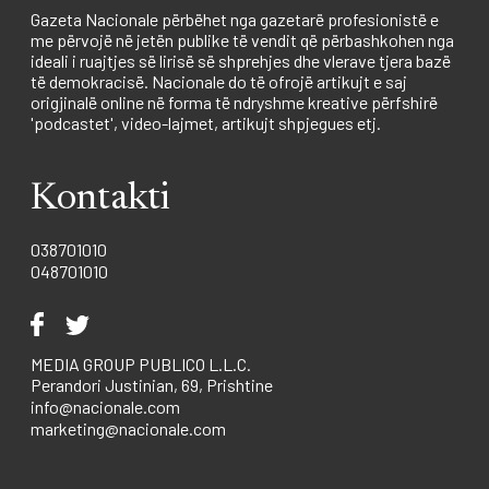
Gazeta Nacionale përbëhet nga gazetarë profesionistë e
me përvojë në jetën publike të vendit që përbashkohen nga
ideali i ruajtjes së lirisë së shprehjes dhe vlerave tjera bazë
të demokracisë. Nacionale do të ofrojë artikujt e saj
origjinalë online në forma të ndryshme kreative përfshirë
'podcastet', video-lajmet, artikujt shpjegues etj.
Kontakti
038701010
048701010
MEDIA GROUP PUBLICO L.L.C.
Perandori Justinian, 69, Prishtine
info@nacionale.com
marketing@nacionale.com