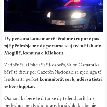
Dy persona kanë marrë lëndime trupore pas
një përleshje me dy persona të tjerë në fshatin
Mogillë, komuna e Kllokotit.
Zëdhënësi i Policisë së Kosovës, Valon Osmani ka
bërë të ditur për Gazetën Nacionale se njëri nga të
lënduarit i përket
komunitetit serb, ndërsa tjetri
është shqiptar.
Osmani ka bërë të ditur se dy të lënduarit janë
përleshur me dy shqiptarë, ku si shkak u bë një