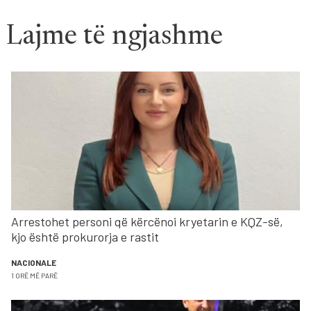
Lajme të ngjashme
Arrestohet personi që kërcënoi kryetarin e KQZ-së,
kjo është prokurorja e rastit
NACIONALE
1 ORË MË PARË