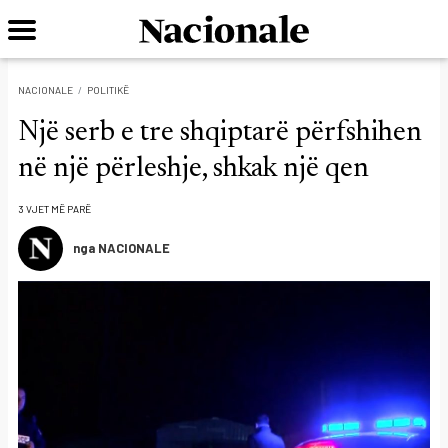
NACIONALE
POLITIKË
Një serb e tre shqiptarë përfshihen
në një përleshje, shkak një qen
3 VJET MË PARË
nga NACIONALE