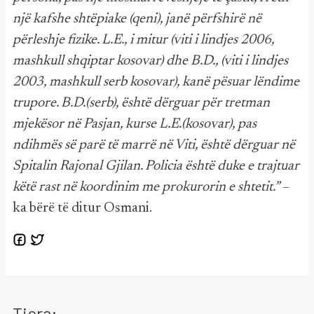
një kafshe shtëpiake (qeni), janë përfshirë në
përleshje fizike. L.E., i mitur (viti i lindjes 2006,
mashkull shqiptar kosovar) dhe B.D., (viti i lindjes
2003, mashkull serb kosovar), kanë pësuar lëndime
trupore. B.D.(serb), është dërguar për tretman
mjekësor në Pasjan, kurse L.E.(kosovar), pas
ndihmës së parë të marrë në Viti, është dërguar në
Spitalin Rajonal Gjilan. Policia është duke e trajtuar
këtë rast në koordinim me prokurorin e shtetit.”
–
ka bërë të ditur Osmani.
Tjera: