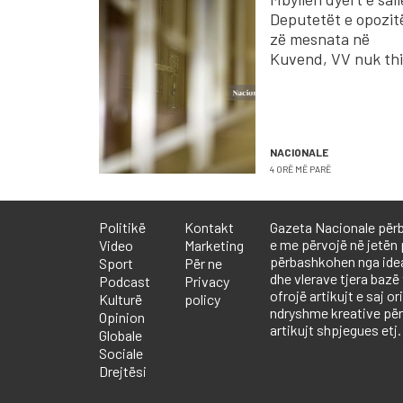
Deputetët e opozitë
zë mesnata në
Kuvend, VV nuk thi
sonte seancë
NACIONALE
4 ORË MË PARË
Politikë
Kontakt
Gazeta Nacionale përb
e me përvojë në jetën 
Video
Marketing
përbashkohen nga ideali
Sport
Për ne
dhe vlerave tjera bazë
Podcast
Privacy
ofrojë artikujt e saj or
Kulturë
policy
ndryshme kreative përf
Opinion
artikujt shpjegues etj.
Globale
Sociale
Drejtësi