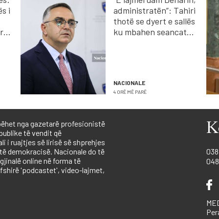
s i
administratën”: Tahiri
thotë se dyert e sallës
rri
ku mbahen seancat
janë të mbyllura
NACIONALE
4 ORË MË PARË
ëhet nga gazetarë profesionistë
K
publike të vendit që
 i ruajtjes së lirisë së shprehjes
 të demokracisë. Nacionale do të
038
igjinalë online në forma të
048
shirë 'podcastet', video-lajmet,
MED
Per