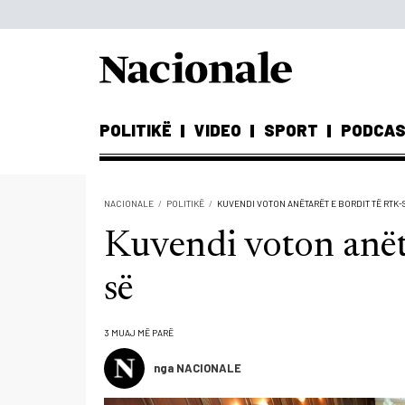
POLITIKË
VIDEO
SPORT
PODCA
NACIONALE
POLITIKË
KUVENDI VOTON ANËTARËT E BORDIT TË RTK-
Kuvendi voton anët
së
3 MUAJ MË PARË
nga NACIONALE