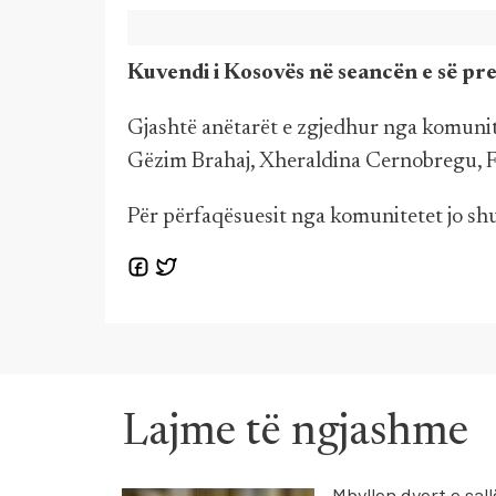
Kuvendi i Kosovës në seancën e së pre
Gjashtë anëtarët e zgjedhur nga komunite
Gëzim Brahaj, Xheraldina Cernobregu, Fa
Për përfaqësuesit nga komunitetet jo shu
Lajme të ngjashme
Mbyllen dyert e sall