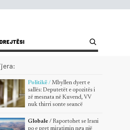
DREJTËSI
jera:
Politikë /
Mbyllen dyert e
sallës: Deputetët e opozitës i
zë mesnata në Kuvend, VV
nuk thirri sonte seancë
Globale /
Raportohet se Irani
po e pret miratimin nga një