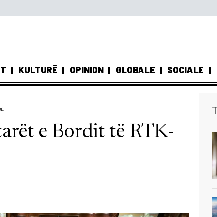
ST
KULTURË
OPINION
GLOBALE
SOCIALE
T
SË
arët e Bordit të RTK-