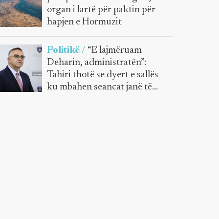
organ i lartë për paktin për
hapjen e Hormuzit
Politikë /
“E lajmëruam
Deharin, administratën”:
Tahiri thotë se dyert e sallës
ku mbahen seancat janë të
mbyllura