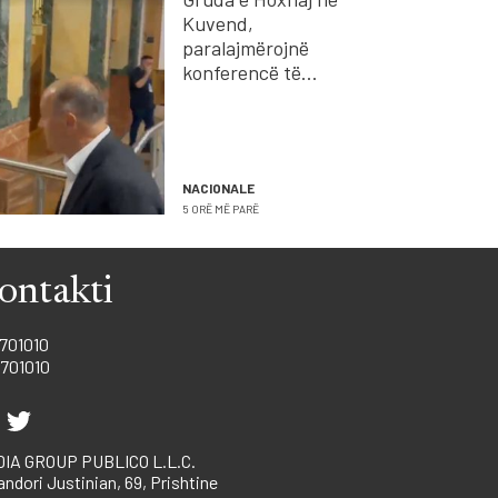
Kuvend,
paralajmërojnë
konferencë të
kryetarit Hamza
NACIONALE
5 ORË MË PARË
ontakti
701010
701010
IA GROUP PUBLICO L.L.C.
andori Justinian, 69, Prishtine