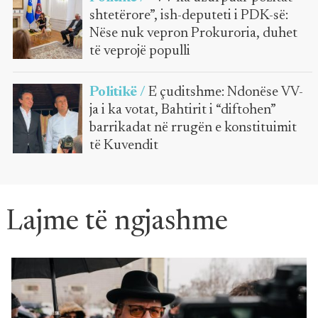
shtetërore”, ish-deputeti i PDK-së:
Nëse nuk vepron Prokuroria, duhet
të veprojë populli
Politikë /
E çuditshme: Ndonëse VV-
ja i ka votat, Bahtirit i “diftohen”
barrikadat në rrugën e konstituimit
të Kuvendit
Lajme të ngjashme