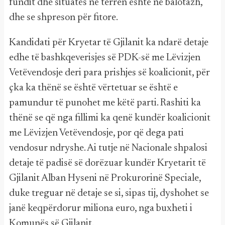
fundit dhe situatës në terren është në balotazh,
dhe se shpreson për fitore.
Kandidati për Kryetar të Gjilanit ka ndarë detaje
edhe të bashkqeverisjes së PDK-së me Lëvizjen
Vetëvendosje deri para prishjes së koalicionit, për
çka ka thënë se është vërtetuar se është e
pamundur të punohet me këtë parti. Rashiti ka
thënë se që nga fillimi ka qenë kundër koalicionit
me Lëvizjen Vetëvendosje, por që dega pati
vendosur ndryshe. Ai tutje në Nacionale shpalosi
detaje të padisë së dorëzuar kundër Kryetarit të
Gjilanit Alban Hyseni në Prokurorinë Speciale,
duke treguar në detaje se si, sipas tij, dyshohet se
janë keqpërdorur miliona euro, nga buxheti i
Komunës së Gjilanit.