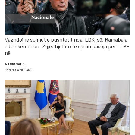
Vazhdojnë sulmet e pushtetit ndaj LDK-së, Ramabaja
edhe kërcënon: Zgjedhjet do të sjellin pasoja për LDK-
në
NACIONALE
22 MINUTA MË PARË