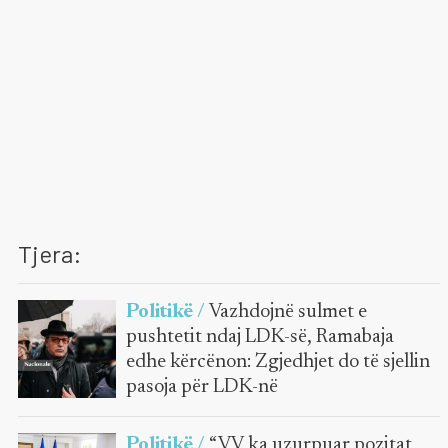
Tjera:
Politikë /
Vazhdojnë sulmet e
pushtetit ndaj LDK-së, Ramabaja
edhe kërcënon: Zgjedhjet do të sjellin
pasoja për LDK-në
Politikë /
“VV ka uzurpuar pozitat