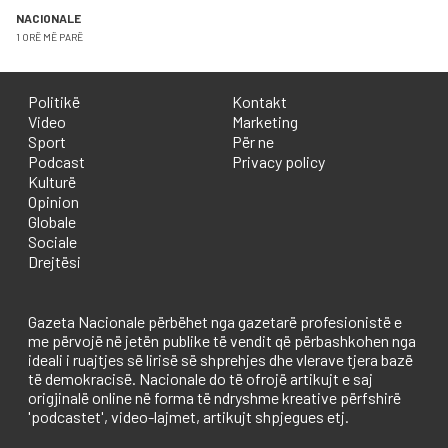
NACIONALE
1 ORË MË PARË
Politikë
Kontakt
Video
Marketing
Sport
Për ne
Podcast
Privacy policy
Kulturë
Opinion
Globale
Sociale
Drejtësi
Gazeta Nacionale përbëhet nga gazetarë profesionistë e
me përvojë në jetën publike të vendit që përbashkohen nga
ideali i ruajtjes së lirisë së shprehjes dhe vlerave tjera bazë
të demokracisë. Nacionale do të ofrojë artikujt e saj
origjinalë online në forma të ndryshme kreative përfshirë
'podcastet', video-lajmet, artikujt shpjegues etj.