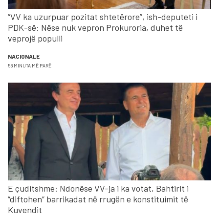
“VV ka uzurpuar pozitat shtetërore”, ish-deputeti i
PDK-së: Nëse nuk vepron Prokuroria, duhet të
veprojë populli
NACIONALE
58 MINUTA MË PARË
E çuditshme: Ndonëse VV-ja i ka votat, Bahtirit i
“diftohen” barrikadat në rrugën e konstituimit të
Kuvendit