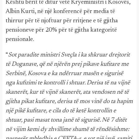
Kështu bërit të ditur vetë Kryeministri i Kosovës,
Albin Kurti, në një konferencë për media të
thirrur për të njoftuar për rritjene e të gjitha
pensioneve për 20% për të gjitha kategoritë
pensionale.
“
Sot paradite ministri Sveçla i ka shkruar drejtorit
të Doganave, që në njërën prej pikave kufitare me
Serbinë, Kosova e ka ndërruar masën e sigurisë
nga kufizimi te kontrolli i shtuar. Derisa të na vijnë
skanerët, kur të vijnë skanerët, ata vendosen në të
gjitha pikat kufitare, derisa të mos vinë do ta hapim
një pikë kufitare, e cila do të ketë kontrollin e
shtuar, pasi masat tona janë të sigurisë. Në 7 ditët
në vijim kemi dy zhvillime shumë të rëndësishme:
pasnesër mbledhja e CEFTA-s, e sot një javë, samiti