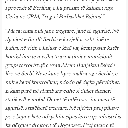
i procesit të Berlinit, e ku presim të kalohet nga
Cefta në CRM, Tregu i Përbashkët Rajona
l”.
”
Masat tona nuk janë tregtare, janë të sigurisë. Në
dy vitet e fundit Serbia e ka sjellur ushtrinë te
kufiri, në vitin e kaluar e këtë vit, kemi pasur katër
konfiskime të mëdha të armatimit e municionit,
grupi terrorist që e vrau Afrim Bunjakun është i
lirë në Serbi. Nëse kanë hyrë mallra nga Serbia, e
nuk e kemi kontrolluar, ndodh që diçka përvidhet.
E kam parë në Hamburg edhe si duket skaneri
statik edhe mobil. Duhet të ndërmarrim masa të
sigurisë, asnjëherë tregtare. Në njërën prej pikave
po e bëjmë këtë ndryshim sipas letrës që ministri ia
ka dërguar drejtorit të Doganave. Prej meje e të