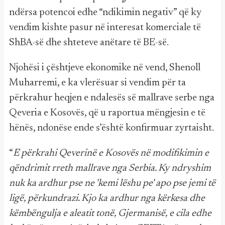
ndërsa potencoi edhe “ndikimin negativ” që ky
vendim kishte pasur në interesat komerciale të
ShBA-së dhe shteteve anëtare të BE-së.
Njohësi i çështjeve ekonomike në vend, Shenoll
Muharremi, e ka vlerësuar si vendim për ta
përkrahur heqjen e ndalesës së mallrave serbe nga
Qeveria e Kosovës, që u raportua mëngjesin e të
hënës, ndonëse ende s’është konfirmuar zyrtaisht.
“
E përkrahi Qeverinë e Kosovës në modifikimin e
qëndrimit rreth mallrave nga Serbia. Ky ndryshim
nuk ka ardhur pse ne 'kemi lëshu pe' apo pse jemi të
ligë, përkundrazi. Kjo ka ardhur nga kërkesa dhe
këmbëngulja e aleatit tonë, Gjermanisë, e cila edhe