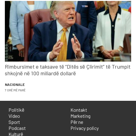
Rimbursimet e taksave të “Ditës së Çlirimit” të Trumpit
shkojnë në 100 miliardë dollarë
NACIONALE
7 ORË MË PARË
Politikë
Kontakt
Video
Marketing
Sport
Për ne
Podcast
Privacy policy
Kulturë