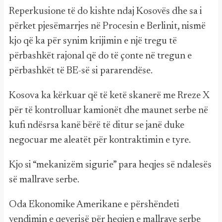
Reperkusione të do kishte ndaj Kosovës dhe sa i
përket pjesëmarrjes në Procesin e Berlinit, nismë
kjo që ka për synim krijimin e një tregu të
përbashkët rajonal që do të çonte në tregun e
përbashkët të BE-së si pararendëse.
Kosova ka kërkuar që të ketë skanerë me Rreze X
për të kontrolluar kamionët dhe maunet serbe në
kufi ndësrsa kanë bërë të ditur se janë duke
negocuar me aleatët për kontraktimin e tyre.
Kjo si “mekanizëm sigurie” para heqjes së ndalesës
së mallrave serbe.
Oda Ekonomike Amerikane e përshëndeti
vendimin e qeverisë për heqjen e mallrave serbe