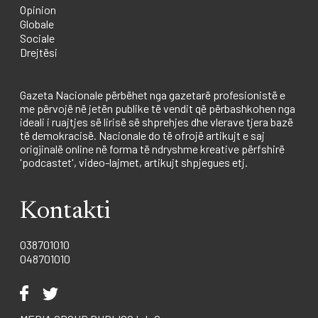
Opinion
Globale
Sociale
Drejtësi
Gazeta Nacionale përbëhet nga gazetarë profesionistë e
me përvojë në jetën publike të vendit që përbashkohen nga
ideali i ruajtjes së lirisë së shprehjes dhe vlerave tjera bazë
të demokracisë. Nacionale do të ofrojë artikujt e saj
origjinalë online në forma të ndryshme kreative përfshirë
'podcastet', video-lajmet, artikujt shpjegues etj.
Kontakti
038701010
048701010