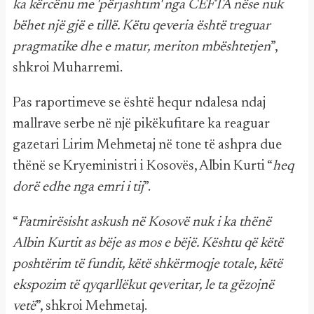
ka kërcënu me 'përjashtim' nga CEFTA nëse nuk
bëhet një gjë e tillë. Këtu qeveria është treguar
pragmatike dhe e matur, meriton mbështetjen
”,
shkroi Muharremi.
Pas raportimeve se është hequr ndalesa ndaj
mallrave serbe në një pikëkufitare ka reaguar
gazetari Lirim Mehmetaj në tone të ashpra due
thënë se Kryeministri i Kosovës, Albin Kurti “
heq
dorë edhe nga emri i tij
”.
“
Fatmirësisht askush në Kosovë nuk i ka thënë
Albin Kurtit as bëje as mos e bëjë. Kështu që këtë
poshtërim të fundit, këtë shkërmoqje totale, këtë
ekspozim të qyqarllëkut qeveritar, le ta gëzojnë
vetë
”, shkroi Mehmetaj.