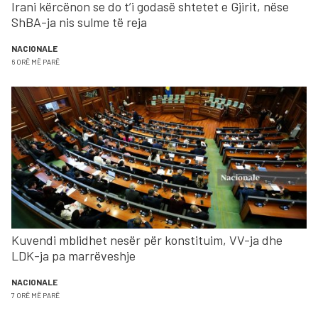
Irani kërcënon se do t’i godasë shtetet e Gjirit, nëse
ShBA-ja nis sulme të reja
NACIONALE
6 ORË MË PARË
Kuvendi mblidhet nesër për konstituim, VV-ja dhe
LDK-ja pa marrëveshje
NACIONALE
7 ORË MË PARË