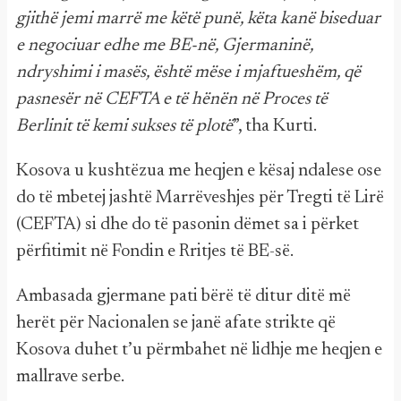
gjithë jemi marrë me këtë punë, këta kanë biseduar
e negociuar edhe me BE-në, Gjermaninë,
ndryshimi i masës, është mëse i mjaftueshëm, që
pasnesër në CEFTA e të hënën në Proces të
Berlinit të kemi sukses të plotë
”, tha Kurti.
Kosova u kushtëzua me heqjen e kësaj ndalese ose
do të mbetej jashtë Marrëveshjes për Tregti të Lirë
(CEFTA) si dhe do të pasonin dëmet sa i përket
përfitimit në Fondin e Rritjes të BE-së.
Ambasada gjermane pati bërë të ditur ditë më
herët për Nacionalen se janë afate strikte që
Kosova duhet t’u përmbahet në lidhje me heqjen e
mallrave serbe.