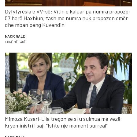
Dyfytyrësia e VV-së: Vitin e kaluar pa numra propozoi
57 herë Haxhiun, tash me numra nuk propozon emër
dhe mban peng Kuvendin
NACIONALE
4 ORË MË PARË
Mimoza Kusari-Lila tregon se si u sulmua me vezë
kryeministri i saj: “Ishte një moment surreal”
NACIONALE