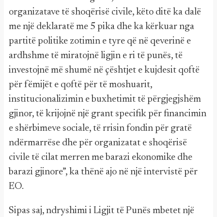
organizatave të shoqërisë civile, këto ditë ka dalë
me një deklaratë me 5 pika dhe ka kërkuar nga
partitë politike zotimin e tyre që në qeverinë e
ardhshme të miratojnë ligjin e ri të punës, të
investojnë më shumë në çështjet e kujdesit qoftë
për fëmijët e qoftë për të moshuarit,
institucionalizimin e buxhetimit të përgjegjshëm
gjinor, të krijojnë një grant specifik për financimin
e shërbimeve sociale, të rrisin fondin për gratë
ndërmarrëse dhe për organizatat e shoqërisë
civile të cilat merren me barazi ekonomike dhe
barazi gjinore”, ka thënë ajo në një intervistë për
EO.
Sipas saj, ndryshimi i Ligjit të Punës mbetet një