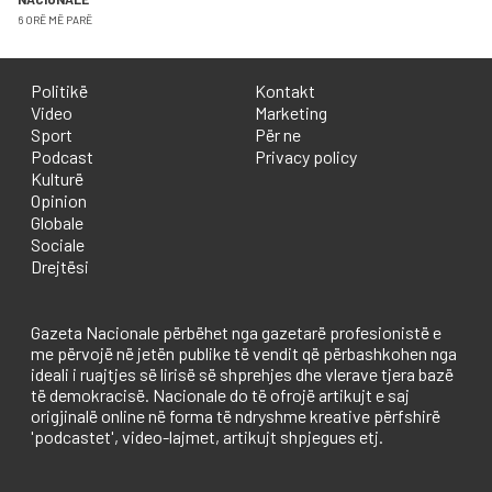
6 ORË MË PARË
Politikë
Kontakt
Video
Marketing
Sport
Për ne
Podcast
Privacy policy
Kulturë
Opinion
Globale
Sociale
Drejtësi
Gazeta Nacionale përbëhet nga gazetarë profesionistë e
me përvojë në jetën publike të vendit që përbashkohen nga
ideali i ruajtjes së lirisë së shprehjes dhe vlerave tjera bazë
të demokracisë. Nacionale do të ofrojë artikujt e saj
origjinalë online në forma të ndryshme kreative përfshirë
'podcastet', video-lajmet, artikujt shpjegues etj.