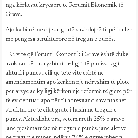
nga kërkesat kryesore të Forumit Ekonomik të
Grave.
Ajo ka bërë me dije se gratë vazhdojnë të përballen
me pengesa strukturore në tregun e punës.
“Ka vite që Forumi Ekonomik i Grave është duke
avokuar për ndryshimin e ligjit të punës. Ligji
aktual i punës i cili që tetë vite është në
amendamentim apo kërkon një ndryshim të plotë
për arsye se ky ligj kërkon një reformë të gjerë për
të evidentuar apo për t’i adresuar disavantazhet
strukturore të cilat gratë i hasin në tregun e
punës. Aktualisht pra, vetëm rreth 25% e grave
janë pjesëmarrëse në tregun e punës, janë aktive
në tregun e punës, ndërsa 74% e grave mbesin