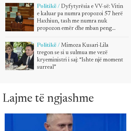
Politikë /
Dyfytyrësia e VV-së: Vitin
e kaluar pa numra propozoi 57 herë
Haxhiun, tash me numra nuk
propozon emër dhe mban peng
Kuvendin
Politikë /
Mimoza Kusari-Lila
tregon se si u sulmua me vezë
kryeministri i saj: “Ishte një moment
surreal”
Lajme të ngjashme