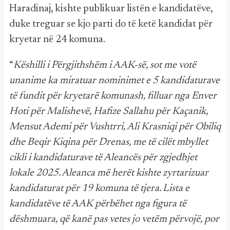
Haradinaj, kishte publikuar listën e kandidatëve,
duke treguar se kjo parti do të ketë kandidat për
kryetar në 24 komuna.
“
Këshilli i Përgjithshëm i AAK-së, sot me votë
unanime ka miratuar nominimet e 5 kandidaturave
të fundit për kryetarë komunash, filluar nga Enver
Hoti për Malishevë, Hafize Sallahu për Kaçanik,
Mensut Ademi për Vushtrri, Ali Krasniqi për Obiliq
dhe Beqir Kiqina për Drenas, me të cilët mbyllet
cikli i kandidaturave të Aleancës për zgjedhjet
lokale 2025. Aleanca më herët kishte zyrtarizuar
kandidaturat për 19 komuna të tjera. Lista e
kandidatëve të AAK përbëhet nga figura të
dëshmuara, që kanë pas vetes jo vetëm përvojë, por