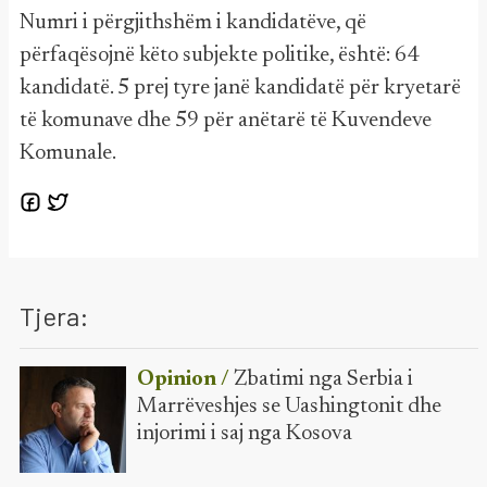
Numri i përgjithshëm i kandidatëve, që
përfaqësojnë këto subjekte politike, është: 64
kandidatë. 5 prej tyre janë kandidatë për kryetarë
të komunave dhe 59 për anëtarë të Kuvendeve
Komunale.
Tjera:
Opinion /
Zbatimi nga Serbia i
Marrëveshjes se Uashingtonit dhe
injorimi i saj nga Kosova