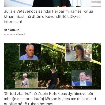
Sulja e Vetëvendosjes ndaj Përparim Ramës, ky ua
kthen: Bash në ditën e Kuvendit të LDK-së,
interesant
NACIONALE
25 MINUTA MË PARË
“Shteti zbarkoi" në Zubin Potok pas dyshimeve për
mbetje mortore, Isufaj kërkon kujdes me deklarimet
publike që të ruhen hetimet