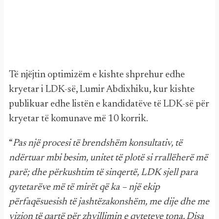
Të njëjtin optimizëm e kishte shprehur edhe
kryetar i LDK-së, Lumir Abdixhiku, kur kishte
publikuar edhe listën e kandidatëve të LDK-së për
kryetar të komunave më 10 korrik.
“
Pas një procesi të brendshëm konsultativ, të
ndërtuar mbi besim, unitet të plotë si rrallëherë më
parë; dhe përkushtim të sinqertë, LDK sjell para
qytetarëve më të mirët që ka – një ekip
përfaqësuesish të jashtëzakonshëm, me dije dhe me
vizion të qartë për zhvillimin e qyteteve tona. Disa