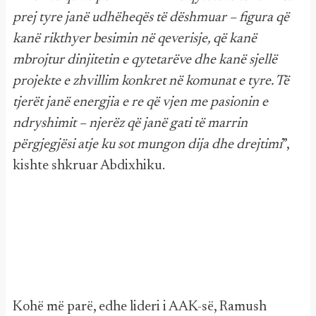
prej tyre janë udhëheqës të dëshmuar – figura që
kanë rikthyer besimin në qeverisje, që kanë
mbrojtur dinjitetin e qytetarëve dhe kanë sjellë
projekte e zhvillim konkret në komunat e tyre. Të
tjerët janë energjia e re që vjen me pasionin e
ndryshimit – njerëz që janë gati të marrin
përgjegjësi atje ku sot mungon dija dhe drejtimi
”,
kishte shkruar Abdixhiku.
Kohë më parë, edhe lideri i AAK-së, Ramush