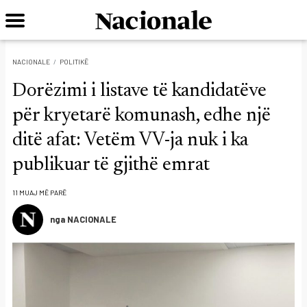
NACIONALE
POLITIKË
Dorëzimi i listave të kandidatëve
për kryetarë komunash, edhe një
ditë afat: Vetëm VV-ja nuk i ka
publikuar të gjithë emrat
11 MUAJ MË PARË
nga NACIONALE