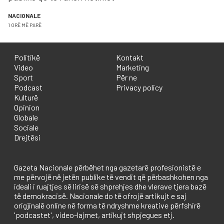
NACIONALE
1 ORË MË PARË
Politikë
Kontakt
Video
Marketing
Sport
Për ne
Podcast
Privacy policy
Kulturë
Opinion
Globale
Sociale
Drejtësi
Gazeta Nacionale përbëhet nga gazetarë profesionistë e
me përvojë në jetën publike të vendit që përbashkohen nga
ideali i ruajtjes së lirisë së shprehjes dhe vlerave tjera bazë
të demokracisë. Nacionale do të ofrojë artikujt e saj
origjinalë online në forma të ndryshme kreative përfshirë
'podcastet', video-lajmet, artikujt shpjegues etj.