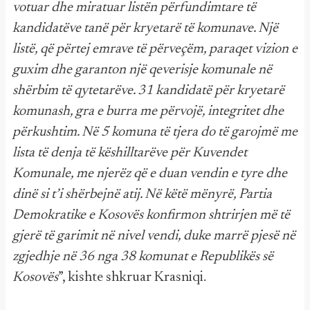
votuar dhe miratuar listën përfundimtare të
kandidatëve tanë për kryetarë të komunave. Një
listë, që përtej emrave të përveçëm, paraqet vizion e
guxim dhe garanton një qeverisje komunale në
shërbim të qytetarëve. 31 kandidatë për kryetarë
komunash, gra e burra me përvojë, integritet dhe
përkushtim. Në 5 komuna të tjera do të garojmë me
lista të denja të këshilltarëve për Kuvendet
Komunale, me njerëz që e duan vendin e tyre dhe
dinë si t’i shërbejnë atij. Në këtë mënyrë, Partia
Demokratike e Kosovës konfirmon shtrirjen më të
gjerë të garimit në nivel vendi, duke marrë pjesë në
zgjedhje në 36 nga 38 komunat e Republikës së
Kosovës
”, kishte shkruar Krasniqi.