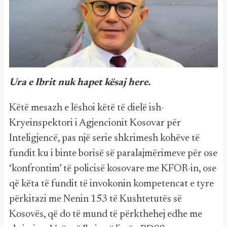
Ura e Ibrit nuk hapet kësaj here.
Këtë mesazh e lëshoi këtë të dielë ish-
Kryeinspektori i Agjencionit Kosovar për
Inteligjencë, pas një serie shkrimesh kohëve të
fundit ku i binte borisë së paralajmërimeve për ose
‘konfrontim’ të policisë kosovare me KFOR-in, ose
që këta të fundit të invokonin kompetencat e tyre
përkitazi me Nenin 153 të Kushtetutës së
Kosovës, që do të mund të përkthehej edhe me