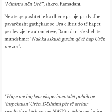
‘Ministra nën Urë’
”, shkroi Ramadani.
Në atë që pushteti e ka dhënë pa-një-pa-dy dhe
pavarësisht gjithçkaje se Ura e Ibrit do të hapet
për lëvizje të automjeteve, Ramadani s’e sheh të
mundshme: “
Nuk ka askush guxim që të hap Urën
me
zor”.
“
Hiq e më hiq këta eksperimentalët politik që
‘inspektuan’ Urën. Dështimi për të arritur
rezultatin e kërkuar me NATO-n është më i mirë