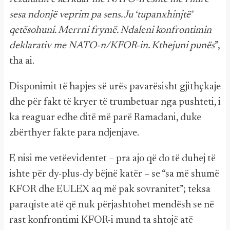
sesa ndonjë veprim pa sens. Ju ‘tupanxhinjtë’
qetësohuni. Merrni frymë. Ndaleni konfrontimin
deklarativ me NATO-n/KFOR-in. Kthejuni punës
”,
tha ai.
Disponimit të hapjes së urës pavarësisht gjithçkaje
dhe për fakt të kryer të trumbetuar nga pushteti, i
ka reaguar edhe ditë më parë Ramadani, duke
zbërthyer fakte para ndjenjave.
E nisi me vetëevidentet – pra ajo që do të duhej të
ishte për dy-plus-dy bëjnë katër – se “sa më shumë
KFOR dhe EULEX aq më pak sovranitet”; teksa
paraqiste atë që nuk përjashtohet mendësh se në
rast konfrontimi KFOR-i mund ta shtojë atë