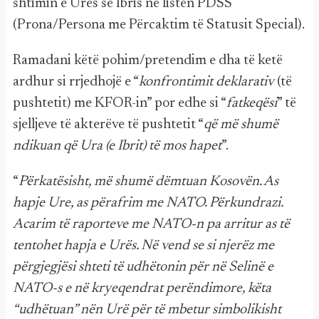
shtimin e Urës së Ibris në listën PDSS
(Prona/Persona me Përcaktim të Statusit Special).
Ramadani këtë pohim/pretendim e dha të ketë
ardhur si rrjedhojë e “
konfrontimit deklarativ
(të
pushtetit) me KFOR-in” por edhe si “
fatkeqësi
” të
sjelljeve të akterëve të pushtetit “
që më shumë
ndikuan që Ura (e Ibrit) të mos hapet
”.
“
Përkatësisht, më shumë dëmtuan Kosovën.
As
hapje Ure, as përafrim me NATO. Përkundrazi.
Acarim të raporteve me NATO-n pa arritur as të
tentohet hapja e Urës.
Në vend se si njerëz me
përgjegjësi shteti të udhëtonin për në Selinë e
NATO-s e në kryeqendrat perëndimore, këta
“udhëtuan” nën Urë për të mbetur simbolikisht