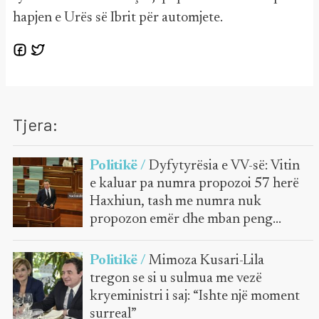
hapjen e Urës së Ibrit për automjete.
Tjera:
Politikë /
Dyfytyrësia e VV-së: Vitin
e kaluar pa numra propozoi 57 herë
Haxhiun, tash me numra nuk
propozon emër dhe mban peng
Kuvendin
Politikë /
Mimoza Kusari-Lila
tregon se si u sulmua me vezë
kryeministri i saj: “Ishte një moment
surreal”