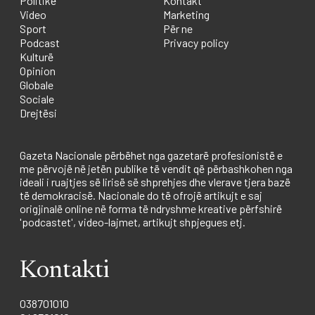
Politikë
Kontakt
Video
Marketing
Sport
Për ne
Podcast
Privacy policy
Kulturë
Opinion
Globale
Sociale
Drejtësi
Gazeta Nacionale përbëhet nga gazetarë profesionistë e
me përvojë në jetën publike të vendit që përbashkohen nga
ideali i ruajtjes së lirisë së shprehjes dhe vlerave tjera bazë
të demokracisë. Nacionale do të ofrojë artikujt e saj
origjinalë online në forma të ndryshme kreative përfshirë
'podcastet', video-lajmet, artikujt shpjegues etj.
Kontakti
038701010