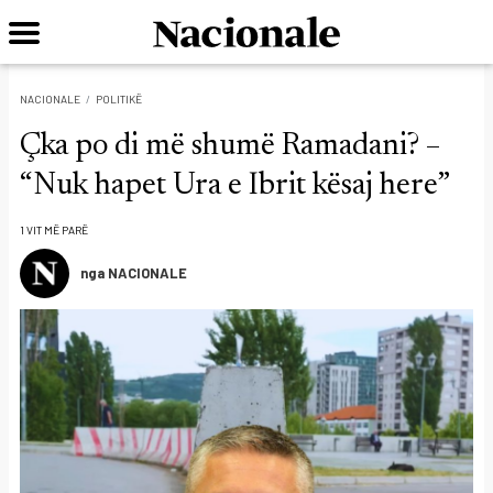
NACIONALE
POLITIKË
Çka po di më shumë Ramadani? –
“Nuk hapet Ura e Ibrit kësaj here”
1 VIT MË PARË
nga NACIONALE