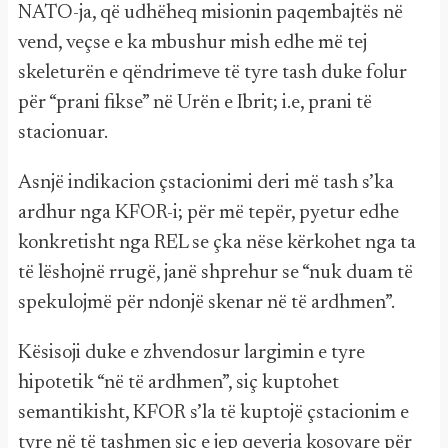
NATO-ja, që udhëheq misionin paqembajtës në
vend, veçse e ka mbushur mish edhe më tej
skeleturën e qëndrimeve të tyre tash duke folur
për “prani fikse” në Urën e Ibrit; i.e, prani të
stacionuar.
Asnjë indikacion çstacionimi deri më tash s’ka
ardhur nga KFOR-i; për më tepër, pyetur edhe
konkretisht nga REL se çka nëse kërkohet nga ta
të lëshojnë rrugë, janë shprehur se “nuk duam të
spekulojmë për ndonjë skenar në të ardhmen”.
Kësisoji duke e zhvendosur largimin e tyre
hipotetik “në të ardhmen”, siç kuptohet
semantikisht, KFOR s’la të kuptojë çstacionim e
tyre në të tashmen siç e jep qeveria kosovare për