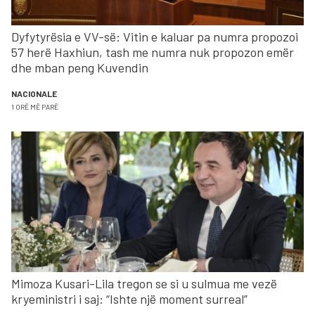
Dyfytyrësia e VV-së: Vitin e kaluar pa numra propozoi
57 herë Haxhiun, tash me numra nuk propozon emër
dhe mban peng Kuvendin
NACIONALE
1 ORË MË PARË
Mimoza Kusari-Lila tregon se si u sulmua me vezë
kryeministri i saj: “Ishte një moment surreal”