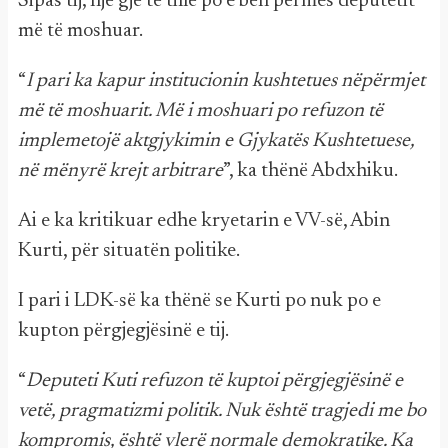
Sipas tij, një gjë të tillë po e bën përmes deputetit
më të moshuar.
“
I pari ka kapur institucionin kushtetues nëpërmjet
më të moshuarit. Më i moshuari po refuzon të
implemetojë aktgjykimin e Gjykatës Kushtetuese,
në mënyrë krejt arbitrare
”, ka thënë Abdxhiku.
Ai e ka kritikuar edhe kryetarin e VV-së, Abin
Kurti, për situatën politike.
I pari i LDK-së ka thënë se Kurti po nuk po e
kupton përgjegjësinë e tij.
“
Deputeti Kuti refuzon të kuptoi përgjegjësinë e
vetë, pragmatizmi politik. Nuk është tragjedi me bo
kompromis, është vlerë normale demokratike. Ka