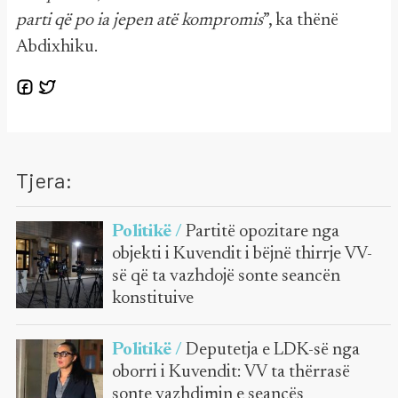
parti që po ia jepen atë kompromis
”, ka thënë
Abdixhiku.
Tjera:
Politikë /
Partitë opozitare nga
objekti i Kuvendit i bëjnë thirrje VV-
së që ta vazhdojë sonte seancën
konstituive
Politikë /
Deputetja e LDK-së nga
oborri i Kuvendit: VV ta thërrasë
sonte vazhdimin e seancës