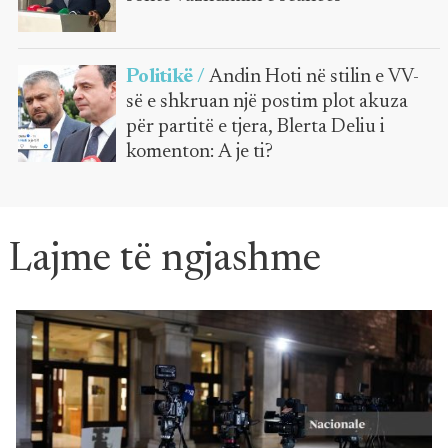
Politikë /
Andin Hoti në stilin e VV-
së e shkruan një postim plot akuza
për partitë e tjera, Blerta Deliu i
komenton: A je ti?
Lajme të ngjashme