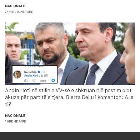
NACIONALE
27 MINUTA MË PARË
Andin Hoti në stilin e VV-së e shkruan një postim plot
akuza për partitë e tjera, Blerta Deliu i komenton: A je
ti?
NACIONALE
1 ORË MË PARË