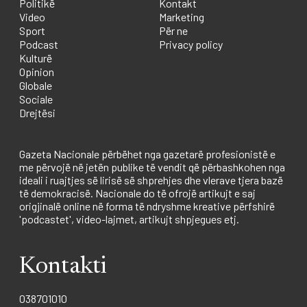
Politikë
Kontakt
Video
Marketing
Sport
Për ne
Podcast
Privacy policy
Kulturë
Opinion
Globale
Sociale
Drejtësi
Gazeta Nacionale përbëhet nga gazetarë profesionistë e
me përvojë në jetën publike të vendit që përbashkohen nga
ideali i ruajtjes së lirisë së shprehjes dhe vlerave tjera bazë
të demokracisë. Nacionale do të ofrojë artikujt e saj
origjinalë online në forma të ndryshme kreative përfshirë
'podcastet', video-lajmet, artikujt shpjegues etj.
Kontakti
038701010