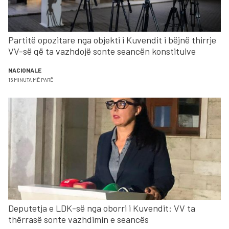
Partitë opozitare nga objekti i Kuvendit i bëjnë thirrje
VV-së që ta vazhdojë sonte seancën konstituive
NACIONALE
16 MINUTA MË PARË
Deputetja e LDK-së nga oborri i Kuvendit: VV ta
thërrasë sonte vazhdimin e seancës