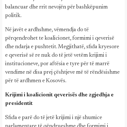
balancuar dhe rrit nevojën për bashkëpunim
politik.
Në javët e ardhshme, vëmendja do të
përqendrohet te koalicionet, formimi i qeverisë
dhe ndarja e pushtetit. Megjithatë, sfida kryesore
e qeverisë së re nuk do të jetë vetëm krijimi i
institucioneve, por aftësia e tyre për të marrë
vendime në disa prej çështjeve më të rëndësishme
për të ardhmen e Kosovës.
Krijimi i koalicionit qeverisës dhe zgjedhja e
presidentit
Sfida e parë do të jetë krijimi i një shumice
parlamentare të qëndrueshme dhe formimi i