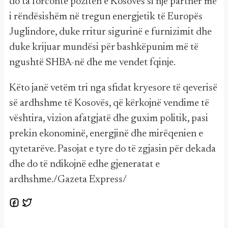
do ta forconte pozitën e Kosovës si një partner më
i rëndësishëm në tregun energjetik të Europës
Juglindore, duke rritur sigurinë e furnizimit dhe
duke krijuar mundësi për bashkëpunim më të
ngushtë SHBA-në dhe me vendet fqinje.
Këto janë vetëm tri nga sfidat kryesore të qeverisë
së ardhshme të Kosovës, që kërkojnë vendime të
vështira, vizion afatgjatë dhe guxim politik, pasi
prekin ekonominë, energjinë dhe mirëqenien e
qytetarëve. Pasojat e tyre do të zgjasin për dekada
dhe do të ndikojnë edhe gjeneratat e
ardhshme./Gazeta Express/