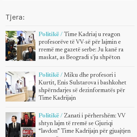
Tjera:
Politikë /
Time Kadriaj u reagon
profesorëve të VV-së për lajmin e
rremë me gazetë serbe: Ju kanë ra
maskat, as Beogradi s'ju shpëton
Politikë /
Miku dhe profesori i
Kurtit, Enis Sulstarova i bashkohet
shpërndarjes së dezinformatës për
Time Kadrijajn
Politikë /
Zanati i përhershëm: VV
shtyn lajm të rremë se Gjuriqi
“lavdon” Time Kadrijajn për gjuajtjen