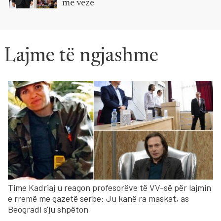
me vezë
Lajme të ngjashme
Time Kadriaj u reagon profesorëve të VV-së për lajmin
e rremë me gazetë serbe: Ju kanë ra maskat, as
Beogradi s'ju shpëton