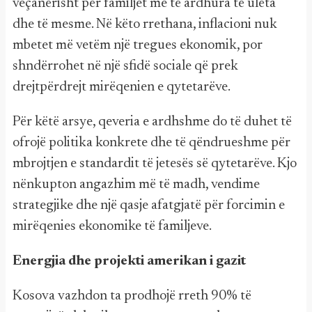
veçanërisht për familjet me të ardhura të ulëta
dhe të mesme. Në këto rrethana, inflacioni nuk
mbetet më vetëm një tregues ekonomik, por
shndërrohet në një sfidë sociale që prek
drejtpërdrejt mirëqenien e qytetarëve.
Për këtë arsye, qeveria e ardhshme do të duhet të
ofrojë politika konkrete dhe të qëndrueshme për
mbrojtjen e standardit të jetesës së qytetarëve. Kjo
nënkupton angazhim më të madh, vendime
strategjike dhe një qasje afatgjatë për forcimin e
mirëqenies ekonomike të familjeve.
Energjia dhe projekti amerikan i gazit
Kosova vazhdon ta prodhojë rreth 90% të