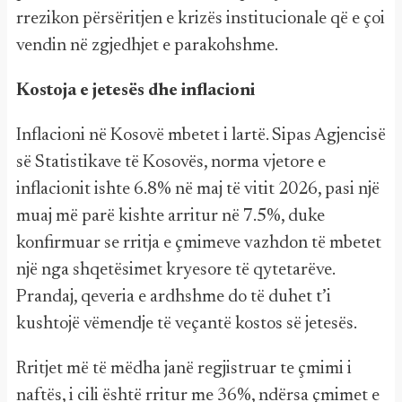
rrezikon përsëritjen e krizës institucionale që e çoi
vendin në zgjedhjet e parakohshme.
Kostoja e jetesës dhe inflacioni
Inflacioni në Kosovë mbetet i lartë. Sipas Agjencisë
së Statistikave të Kosovës, norma vjetore e
inflacionit ishte 6.8% në maj të vitit 2026, pasi një
muaj më parë kishte arritur në 7.5%, duke
konfirmuar se rritja e çmimeve vazhdon të mbetet
një nga shqetësimet kryesore të qytetarëve.
Prandaj, qeveria e ardhshme do të duhet t’i
kushtojë vëmendje të veçantë kostos së jetesës.
Rritjet më të mëdha janë regjistruar te çmimi i
naftës, i cili është rritur me 36%, ndërsa çmimet e