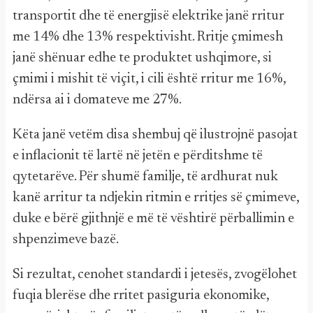
transportit dhe të energjisë elektrike janë rritur
me 14% dhe 13% respektivisht. Rritje çmimesh
janë shënuar edhe te produktet ushqimore, si
çmimi i mishit të viçit, i cili është rritur me 16%,
ndërsa ai i domateve me 27%.
Këta janë vetëm disa shembuj që ilustrojnë pasojat
e inflacionit të lartë në jetën e përditshme të
qytetarëve. Për shumë familje, të ardhurat nuk
kanë arritur ta ndjekin ritmin e rritjes së çmimeve,
duke e bërë gjithnjë e më të vështirë përballimin e
shpenzimeve bazë.
Si rezultat, cenohet standardi i jetesës, zvogëlohet
fuqia blerëse dhe rritet pasiguria ekonomike,