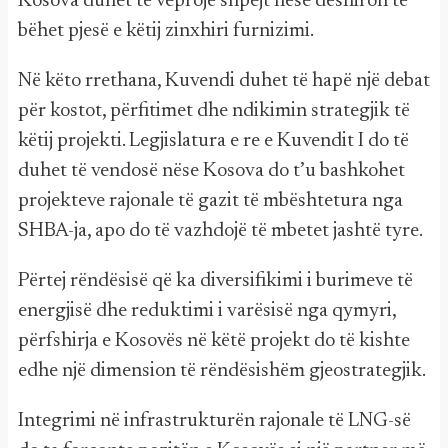
Kosova duhet të veprojë shpejt nëse dëshiron të
bëhet pjesë e këtij zinxhiri furnizimi.
Në këto rrethana, Kuvendi duhet të hapë një debat
për kostot, përfitimet dhe ndikimin strategjik të
këtij projekti. Legjislatura e re e Kuvendit I do të
duhet të vendosë nëse Kosova do t’u bashkohet
projekteve rajonale të gazit të mbështetura nga
SHBA-ja, apo do të vazhdojë të mbetet jashtë tyre.
Përtej rëndësisë që ka diversifikimi i burimeve të
energjisë dhe reduktimi i varësisë nga qymyri,
përfshirja e Kosovës në këtë projekt do të kishte
edhe një dimension të rëndësishëm gjeostrategjik.
Integrimi në infrastrukturën rajonale të LNG-së