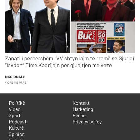
Zanati i përhershëm: VV shtyn lajm të rremë se Gjuriqi
“lavdon” Time Kadrijajn për gjuajtjen me vezë
NACIONALE
4 ORË MË PARË
Politikë
Kontakt
Video
Marketing
Sport
Për ne
Podcast
Privacy policy
Kulturë
Opinion