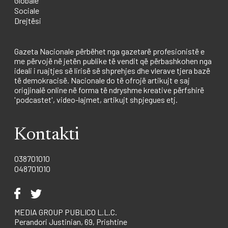
Globale
Sociale
Drejtësi
Gazeta Nacionale përbëhet nga gazetarë profesionistë e
me përvojë në jetën publike të vendit që përbashkohen nga
ideali i ruajtjes së lirisë së shprehjes dhe vlerave tjera bazë
të demokracisë. Nacionale do të ofrojë artikujt e saj
origjinalë online në forma të ndryshme kreative përfshirë
'podcastet', video-lajmet, artikujt shpjegues etj.
Kontakti
038701010
048701010
MEDIA GROUP PUBLICO L.L.C.
Perandori Justinian, 69, Prishtine