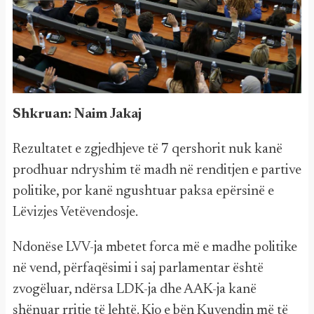
Shkruan: Naim Jakaj
Rezultatet e zgjedhjeve të 7 qershorit nuk kanë
prodhuar ndryshim të madh në renditjen e partive
politike, por kanë ngushtuar paksa epërsinë e
Lëvizjes Vetëvendosje.
Ndonëse LVV-ja mbetet forca më e madhe politike
në vend, përfaqësimi i saj parlamentar është
zvogëluar, ndërsa LDK-ja dhe AAK-ja kanë
shënuar rritje të lehtë. Kjo e bën Kuvendin më të