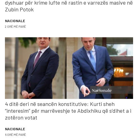
dyshuar për krime lufte në rastin e varrezës masive në
Zubin Potok
NACIONALE
2 ORË MË PARË
4 ditë deri në seancën konstitutive: Kurti sheh
“interesim” për marrëveshje te Abdixhiku që s’dihet a i
zotëron votat
NACIONALE
6 ORË MË PARË