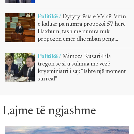
Politikë /
Dyfytyrësia e VV-së: Vitin
e kaluar pa numra propozoi 57 herë
Haxhiun, tash me numra nuk
propozon emër dhe mban peng
Kuvendin
Politikë /
Mimoza Kusari-Lila
tregon se si u sulmua me vezë
kryeministri i saj: “Ishte një moment
surreal”
Lajme të ngjashme