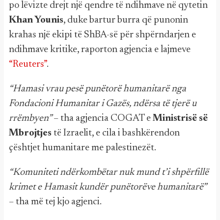
po lëvizte drejt një qendre të ndihmave në qytetin
Khan Younis
, duke bartur burra që punonin
krahas një ekipi të ShBA-së për shpërndarjen e
ndihmave kritike, raporton agjencia e lajmeve
“Reuters”
.
“Hamasi vrau pesë punëtorë humanitarë nga
Fondacioni Humanitar i Gazës, ndërsa të tjerë u
rrëmbyen”
– tha agjencia COGAT e
Ministrisë së
Mbrojtjes
të Izraelit, e cila i bashkërendon
çështjet humanitare me palestinezët.
“Komuniteti ndërkombëtar nuk mund t’i shpërfillë
krimet e Hamasit kundër punëtorëve humanitarë”
– tha më tej kjo agjenci.