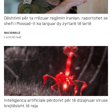
Dështimi për ta rrëzuar regjimin iranian, raportohet se
shefi i Mossad-it ka larguar dy zyrtarë të lartë
NACIONALE
2 DITË MË PARË
Inteligjenca artificiale përdoret për të dizajnuar viruse
krejtësisht të reja