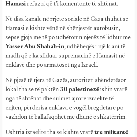
Hamasi
refuzoi që t’i komentonte të shtënat.
Në disa kanale në rrjete sociale në Gaza thuhet se
Hamasi e kishte vënë në shënjestër autobusin,
sepse gjoja me të po udhëtonin njerëz të lidhur me
Yasser Abu Shabab-in
, udhëheqës i një klani të
madh që e ka sfiduar supremacinë e Hamasit në
enklavë dhe po armatoset nga Izraeli.
Në pjesë të tjera të Gazës, autoriteti shëndetësor
lokal tha se të paktën
30 palestinezë
ishin vrarë
nga të shtënat dhe sulmet ajrore izraelite të
enjten, përderisa enklava e vogël bregdetare po
vazhdon të ballafaqohet me dhunë e shkatërrim.
Ushtria izraelite tha se kishte vrarë
tre militantë