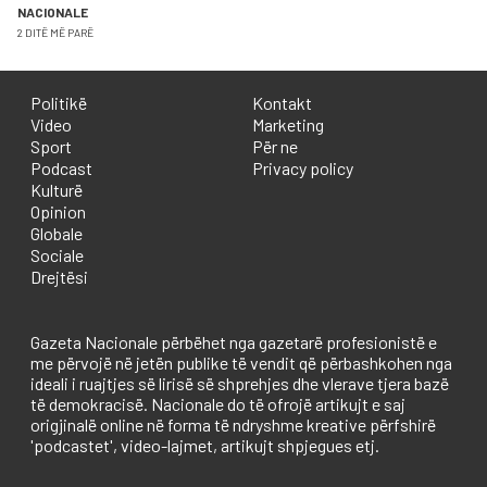
NACIONALE
2 DITË MË PARË
Politikë
Kontakt
Video
Marketing
Sport
Për ne
Podcast
Privacy policy
Kulturë
Opinion
Globale
Sociale
Drejtësi
Gazeta Nacionale përbëhet nga gazetarë profesionistë e
me përvojë në jetën publike të vendit që përbashkohen nga
ideali i ruajtjes së lirisë së shprehjes dhe vlerave tjera bazë
të demokracisë. Nacionale do të ofrojë artikujt e saj
origjinalë online në forma të ndryshme kreative përfshirë
'podcastet', video-lajmet, artikujt shpjegues etj.