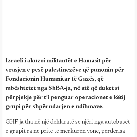
Izraeli i akuzoi militantët e Hamasit për
vrasjen e pesë palestinezëve që punonin për
Fondacionin Humanitar të Gazës, që
mbështetet nga ShBA-ja, në atë që duket si
përpjekje për t’i penguar operacionet e këtij
grupi për shpërndarjen e ndihmave.
GHF-ja tha në një deklaratë se njëri nga autobusët
e grupit ra në pritë të mërkurën vonë, përderisa