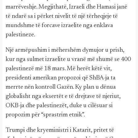
marrëveshje. Megjithatë, Izraeli dhe Hamasi janë
të ndarë sa i përket nivelit të një tërheqjeje të
mundshme të forcave izraelite nga enklava
palestineze.
Një armëpushim i mëhershëm dymujor u prish,
kur nga sulmet izraelite u vranë më shumë se 400
palestinezë më 18 mars. Më herët këtë vit,
presidenti amerikan propozoi që ShBA-ja ta
merrte nën kontroll Gazën. Ky plan u dënua
globalisht nga eksertët e të drejtave të njeriut,
OKB-ja dhe palestinezët, duke u cilësuar si
propozim për “sprastrim etnik”.
Trumpi dhe kryeministri i Katarit, pritet të