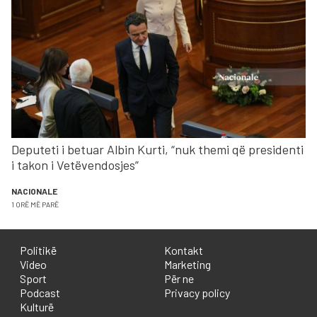
Deputeti i betuar Albin Kurti, “nuk themi që presidenti
i takon i Vetëvendosjes”
NACIONALE
1 ORË MË PARË
Politikë
Kontakt
Video
Marketing
Sport
Për ne
Podcast
Privacy policy
Kulturë