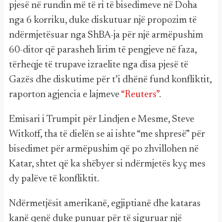
pjesë në rundin më të ri të bisedimeve në Doha
nga 6 korriku, duke diskutuar një propozim të
ndërmjetësuar nga ShBA-ja për një armëpushim
60-ditor që parasheh lirim të pengjeve në faza,
tërheqje të trupave izraelite nga disa pjesë të
Gazës dhe diskutime për t’i dhënë fund konfliktit,
raporton agjencia e lajmeve
“Reuters”
.
Emisari i Trumpit për Lindjen e Mesme, Steve
Witkoff, tha të dielën se ai ishte “me shpresë” për
bisedimet për armëpushim që po zhvillohen në
Katar, shtet që ka shëbyer si ndërmjetës kyç mes
dy palëve të konfliktit.
Ndërmetjësit amerikanë, egjiptianë dhe kataras
kanë qenë duke punuar për të siguruar një