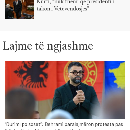
Kurti, “nuk themi që presidenti i
takon i Vetëvendosjes”
Lajme të ngjashme
“Durimi po soset”: Behrami paralajmëron protesta pas