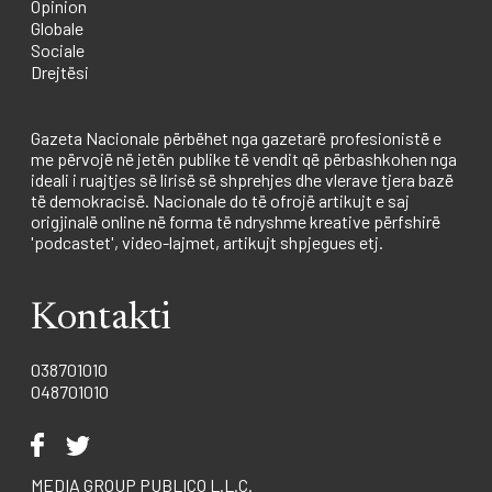
Opinion
Globale
Sociale
Drejtësi
Gazeta Nacionale përbëhet nga gazetarë profesionistë e
me përvojë në jetën publike të vendit që përbashkohen nga
ideali i ruajtjes së lirisë së shprehjes dhe vlerave tjera bazë
të demokracisë. Nacionale do të ofrojë artikujt e saj
origjinalë online në forma të ndryshme kreative përfshirë
'podcastet', video-lajmet, artikujt shpjegues etj.
Kontakti
038701010
048701010
MEDIA GROUP PUBLICO L.L.C.