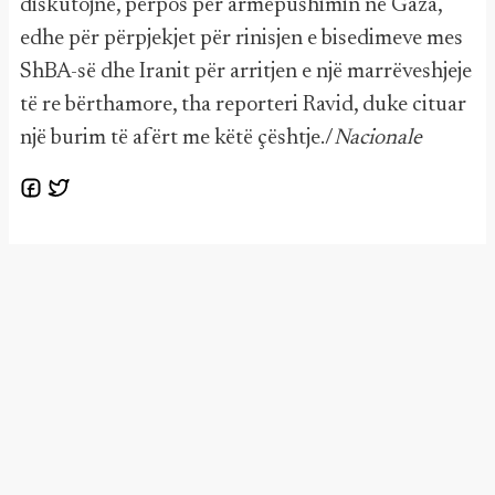
diskutojnë, përpos për armëpushimin në Gaza,
edhe për përpjekjet për rinisjen e bisedimeve mes
ShBA-së dhe Iranit për arritjen e një marrëveshjeje
të re bërthamore, tha reporteri Ravid, duke cituar
një burim të afërt me këtë çështje./
Nacionale