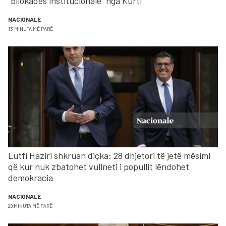
“bllokadës institucionale” nga Kurti
NACIONALE
13 MINUTA MË PARË
Lutfi Haziri shkruan diçka: 28 dhjetori të jetë mësimi
që kur nuk zbatohet vullneti i popullit lëndohet
demokracia
NACIONALE
28 MINUTA MË PARË