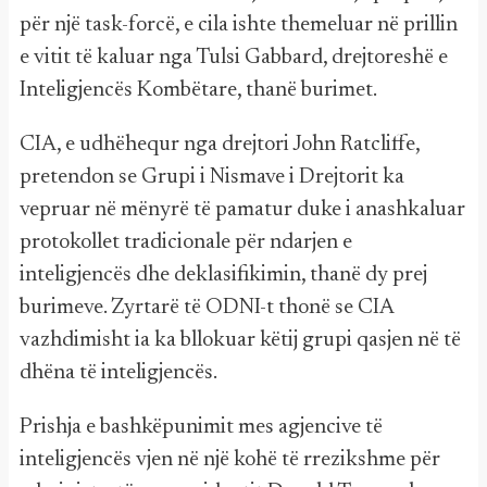
për një task-forcë, e cila ishte themeluar në prillin
e vitit të kaluar nga Tulsi Gabbard, drejtoreshë e
Inteligjencës Kombëtare, thanë burimet.
CIA, e udhëhequr nga drejtori John Ratcliffe,
pretendon se Grupi i Nismave i Drejtorit ka
vepruar në mënyrë të pamatur duke i anashkaluar
protokollet tradicionale për ndarjen e
inteligjencës dhe deklasifikimin, thanë dy prej
burimeve. Zyrtarë të ODNI-t thonë se CIA
vazhdimisht ia ka bllokuar këtij grupi qasjen në të
dhëna të inteligjencës.
Prishja e bashkëpunimit mes agjencive të
inteligjencës vjen në një kohë të rrezikshme për