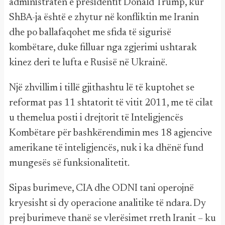
administratën e presidentit Donald Trump, kur
ShBA-ja është e zhytur në konfliktin me Iranin
dhe po ballafaqohet me sfida të sigurisë
kombëtare, duke filluar nga zgjerimi ushtarak
kinez deri te lufta e Rusisë në Ukrainë.
Një zhvillim i tillë gjithashtu lë të kuptohet se
reformat pas 11 shtatorit të vitit 2011, me të cilat
u themelua posti i drejtorit të Inteligjencës
Kombëtare për bashkërendimin mes 18 agjencive
amerikane të inteligjencës, nuk i ka dhënë fund
mungesës së funksionalitetit.
Sipas burimeve, CIA dhe ODNI tani operojnë
kryesisht si dy operacione analitike të ndara. Dy
prej burimeve thanë se vlerësimet rreth Iranit – ku