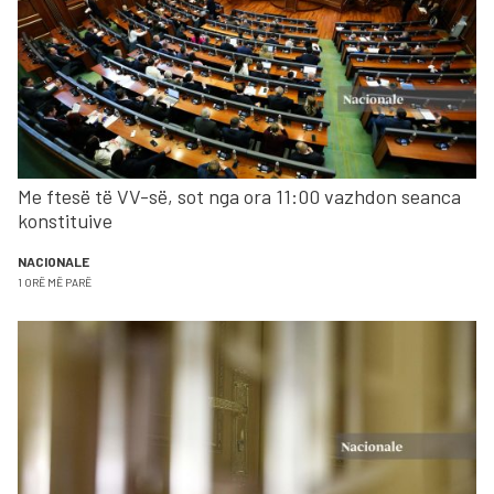
Me ftesë të VV-së, sot nga ora 11:00 vazhdon seanca
konstituive
NACIONALE
1 ORË MË PARË