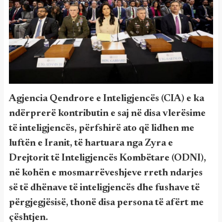
Agjencia Qendrore e Inteligjencës (CIA) e ka
ndërprerë kontributin e saj në disa vlerësime
të inteligjencës, përfshirë ato që lidhen me
luftën e Iranit, të hartuara nga Zyra e
Drejtorit të Inteligjencës Kombëtare (ODNI),
në kohën e mosmarrëveshjeve rreth ndarjes
së të dhënave të inteligjencës dhe fushave të
përgjegjësisë, thonë disa persona të afërt me
çështjen.