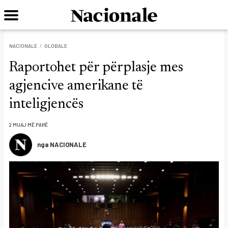
NACIONALE
GLOBALE
Raportohet për përplasje mes
agjencive amerikane të
inteligjencës
2 MUAJ MË PARË
nga NACIONALE