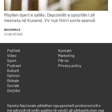
Mbyllen dyert e sallës: Deputetët e opozitës i zë
mesnata në Kuvend, VV nuk thirri sonte seancë
NACIONALE
10 ORË MË PARË
Politikë
Kontakt
Video
Marketing
Sport
Për ne
Podcast
Privacy policy
Kulturë
Opinion
Globale
Sociale
Drejtësi
Gazeta Nacionale përbëhet nga gazetarë profesionistë e
me përvojë në jetën publike të vendit që përbashkohen nga