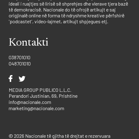
ideali i ruajtjes së lirisë së shprehjes dhe vlerave tjera bazë
të demokracisë. Nacionale do të ofrojë artikujt e saj
origjinalë online në forma të ndryshme kreative përfshirë
'podcastet', video-lajmet, artikujt shpjegues etj.
Kontakti
038701010
048701010
MEDIA GROUP PUBLICO L.L.C.
Perandori Justinian, 69, Prishtine
info@nacionale.com
marketing@nacionale.com
© 2026 Nacionale të gjitha të drejtat e rezervuara