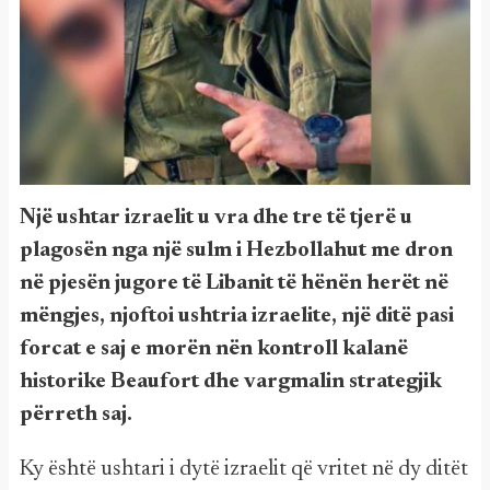
Një ushtar izraelit u vra dhe tre të tjerë u
plagosën nga një sulm i Hezbollahut me dron
në pjesën jugore të Libanit të hënën herët në
mëngjes, njoftoi ushtria izraelite, një ditë pasi
forcat e saj e morën nën kontroll kalanë
historike Beaufort dhe vargmalin strategjik
përreth saj.
Ky është ushtari i dytë izraelit që vritet në dy ditët