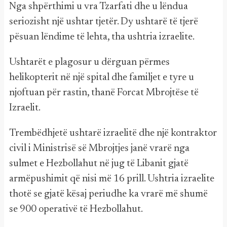
Nga shpërthimi u vra Tzarfati dhe u lëndua
seriozisht një ushtar tjetër. Dy ushtarë të tjerë
pësuan lëndime të lehta, tha ushtria izraelite.
Ushtarët e plagosur u dërguan përmes
helikopterit në një spital dhe familjet e tyre u
njoftuan për rastin, thanë Forcat Mbrojtëse të
Izraelit.
Trembëdhjetë ushtarë izraelitë dhe një kontraktor
civil i Ministrisë së Mbrojtjes janë vrarë nga
sulmet e Hezbollahut në jug të Libanit gjatë
armëpushimit që nisi më 16 prill. Ushtria izraelite
thotë se gjatë kësaj periudhe ka vrarë më shumë
se 900 operativë të Hezbollahut.