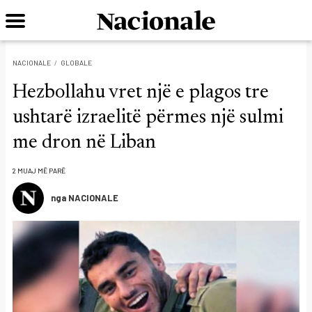
NACIONALE
GLOBALE
Hezbollahu vret një e plagos tre
ushtarë izraelitë përmes një sulmi
me dron në Liban
2 MUAJ MË PARË
nga NACIONALE