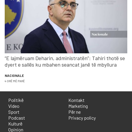
“E lajmëruam Deharin, administratën”: Tahiri thotë se
dyert e sallës ku mbahen seancat janë të mbyllura
NACIONALE
4 ORË MË PARË
Politikë
Kontakt
Video
Marketing
Sport
Për ne
Podcast
Privacy policy
Kulturë
Opinion