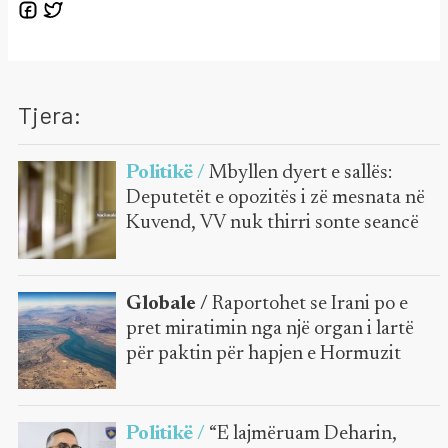
Tjera:
Politikë /
Mbyllen dyert e sallës:
Deputetët e opozitës i zë mesnata në
Kuvend, VV nuk thirri sonte seancë
Globale /
Raportohet se Irani po e
pret miratimin nga një organ i lartë
për paktin për hapjen e Hormuzit
Politikë /
“E lajmëruam Deharin,