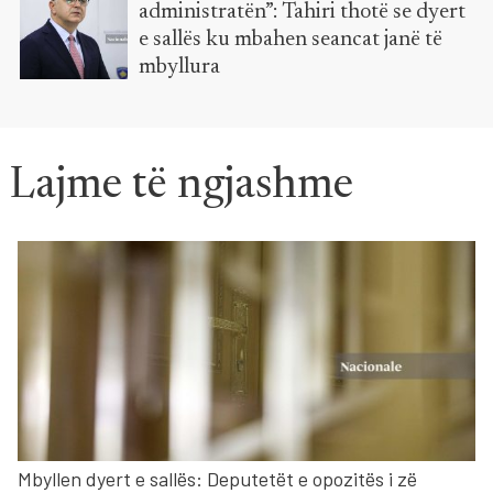
administratën”: Tahiri thotë se dyert
e sallës ku mbahen seancat janë të
mbyllura
Lajme të ngjashme
Mbyllen dyert e sallës: Deputetët e opozitës i zë