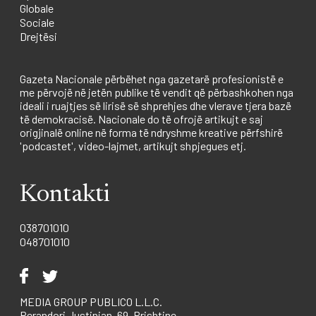
Globale
Sociale
Drejtësi
Gazeta Nacionale përbëhet nga gazetarë profesionistë e
me përvojë në jetën publike të vendit që përbashkohen nga
ideali i ruajtjes së lirisë së shprehjes dhe vlerave tjera bazë
të demokracisë. Nacionale do të ofrojë artikujt e saj
origjinalë online në forma të ndryshme kreative përfshirë
'podcastet', video-lajmet, artikujt shpjegues etj.
Kontakti
038701010
048701010
MEDIA GROUP PUBLICO L.L.C.
Perandori Justinian, 69, Prishtine