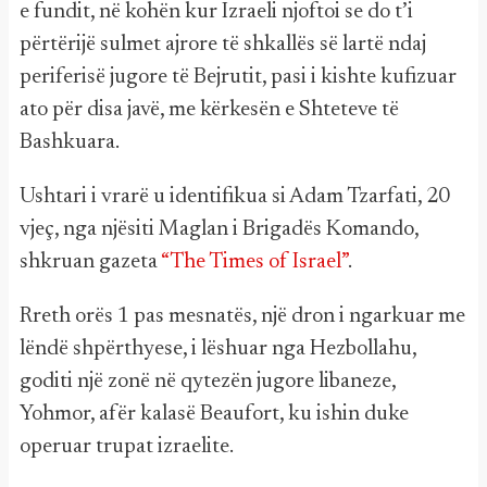
e fundit, në kohën kur Izraeli njoftoi se do t’i
përtërijë sulmet ajrore të shkallës së lartë ndaj
periferisë jugore të Bejrutit, pasi i kishte kufizuar
ato për disa javë, me kërkesën e Shteteve të
Bashkuara.
Ushtari i vrarë u identifikua si Adam Tzarfati, 20
vjeç, nga njësiti Maglan i Brigadës Komando,
shkruan gazeta
“The Times of Israel”
.
Rreth orës 1 pas mesnatës, një dron i ngarkuar me
lëndë shpërthyese, i lëshuar nga Hezbollahu,
goditi një zonë në qytezën jugore libaneze,
Yohmor, afër kalasë Beaufort, ku ishin duke
operuar trupat izraelite.