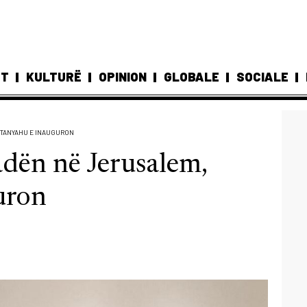
ST
KULTURË
OPINION
GLOBALE
SOCIALE
ETANYAHU E INAUGURON
dën në Jerusalem,
uron