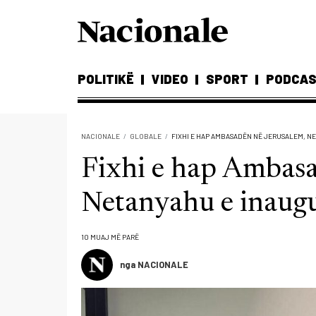
POLITIKË
VIDEO
SPORT
PODCA
NACIONALE
GLOBALE
FIXHI E HAP AMBASADËN NË JERUSALEM, N
Fixhi e hap Ambasa
Netanyahu e inaug
10 MUAJ MË PARË
nga NACIONALE