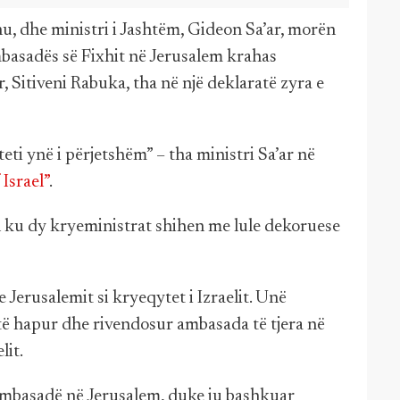
u, dhe ministri i Jashtëm, Gideon Sa’ar, morën
basadës së Fixhit në Jerusalem krahas
r, Sitiveni Rabuka, tha në një deklaratë zyra e
ti ynë i përjetshëm” – tha ministri Sa’ar në
Israel”
.
fi ku dy kryeministrat shihen me lule dekoruese
 Jerusalemit si kryeqytet i Izraelit. Unë
 të hapur dhe rivendosur ambasada të tjera në
lit.
p ambasadë në Jerusalem, duke iu bashkuar