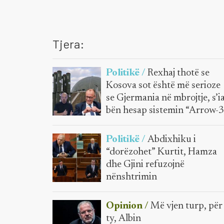
Tjera:
Politikë /
Rexhaj thotë se
Kosova sot është më serioze
se Gjermania në mbrojtje, s’i
bën hesap sistemin “Arrow-3
Politikë /
Abdixhiku i
“dorëzohet” Kurtit, Hamza
dhe Gjini refuzojnë
nënshtrimin
Opinion /
Më vjen turp, për
ty, Albin