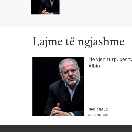
Lajme të ngjashme
Më vjen turp, për ty
Albin
NACIONALE
2 ORË MË PARË