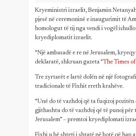
Kryeministri izraelit, Benjamin Netanyah
pjesë në ceremoninë e inaugurimit të Am
homologut të tij nga vendi i vogël ishullo
kryediplomatit izraelit.
“Një ambasadë e re në Jerusalem, kryeqyte
deklaratë, shkruan gazeta
“The Times of 
Tre zyrtarët e lartë dolën në një fotogra
tradicionale të Fixhit rreth krahëve.
“Unë do të vazhdoj që ta fuqizoj pozitën e
gjithashtu do të vazhdoj që të punoj për
Jerusalem” – premtoi kryediplomati izrae
Fixhi u bë shteti i shtatë në botë që ha