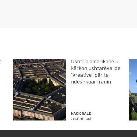
,
Ushtria amerikane u
kërkon ushtarëve ide
“kreative” për ta
ndëshkuar Iranin
NACIONALE
2 ORË MË PARË