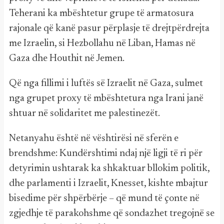
Teherani ka mbështetur grupe të armatosura
rajonale që kanë pasur përplasje të drejtpërdrejta
me Izraelin, si Hezbollahu në Liban, Hamas në
Gaza dhe Houthit në Jemen.
Që nga fillimi i luftës së Izraelit në Gaza, sulmet
nga grupet proxy të mbështetura nga Irani janë
shtuar në solidaritet me palestinezët.
Netanyahu është në vështirësi në sferën e
brendshme: Kundërshtimi ndaj një ligji të ri për
detyrimin ushtarak ka shkaktuar bllokim politik,
dhe parlamenti i Izraelit, Knesset, kishte mbajtur
bisedime për shpërbërje – që mund të çonte në
zgjedhje të parakohshme që sondazhet tregojnë se