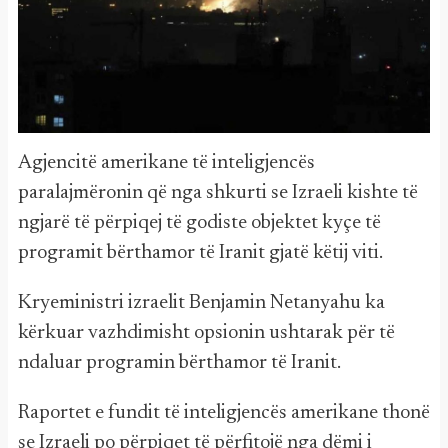
Agjencitë amerikane të inteligjencës
paralajmëronin që nga shkurti se Izraeli kishte të
ngjarë të përpiqej të godiste objektet kyçe të
programit bërthamor të Iranit gjatë këtij viti.
Kryeministri izraelit Benjamin Netanyahu ka
kërkuar vazhdimisht opsionin ushtarak për të
ndaluar programin bërthamor të Iranit.
Raportet e fundit të inteligjencës amerikane thonë
se Izraeli po përpiqet të përfitojë nga dëmi i