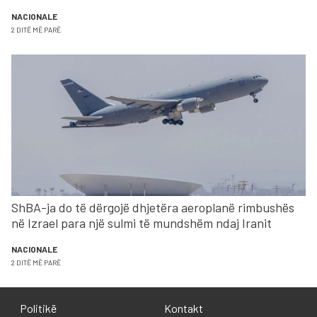
NACIONALE
2 DITË MË PARË
ShBA-ja do të dërgojë dhjetëra aeroplanë rimbushës
në Izrael para një sulmi të mundshëm ndaj Iranit
NACIONALE
2 DITË MË PARË
Politikë
Kontakt