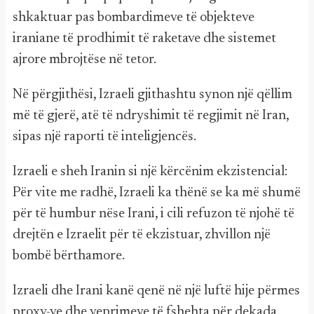
shkaktuar pas bombardimeve të objekteve
iraniane të prodhimit të raketave dhe sistemet
ajrore mbrojtëse në tetor.
Në përgjithësi, Izraeli gjithashtu synon një qëllim
më të gjerë, atë të ndryshimit të regjimit në Iran,
sipas një raporti të inteligjencës.
Izraeli e sheh Iranin si një kërcënim ekzistencial:
Për vite me radhë, Izraeli ka thënë se ka më shumë
për të humbur nëse Irani, i cili refuzon të njohë të
drejtën e Izraelit për të ekzistuar, zhvillon një
bombë bërthamore.
Izraeli dhe Irani kanë qenë në një luftë hije përmes
proxy-ve dhe veprimeve të fshehta për dekada.