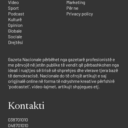
Video
Marketing
Sport
Për ne
Podcast
Privacy policy
Kulturë
Opinion
Globale
Sociale
Drejtësi
Gazeta Nacionale përbëhet nga gazetarë profesionistë e
me përvojë në jetën publike të vendit që përbashkohen nga
ideali i ruajtjes së lirisë së shprehjes dhe vlerave tjera bazë
të demokracisë. Nacionale do të ofrojë artikujt e saj
origjinalë online në forma të ndryshme kreative përfshirë
'podcastet', video-lajmet, artikujt shpjegues etj.
Kontakti
038701010
048701010