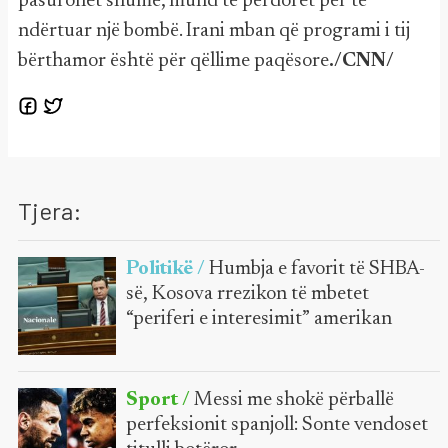
pasurohet shumë, mund të përdoret për të
ndërtuar një bombë. Irani mban që programi i tij
bërthamor është për qëllime paqësore
./CNN/
Tjera:
Politikë /
Humbja e favorit të SHBA-
së, Kosova rrezikon të mbetet
“periferi e interesimit” amerikan
Sport /
Messi me shokë përballë
perfeksionit spanjoll: Sonte vendoset