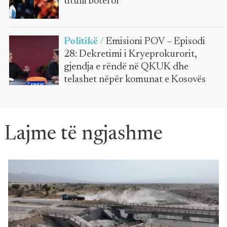
titulli botëror
Politikë /
Emisioni POV – Episodi
28: Dekretimi i Kryeprokurorit,
gjendja e rëndë në QKUK dhe
telashet nëpër komunat e Kosovës
Lajme të ngjashme