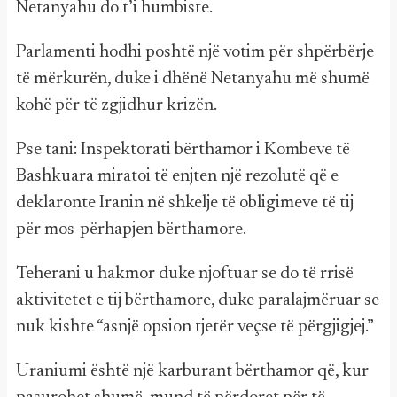
Netanyahu do t’i humbiste.
Parlamenti hodhi poshtë një votim për shpërbërje
të mërkurën, duke i dhënë Netanyahu më shumë
kohë për të zgjidhur krizën.
Pse tani: Inspektorati bërthamor i Kombeve të
Bashkuara miratoi të enjten një rezolutë që e
deklaronte Iranin në shkelje të obligimeve të tij
për mos-përhapjen bërthamore.
Teherani u hakmor duke njoftuar se do të rrisë
aktivitetet e tij bërthamore, duke paralajmëruar se
nuk kishte “asnjë opsion tjetër veçse të përgjigjej.”
Uraniumi është një karburant bërthamor që, kur