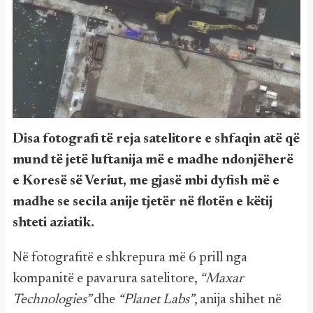
Disa fotografi të reja satelitore e shfaqin atë që
mund të jetë luftanija më e madhe ndonjëherë
e Koresë së Veriut, me gjasë mbi dyfish më e
madhe se secila anije tjetër në flotën e këtij
shteti aziatik.
Në fotografitë e shkrepura më 6 prill nga
kompanitë e pavarura satelitore,
“Maxar
Technologies”
dhe
“Planet Labs”
, anija shihet në