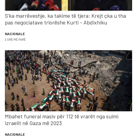
S’ka marrëveshje, ka takime të tjera: Krejt çka u tha
pas negociatave triorëshe Kurti - Abdixhiku
NACIONALE
2 ORË MË PARË
Mbahet funeral masiv për 112 të vrarët nga sulmi
izraelit në Gaza më 2023
NACIONALE