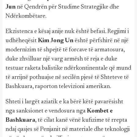
Jun
në Qendrën për Studime Strategjike dhe
Ndërkombëtare.
Ekzistenca e kësaj anije nuk është befasi. Regjimi i
udhëheqësit
Kim Jong Un
është përfshirë në një
modernizim të shpejtë të forcave të armatosura,
duke zhvilluar një varg armësh të reja e duke
testuar raketa balistike ndërkontinentale që mund
të arrijnë pothuajse në secilën pjesë të Shteteve të
Bashkuara, raporton televizioni amerikan.
Shteti i largët aziatik e ka bërë këtë pavarësisht
nga sanksionet e vendosura nga
Kombet e
Bashkuara
, të cilat kanë vënë kufizime të rrepta
ndaj qasjes së Penjanit në materiale dhe teknologji