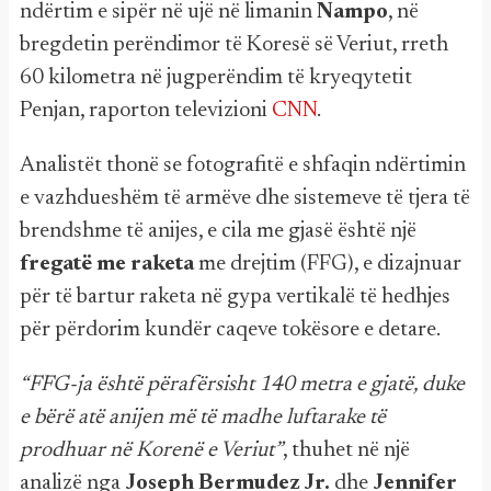
ndërtim e sipër në ujë në limanin
Nampo
, në
bregdetin perëndimor të Koresë së Veriut, rreth
60 kilometra në jugperëndim të kryeqytetit
Penjan, raporton televizioni
CNN
.
Analistët thonë se fotografitë e shfaqin ndërtimin
e vazhdueshëm të armëve dhe sistemeve të tjera të
brendshme të anijes, e cila me gjasë është një
fregatë me raketa
me drejtim (FFG), e dizajnuar
për të bartur raketa në gypa vertikalë të hedhjes
për përdorim kundër caqeve tokësore e detare.
“FFG-ja është përafërsisht 140 metra e gjatë, duke
e bërë atë anijen më të madhe luftarake të
prodhuar në Korenë e Veriut”
, thuhet në një
analizë nga
Joseph Bermudez Jr.
dhe
Jennifer