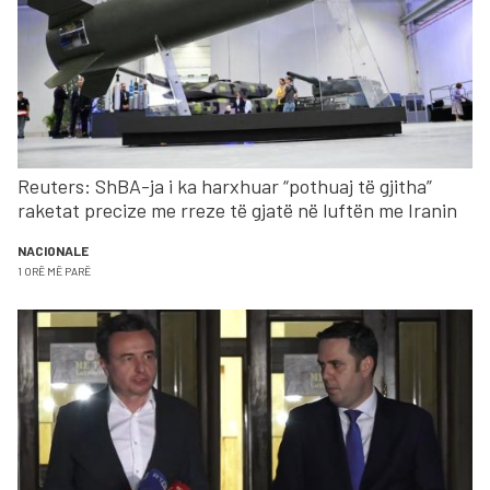
Reuters: ShBA-ja i ka harxhuar “pothuaj të gjitha”
raketat precize me rreze të gjatë në luftën me Iranin
NACIONALE
1 ORË MË PARË