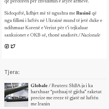
që përdoren për zhvillimin e atyre armëve.
Sidoqoftë, lidhjet më të ngushta me
Rusinë
që
nga fillimi i luftës në Ukrainë mund të jetë duke e
ndihmuar Korenë e Veriut për t’i tejkaluar
sanksionet e OKB-së, thonë analistët./
Nacionale
Tjera:
Globale /
Reuters: ShBA-ja i ka
harxhuar “pothuaj të gjitha” raketat
precize me rreze të gjatë në luftën
me Iranin