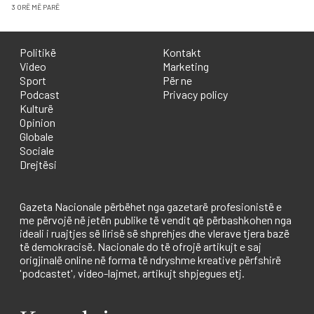
3 ORË MË PARË
Politikë
Kontakt
Video
Marketing
Sport
Për ne
Podcast
Privacy policy
Kulturë
Opinion
Globale
Sociale
Drejtësi
Gazeta Nacionale përbëhet nga gazetarë profesionistë e
me përvojë në jetën publike të vendit që përbashkohen nga
ideali i ruajtjes së lirisë së shprehjes dhe vlerave tjera bazë
të demokracisë. Nacionale do të ofrojë artikujt e saj
origjinalë online në forma të ndryshme kreative përfshirë
'podcastet', video-lajmet, artikujt shpjegues etj.