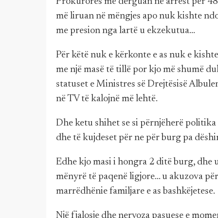
Prokurores më derguan në arrest për 48 o
më liruan në mëngjes apo nuk kishte ndod
me presion nga lartë u ekzekutua...
Për këtë nuk e kërkonte e as nuk e kisht
me një masë të tillë por kjo më shumë duk
statuset e Ministres së Drejtësisë Albule
në TV të kalojnë më lehtë.
Dhe ketu shihet se si përnjëherë politika
dhe të kujdeset për ne për burg pa dëshi
Edhe kjo masi i hongra 2 ditë burg, dhe 
mënyrë të paqenë ligjore... u akuzova pë
marrëdhënie familjare e as bashkëjetese.
Një fjalosje dhe nervoza pasuese e moment