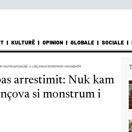
ST
KULTURË
OPINION
GLOBALE
SOCIALE
T
KAM USHTRUAR DHUNË, U LINÇOVA SI MONSTRUM I DHUNSHËM
pas arrestimit: Nuk kam
inçova si monstrum i