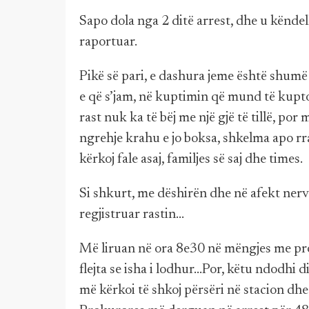
Sapo dola nga 2 ditë arrest, dhe u kënde
raportuar.
Pikë së pari, e dashura jeme është shumë
e që s’jam, në kuptimin që mund të kupto
rast nuk ka të bëj me një gjë të tillë, por
ngrehje krahu e jo boksa, shkelma apo rrahj
kërkoj fale asaj, familjes së saj dhe times.
Si shkurt, me dëshirën dhe në afekt nerv
regjistruar rastin...
Më liruan në ora 8e30 në mëngjes me pro
flejta se isha i lodhur...Por, këtu ndodhi d
më kërkoi të shkoj përsëri në stacion dh