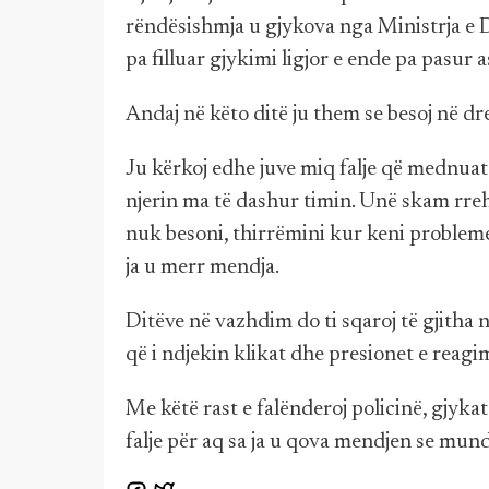
rëndësishmja u gjykova nga Ministrja e 
pa filluar gjykimi ligjor e ende pa pasur
Andaj në këto ditë ju them se besoj në dre
Ju kërkoj edhe juve miq falje që mednuat 
njerin ma të dashur timin. Unë skam rreh a
nuk besoni, thirrëmini kur keni probleme
ja u merr mendja.
Ditëve në vazhdim do ti sqaroj të gjitha në
që i ndjekin klikat dhe presionet e reagi
Me këtë rast e falënderoj policinë, gjyka
falje për aq sa ja u qova mendjen se mund 