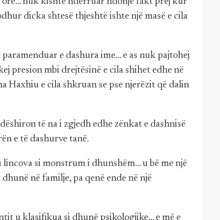
rë... nuk kishte ndërruar ndonjë fakt prej kur
hur dicka shtesë thjeshtë ishte një masë e cila
e paramenduar e dashura ime... e as nuk pajtohej
ej presion mbi drejtësinë e cila shihet edhe në
na Haxhiu e cila shkruan se pse njerëzit që dalin
 dëshiron të na i zgjedh edhe zënkat e dashnisë
rën e të dashurve tanë.
u lincova si monstrum i dhunshëm... u bë me një
r dhunë në familje, pa qenë ende në një
it u klasifikua si dhunë psikologjike... e më e