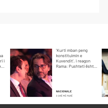
'Kurti mban peng
ua
konstituimin e
i i
Kuvendit', i reagon
ent
Rama: Pushteti është i
përkohshëm, Kosova
është e përhershme
NACIONALE
3 ORË MË PARË