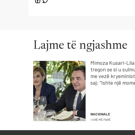
Lajme të ngjashme
Mimoza Kusari-Lila
tregon se si u sulm
me vezë kryeministr
saj: “Ishte një mom
surreal”
NACIONALE
1 ORË MË PARË