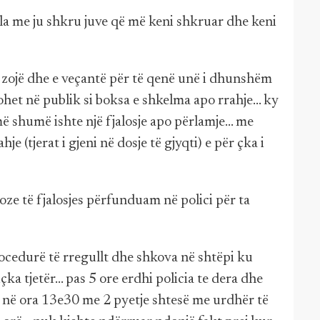
lla me ju shkru juve që më keni shkruar dhe keni
 zojë dhe e veçantë për të qenë unë i dhunshëm
het në publik si boksa e shkelma apo rrahje... ky
 më shumë ishte një fjalosje apo përlamje... me
e (tjerat i gjeni në dosje të gjyqti) e për çka i
oze të fjalosjes përfunduam në polici për ta
cedurë të rregullt dhe shkova në shtëpi ku
içka tjetër... pas 5 ore erdhi policia te dera dhe
e në ora 13e30 me 2 pyetje shtesë me urdhër të