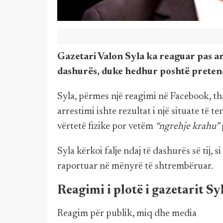
Gazetari Valon Syla ka reaguar pas arr
dashurës, duke hedhur poshtë pretend
Syla, përmes një reagimi në Facebook, th
arrestimi ishte rezultat i një situate të 
vërtetë fizike por vetëm
“ngrehje krahu”
Syla kërkoi falje ndaj të dashurës së tij, 
raportuar në mënyrë të shtrembëruar.
Reagimi i plotë i gazetarit Sy
Reagim për publik, miq dhe media