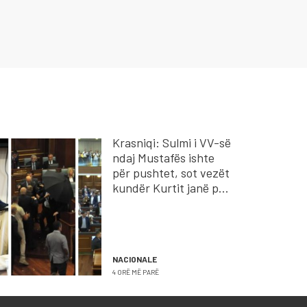
Krasniqi: Sulmi i VV-së
ndaj Mustafës ishte
për pushtet, sot vezët
kundër Kurtit janë për
ta ruajtur shtetin
NACIONALE
4 ORË MË PARË