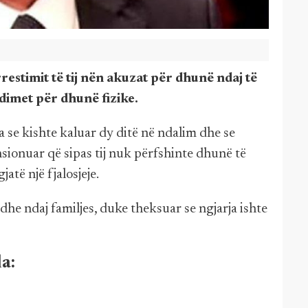
estimit të tij nën akuzat për dhunë ndaj të
imet për dhunë fizike.
a se kishte kaluar dy ditë në ndalim dhe se
tensionuar që sipas tij nuk përfshinte dhunë të
gjatë një fjalosjeje.
si dhe ndaj familjes, duke theksuar se ngjarja ishte
la: