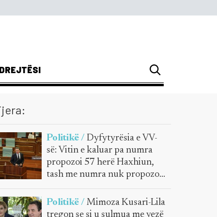
DREJTËSI
jera:
Politikë /
Dyfytyrësia e VV-
së: Vitin e kaluar pa numra
propozoi 57 herë Haxhiun,
tash me numra nuk propozon
emër dhe mban peng
Kuvendin
Politikë /
Mimoza Kusari-Lila
tregon se si u sulmua me vezë