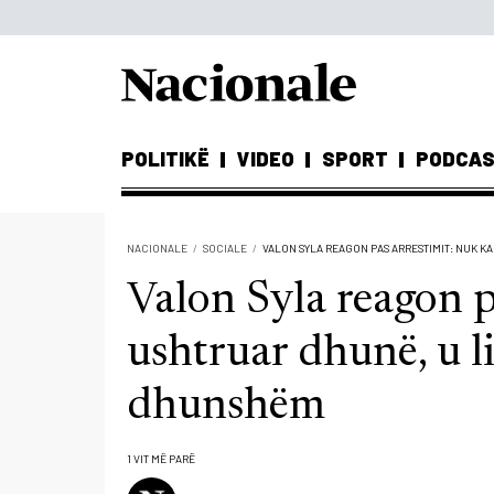
POLITIKË
VIDEO
SPORT
PODCA
NACIONALE
SOCIALE
VALON SYLA REAGON PAS ARRESTIMIT: NUK 
Valon Syla reagon 
ushtruar dhunë, u l
dhunshëm
1 VIT MË PARË