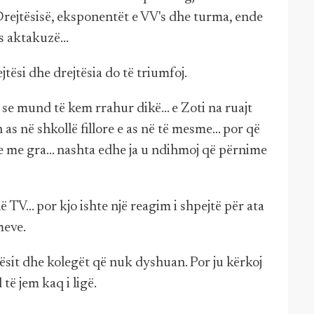
Drejtësisë, eksponentët e VV's dhe turma, ende
 as aktakuzë…
jtësi dhe drejtësia do të triumfoj.
se mund të kem rrahur dikë... e Zoti na ruajt
s në shkollë fillore e as në të mesme... por që
 me gra... nashta edhe ja u ndihmoj që përnime
 TV... por kjo ishte një reagim i shpejtë për ata
meve.
tësit dhe kolegët që nuk dyshuan. Por ju kërkoj
të jem kaq i ligë.