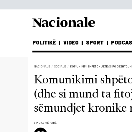
POLITIKË
VIDEO
SPORT
PODCA
NACIONALE
SOCIALE
KOMUNIKIMI SHPËTON JETË: SI PO DËSHTOJM
Komunikimi shpëton
(dhe si mund ta fit
sëmundjet kronike 
3 MUAJ MË PARË