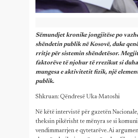
Sëmundjet kronike jongjitëse po vazhd
shëndetin publik në Kosovë, duke qenë
rritje për sistemin shëndetësor. Megji
faktorëve të njohur të rrezikut si duh
mungesa e aktivitetit fizik, një eleme
publik.
Shkruan: Qëndresë Uka-Matoshi
Në këtë intervistë për gazetën Nacionale, 
theksin pikërisht te mënyra se si komuni
vendimmarrjen e qytetarëve. Ai argumen