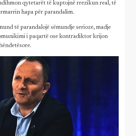
ndihmon qytetarët të kuptojnë rrezikun real, të
ërmarrin hapa për parandalim.
mund të parandalojë sëmundje serioze, madje
komunikimi i paqartë ose kontradiktor krijon
shëndetësore.