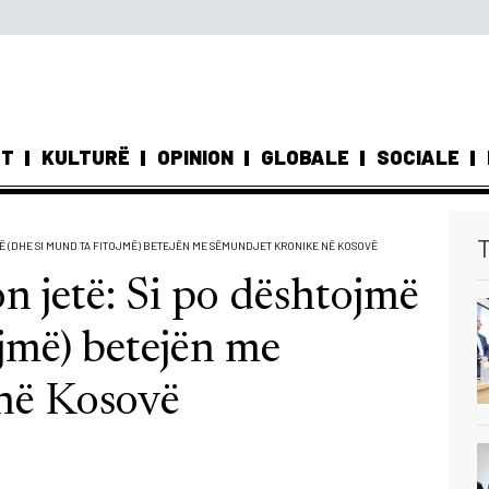
ST
KULTURË
OPINION
GLOBALE
SOCIALE
T
Ë (DHE SI MUND TA FITOJMË) BETEJËN ME SËMUNDJET KRONIKE NË KOSOVË
 jetë: Si po dështojmë
ojmë) betejën me
në Kosovë