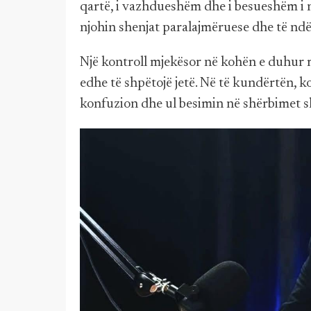
qartë, i vazhdueshëm dhe i besueshëm i 
njohin shenjat paralajmëruese dhe të nd
Një kontroll mjekësor në kohën e duhur 
edhe të shpëtojë jetë. Në të kundërtën, 
konfuzion dhe ul besimin në shërbimet 