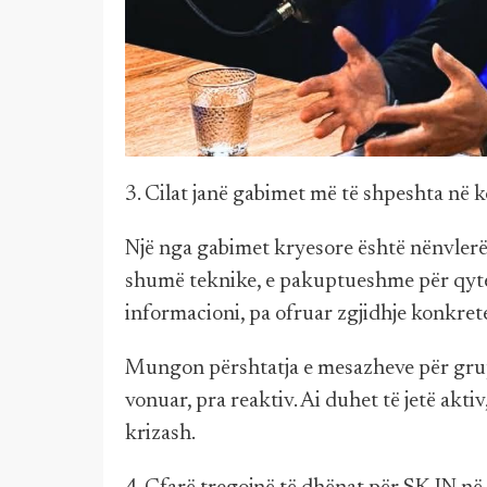
3. Cilat janë gabimet më të shpeshta në
Një nga gabimet kryesore është nënvlerë
shumë teknike, e pakuptueshme për qytet
informacioni, pa ofruar zgjidhje konkr
Mungon përshtatja e mesazheve për gru
vonuar, pra reaktiv. Ai duhet të jetë ak
krizash.