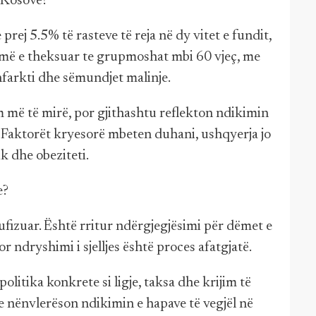
 Kosovë?
prej 5.5% të rasteve të reja në dy vitet e fundit,
ë më e theksuar te grupmoshat mbi 60 vjeç, me
infarkti dhe sëmundjet malinje.
 më të mirë, por gjithashtu reflekton ndikimin
së. Faktorët kryesorë mbeten duhani, ushqyerja jo
k dhe obeziteti.
e?
kufizuar. Është rritur ndërgjegjësimi për dëmet e
or ndryshimi i sjelljes është proces afatgjatë.
itika konkrete si ligje, taksa dhe krijim të
 nënvlerëson ndikimin e hapave të vegjël në