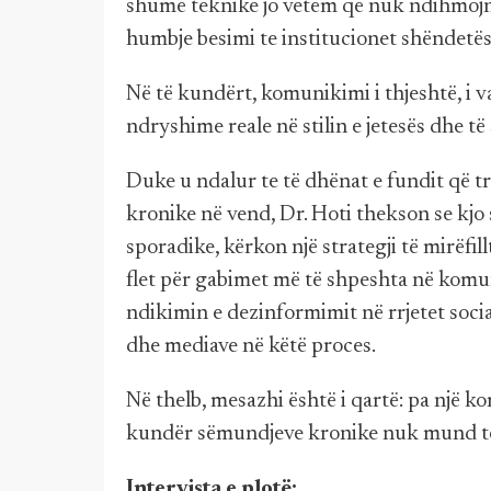
shumë teknike jo vetëm që nuk ndihmojnë
humbje besimi te institucionet shëndetës
Në të kundërt, komunikimi i thjeshtë, 
ndryshime reale në stilin e jetesës dhe të 
Duke u ndalur te të dhënat e fundit që tr
kronike në vend, Dr. Hoti thekson se kjo
sporadike, kërkon një strategji të mirëfi
flet për gabimet më të shpeshta në komun
ndikimin e dezinformimit në rrjetet socia
dhe mediave në këtë proces.
Në thelb, mesazhi është i qartë: pa një 
kundër sëmundjeve kronike nuk mund të 
Intervista e plotë: