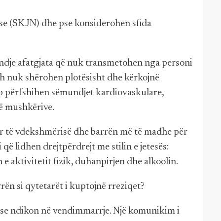
ëse (SKJN) dhe pse konsiderohen sfida
ndje afatgjata që nuk transmetohen nga personi
sh nuk shërohen plotësisht dhe kërkojnë
 përfshihen sëmundjet kardiovaskulare,
të mushkërive.
r të vdekshmërisë dhe barrën më të madhe për
 që lidhen drejtpërdrejt me stilin e jetesës:
 aktivitetit fizik, duhanpirjen dhe alkoolin.
ën si qytetarët i kuptojnë rreziqet?
se ndikon në vendimmarrje. Një komunikim i