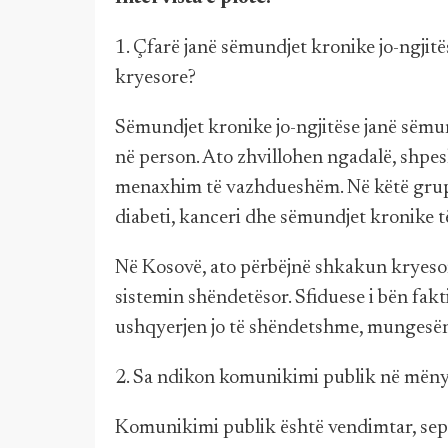
1. Çfarë janë sëmundjet kronike jo-ngjit
kryesore?
Sëmundjet kronike jo-ngjitëse janë sëmu
në person. Ato zhvillohen ngadalë, shpe
menaxhim të vazhdueshëm. Në këtë grup
diabeti, kanceri dhe sëmundjet kronike 
Në Kosovë, ato përbëjnë shkakun kryeso
sistemin shëndetësor. Sfiduese i bën fakti
ushqyerjen jo të shëndetshme, mungesën e
2. Sa ndikon komunikimi publik në mënyr
Komunikimi publik është vendimtar, sep