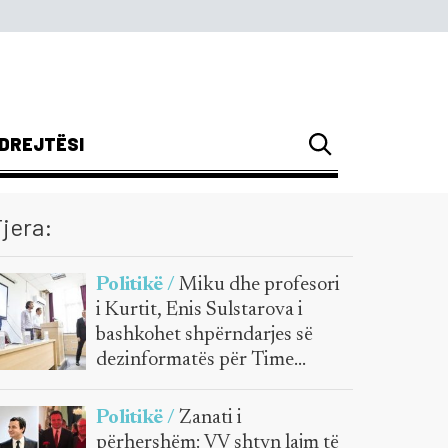
DREJTËSI
jera:
Politikë /
Miku dhe profesori
i Kurtit, Enis Sulstarova i
bashkohet shpërndarjes së
dezinformatës për Time
Kadrijajn
Politikë /
Zanati i
përhershëm: VV shtyn lajm të