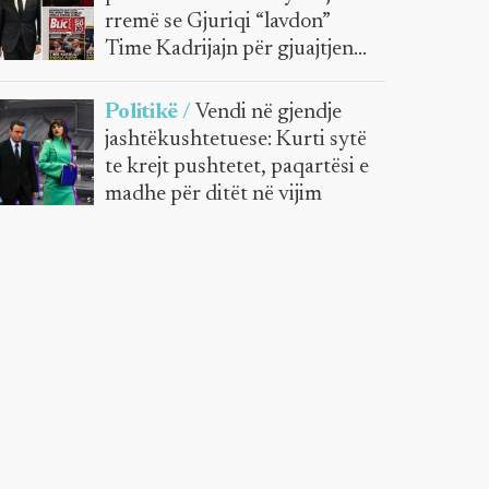
rremë se Gjuriqi “lavdon”
Time Kadrijajn për gjuajtjen
me vezë
Politikë /
Vendi në gjendje
jashtëkushtetuese: Kurti sytë
te krejt pushtetet, paqartësi e
madhe për ditët në vijim