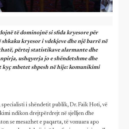
ojnë të dominojnë si sfida kryesore për
 shkaku kryesor i vdekjeve dhe një barrë në
thatë, përtej statistikave alarmante dhe
anpirja, ushqyerja jo e shëndetshme dhe
nt kyç mbetet shpesh në hije: komunikimi
specialisti i shëndetit publik, Dr. Faik Hoti, vë
kimi ndikon drejtpërdrejt në sjelljen dhe
ton se mesazhet e paqarta, të vonuara apo