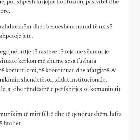
, por shpesh krijojnë konfuzion, pasivitet dhe
ore.
i vazhdueshëm dhe i besueshëm mund të nxisë
shpëtojë jetë.
egojnë rritje të rasteve të reja me sëmundje
 situatë kërkon më shumë sesa fushata
lltë komunikimi, të koordinuar dhe afatgjatë. Ai
ikimin shëndetësor, sfidat institucionale,
le, si dhe rëndësinë e përfshirjes së komunitetit
komunikim të mirëfilltë dhe të qëndrueshëm, lufta
fitohet.