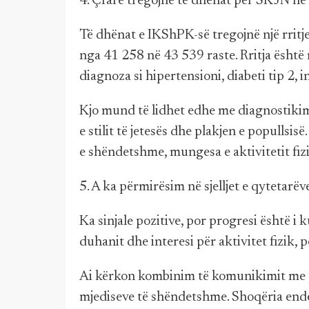
4. Çfarë tregojnë të dhënat për SKJN në
Të dhënat e IKShPK-së tregojnë një rritje 
nga 41 258 në 43 539 raste. Rritja ësht
diagnoza si hipertensioni, diabeti tip 2, 
Kjo mund të lidhet edhe me diagnostikim
e stilit të jetesës dhe plakjen e popullsi
e shëndetshme, mungesa e aktivitetit fizi
5. A ka përmirësim në sjelljet e qytetarëv
Ka sinjale pozitive, por progresi është i 
duhanit dhe interesi për aktivitet fizik, p
Ai kërkon kombinim të komunikimit me pol
mjediseve të shëndetshme. Shoqëria ende