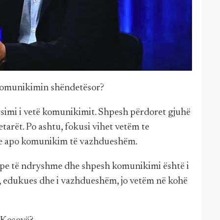
 komunikimin shëndetësor?
simi i vetë komunikimit. Shpesh përdoret gjuhë
arët. Po ashtu, fokusi vihet vetëm te
ete apo komunikim të vazhdueshëm.
pe të ndryshme dhe shpesh komunikimi është i
tiv, edukues dhe i vazhdueshëm, jo vetëm në kohë