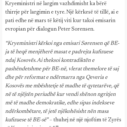
Kryeministri në largim vazhdimisht ka bërë
thirrje për largimin e tyre. Një kërkesë të tillë, ai e
pati edhe në mars të këtij viti kur takoi emisarin
evropian për dialogun Peter Sorensen.
“Kryeministri kërkoi nga emisari Sørensen që BE-
ja të heqë menjëherë masat e padrejta kufizuese
ndaj Kosovës. Ai theksoi kontradiktën e
pashëndetshme për BE-në, vlerat themelore të saj
dhe për reformat e ndërmarra nga Qeveria e
Kosovës me mbështetje të madhe të qytetarëve, që
në të njëjtën periudhë kur vendi shënon ngritjen
më të madhe demokratike, edhe sipas indekseve
ndërkombëtare, të jetë njëkohësisht nën masa
kufizuese të BE-së”
– thuhej në një njoftim të Zyrës