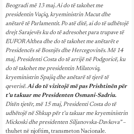
Beogradi më 13 maj. Ai do të takohet me
presidentin Vuçiq, kryeministrin Macut dhe
anëtarë të Parlamentit. Po atë ditë, ai do të udhëtojë
drejt Sarajevës ku do të adresohet para trupave të
EUFOR Althea dhe do të takohet me anëtarët e
Presidencës së Bosnjës dhe Hercegovinës. Më 14
maj, Presidenti Costa do të arrijë në Podgoricë, ku
do të takohet me presidentin Milatoviq,
kryeministrin Spajiq dhe anëtarë të tjerë të
qeverisë.
Ai do të vizitojë më pas Prishtinën për
t’u takuar me Presidenten Osmani-Sadriu.
Ditën tjetër, më 15 maj, Presidenti Costa do të
udhëtojë në Shkup për t’u takuar me kryeministrin
Mickoski dhe presidenten Siljanovska-Davkova” –
thuhet në njoftim, transmeton Nacionale.