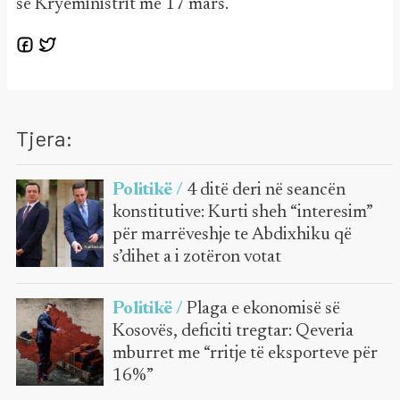
së Kryeministrit më 17 mars.
Tjera:
Politikë /
4 ditë deri në seancën
konstitutive: Kurti sheh “interesim”
për marrëveshje te Abdixhiku që
s’dihet a i zotëron votat
Politikë /
Plaga e ekonomisë së
Kosovës, deficiti tregtar: Qeveria
mburret me “rritje të eksporteve për
16%”