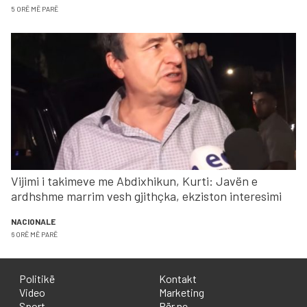
5 ORË MË PARË
Vijimi i takimeve me Abdixhikun, Kurti: Javën e
ardhshme marrim vesh gjithçka, ekziston interesimi
NACIONALE
6 ORË MË PARË
Politikë
Kontakt
Video
Marketing
Sport
Për ne