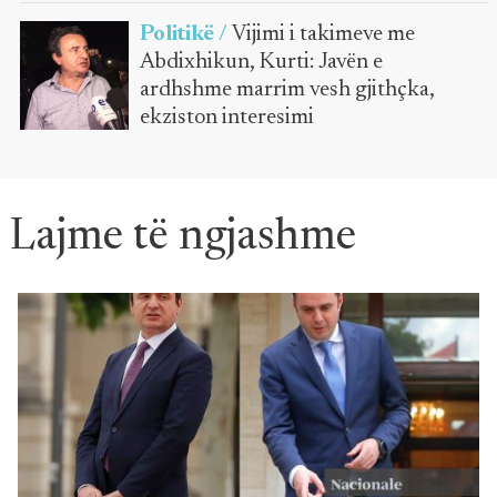
Politikë /
Vijimi i takimeve me
Abdixhikun, Kurti: Javën e
ardhshme marrim vesh gjithçka,
ekziston interesimi
Lajme të ngjashme