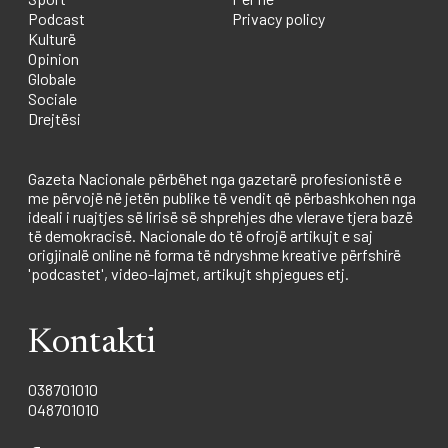
Podcast
Privacy policy
Kulturë
Opinion
Globale
Sociale
Drejtësi
Gazeta Nacionale përbëhet nga gazetarë profesionistë e
me përvojë në jetën publike të vendit që përbashkohen nga
ideali i ruajtjes së lirisë së shprehjes dhe vlerave tjera bazë
të demokracisë. Nacionale do të ofrojë artikujt e saj
origjinalë online në forma të ndryshme kreative përfshirë
'podcastet', video-lajmet, artikujt shpjegues etj.
Kontakti
038701010
048701010