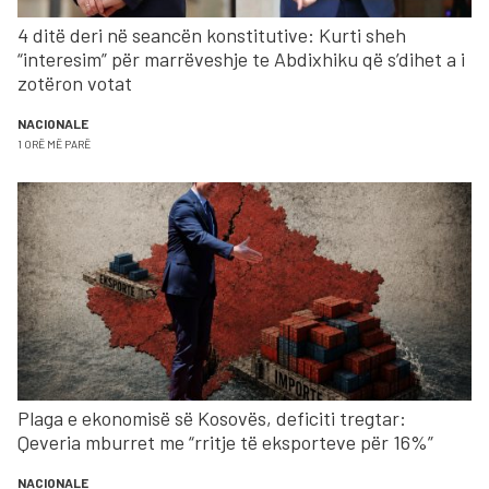
4 ditë deri në seancën konstitutive: Kurti sheh
“interesim” për marrëveshje te Abdixhiku që s’dihet a i
zotëron votat
NACIONALE
1 ORË MË PARË
Plaga e ekonomisë së Kosovës, deficiti tregtar:
Qeveria mburret me “rritje të eksporteve për 16%”
NACIONALE