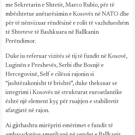
me Sekretarin e Shtetit, Marco Rubio, për të
mbështetur anëtarësimin e Kosovës në NATO dhe
për të nënvizuar rëndësinë e rolit të vazhdueshëm
të Shteteve të Bashkuara në Ballkanin
Perëndimor.
Duke iu referuar vizitës së tij të fundit në Kosovë,
Luginën e Preshevës, Serbi dhe Bosnjë e
Hercegovinë, Self e cilësoi rajonin si
“jashtëzakonisht të brishtë”, duke theksuar se
integrimi i Kosovës në strukturat euroatlantike
është një element kyç për ruajtjen e stabilitetit
afatgjatë në rajon.
Ai gjithashtu mirëpriti emërimet e fundit të
ambasadorëve amerikanë në vendet e Ballkanit