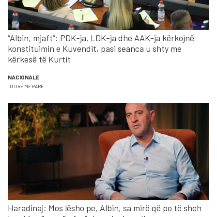
“Albin, mjaft”: PDK-ja, LDK-ja dhe AAK-ja kërkojnë
konstituimin e Kuvendit, pasi seanca u shty me
kërkesë të Kurtit
NACIONALE
10 ORË MË PARË
Haradinaj: Mos lësho pe, Albin, sa mirë që po të sheh