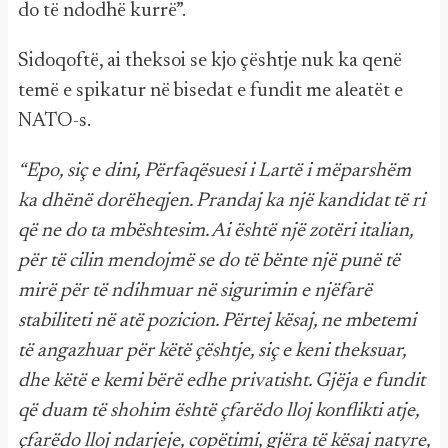
do të ndodhë kurrë”.
Sidoqoftë, ai theksoi se kjo çështje nuk ka qenë
temë e spikatur në bisedat e fundit me aleatët e
NATO-s.
“Epo, siç e dini, Përfaqësuesi i Lartë i mëparshëm
ka dhënë dorëheqjen. Prandaj ka një kandidat të ri
që ne do ta mbështesim. Ai është një zotëri italian,
për të cilin mendojmë se do të bënte një punë të
mirë për të ndihmuar në sigurimin e njëfarë
stabiliteti në atë pozicion. Përtej kësaj, ne mbetemi
të angazhuar për këtë çështje, siç e keni theksuar,
dhe këtë e kemi bërë edhe privatisht. Gjëja e fundit
që duam të shohim është çfarëdo lloj konflikti atje,
çfarëdo lloj ndarjeje, copëtimi, gjëra të kësaj natyre,