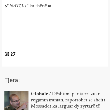
të NATO-s”,
ka thënë ai.
Tjera:
Globale /
Dështimi për ta rrëzuar
regjimin iranian, raportohet se shefi i
Mossad-it ka larguar dy zyrtarë të