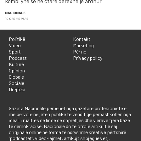
kombi ynë se në çfarë derexhe je ardhur
NACIONALE
10 ORË MË PARË
Politikë
Kontakt
Video
Marketing
Sport
Për ne
Podcast
Privacy policy
Kulturë
Opinion
Globale
Sociale
Drejtësi
Gazeta Nacionale përbëhet nga gazetarë profesionistë e
me përvojë në jetën publike të vendit që përbashkohen nga
ideali i ruajtjes së lirisë së shprehjes dhe vlerave tjera bazë
të demokracisë. Nacionale do të ofrojë artikujt e saj
origjinalë online në forma të ndryshme kreative përfshirë
'podcastet', video-lajmet, artikujt shpjegues etj.