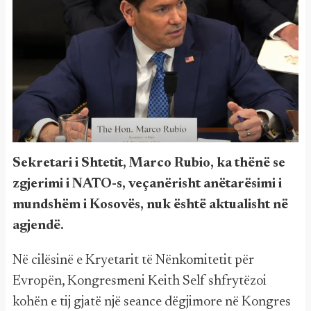
Sekretari i Shtetit, Marco Rubio, ka thënë se
zgjerimi i NATO-s, veçanërisht anëtarësimi i
mundshëm i Kosovës, nuk është aktualisht në
agjendë.
Në cilësinë e Kryetarit të Nënkomitetit për
Evropën, Kongresmeni Keith Self shfrytëzoi
kohën e tij gjatë një seance dëgjimore në Kongres