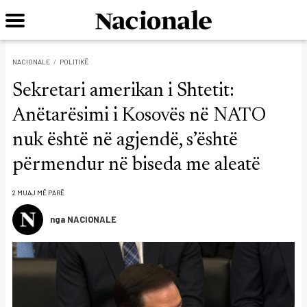
NACIONALE
POLITIKË
Sekretari amerikan i Shtetit:
Anëtarësimi i Kosovës në NATO
nuk është në agjendë, s’është
përmendur në biseda me aleatë
2 MUAJ MË PARË
nga NACIONALE