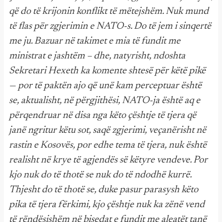
që do të krijonin konflikt të mëtejshëm. Nuk mund
të flas për zgjerimin e NATO-s. Do të jem i sinqertë
me ju. Bazuar në takimet e mia të fundit me
ministrat e jashtëm – dhe, natyrisht, ndoshta
Sekretari Hexeth ka komente shtesë për këtë pikë
— por të paktën ajo që unë kam perceptuar është
se, aktualisht, në përgjithësi, NATO-ja është aq e
përqendruar në disa nga këto çështje të tjera që
janë ngritur këtu sot, saqë zgjerimi, veçanërisht në
rastin e Kosovës, por edhe tema të tjera, nuk është
realisht në krye të agjendës së këtyre vendeve. Por
kjo nuk do të thotë se nuk do të ndodhë kurrë.
Thjesht do të thotë se, duke pasur parasysh këto
pika të tjera fërkimi, kjo çështje nuk ka zënë vend
të rëndësishëm në bisedat e fundit me aleatët tanë