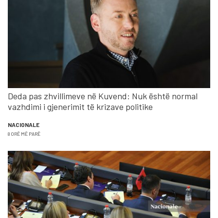
Deda pas zhvillimeve në Kuvend: Nuk është normal
vazhdimi i gjenerimit të krizave politike
NACIONALE
8 ORË MË PARË