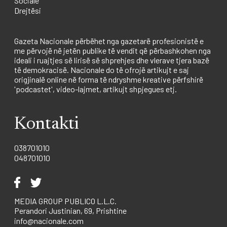
Sociale
Drejtësi
Gazeta Nacionale përbëhet nga gazetarë profesionistë e
me përvojë në jetën publike të vendit që përbashkohen nga
ideali i ruajtjes së lirisë së shprehjes dhe vlerave tjera bazë
të demokracisë. Nacionale do të ofrojë artikujt e saj
origjinalë online në forma të ndryshme kreative përfshirë
'podcastet', video-lajmet, artikujt shpjegues etj.
Kontakti
038701010
048701010
MEDIA GROUP PUBLICO L.L.C.
Perandori Justinian, 69, Prishtine
info@nacionale.com