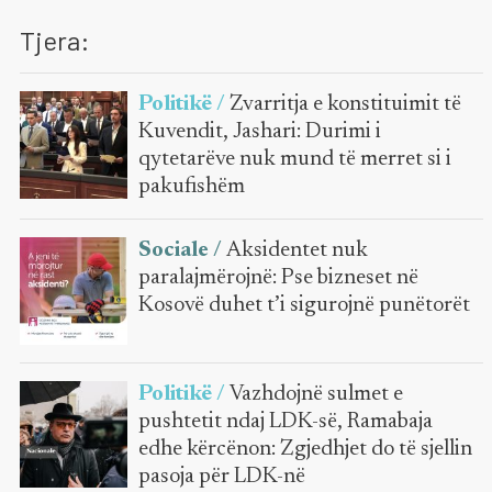
Tjera:
Politikë /
Zvarritja e konstituimit të
Kuvendit, Jashari: Durimi i
qytetarëve nuk mund të merret si i
pakufishëm
Sociale /
Aksidentet nuk
paralajmërojnë: Pse bizneset në
Kosovë duhet t’i sigurojnë punëtorët
Politikë /
Vazhdojnë sulmet e
pushtetit ndaj LDK-së, Ramabaja
edhe kërcënon: Zgjedhjet do të sjellin
pasoja për LDK-në