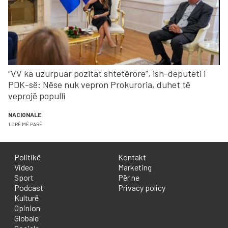
“VV ka uzurpuar pozitat shtetërore”, ish-deputeti i
PDK-së: Nëse nuk vepron Prokuroria, duhet të
veprojë populli
NACIONALE
1 ORË MË PARË
Politikë
Kontakt
Video
Marketing
Sport
Për ne
Podcast
Privacy policy
Kulturë
Opinion
Globale