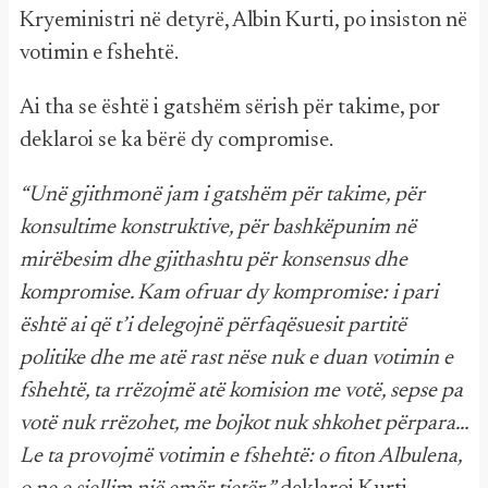
Kryeministri në detyrë, Albin Kurti, po insiston në
votimin e fshehtë.
Ai tha se është i gatshëm sërish për takime, por
deklaroi se ka bërë dy compromise.
“Unë gjithmonë jam i gatshëm për takime, për
konsultime konstruktive, për bashkëpunim në
mirëbesim dhe gjithashtu për konsensus dhe
kompromise. Kam ofruar dy kompromise: i pari
është ai që t’i delegojnë përfaqësuesit partitë
politike dhe me atë rast nëse nuk e duan votimin e
fshehtë, ta rrëzojmë atë komision me votë, sepse pa
votë nuk rrëzohet, me bojkot nuk shkohet përpara…
Le ta provojmë votimin e fshehtë: o fiton Albulena,