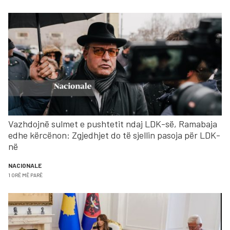
Vazhdojnë sulmet e pushtetit ndaj LDK-së, Ramabaja
edhe kërcënon: Zgjedhjet do të sjellin pasoja për LDK-
në
NACIONALE
1 ORË MË PARË