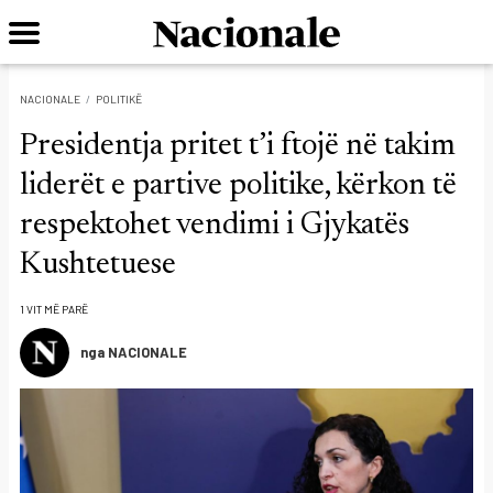
NACIONALE
POLITIKË
Presidentja pritet t’i ftojë në takim
liderët e partive politike, kërkon të
respektohet vendimi i Gjykatës
Kushtetuese
1 VIT MË PARË
nga NACIONALE