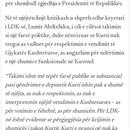
për shembull zgjedhja e Presidentit të Republikës.
Në të njëjtën linjë kritikash u shpreh edhe kryetari
i LDK-së, Lumir Abdixhiku, i cili e cilësoi takimin
si një farsë politike, duke nënvizuar se Kurti nuk
tregoi as vullnet për respektimin e vendimit të
Gjykatës Kushtetuese, as angazhim për ndërtimin
e një shumice funksionale në Kuvend.
“Takimi ishte më tepër farsë publike se substancial
pasi qëndrimet e deputetit Kurti ishin pak a shumë
të njëjta, as nuk e respektonin, as nuk e
interpretonin njëjtë vendimin e Kushtetueses – as
për votimin e fshehtë, as për shumicën. Për LDK-
në është evidente se përgjegjësia për krijimin e
shumicës i takon Kurtit. Kurti e pranoi që nuk ka