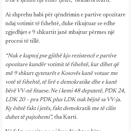
o ne e sjellim një emër tjetër,”
deklaroi Kurti.
Ai shprehu habi për qëndrimin e partive opozitare
ndaj votimit të fshehtë, duke rikujtuar se edhe
zgjedhjet e 9 shkurtit janë mbajtur përmes një
procesi të tillë.
“Nuk e kuptoj pse gjithë kjo rezistencë e partive
opozitare kundër votimit të fshehtë, kur dihet që
më 9 shkurt qytetarët e Kosovës kanë votuar me
votë të fshehtë, të lirë e demokratike dhe e kanë
bërë VV-në fituese. Ne i kemi 48 deputetë, PDK 24,
LDK 20 – pra PDK plus LDK nuk bëjnë sa VV-ja.
Ky është fakt i jetës, fakt demokratik me të cilin
duhet të pajtohemi”,
tha Kurti.