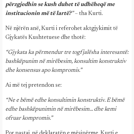
përzgjedhin se kush duhet të udhëheqë me
institucionin më të lartë?
”
– tha Kurti.
Në njërën anë, Kurti i referohet aktgjykimit të
Gjykatës Kushtetuese dhe thotë:
“Gjykata ka përmendur tre togfjalësha interesantë:
bashkëpunim në mirëbesim, konsultim konstruktiv
dhe konsensus apo kompromis.”
Ai më tej pretendon se:
“Ne e bëmë edhe konsultimin konstruktiv. E bëmë
edhe bashkëpunimin në mirëbesim... dhe kemi
ofruar kompromis.”
Por pastaj, në deklaratën e mësipërme, Kurti e