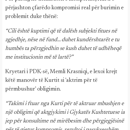
përjashton çfarëdo kompromisi real për burimin e
problemit duke thënë:
“Cili është kuptimi që të dalësh subjekti fitues në
zgjedhje, nëse në fund... duhet kundërshtarët e tu
humbës ta përzgjedhin se kush duhet të udhëheqë
me institucionin më të lartë?”
Kryetari i PDK-së, Memli Krasniqi, e lexoi krejt
këtë manovër të Kurtit si 'aktrim për të
përmbushur' obligimin.
“Takimi i ftuar nga Kurti për të aktruar mbushjen e
një obligimi që aktgjykimi i Gjykatës Kushtetuese ia
jep për konsultime në mirëbesim dhe përgjegjësinë
për të gjetur kompromis, rezultoi i pasuksesshëm