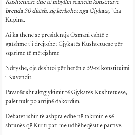
Kushtetuese dhe të mbyllin seancën konstituive
brenda 30 ditësh, siç kërkohet nga Gjykata,”
tha
Kupina.
Ai ka thënë se presidentja Osmani është e
gatshme t’i drejtohet Gjykatës Kushtetuese për
sqarime të mëtejshme.
Ndryshe, dje dështoi për herën e 39-të konstituimi
i Kuvendit.
Pavarësisht aktgjykimit të Gjykatës Kushtetuese,
palët nuk po arrijnë dakordim.
Debatet ishin të ashpra edhe në takimin e së
shtunës që Kurti pati me udhëheqësit e partive.