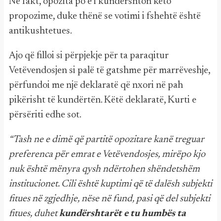
Në fakt, opozita po e i kundërshton këto
propozime, duke thënë se votimi i fshehtë është
antikushtetues.
Ajo që filloi si përpjekje për ta paraqitur
Vetëvendosjen si palë të gatshme për marrëveshje,
përfundoi me një deklaratë që nxori në pah
pikërisht të kundërtën. Këtë deklaratë, Kurti e
përsëriti edhe sot.
“Tash ne e dimë që partitë opozitare kanë treguar
preferenca për emrat e Vetëvendosjes, mirëpo kjo
nuk është mënyra qysh ndërtohen shëndetshëm
institucionet. Cili është kuptimi që të dalësh subjekti
fitues në zgjedhje, nëse në fund, pasi që del subjekti
fitues, duhet
kundërshtarët e tu humbës ta