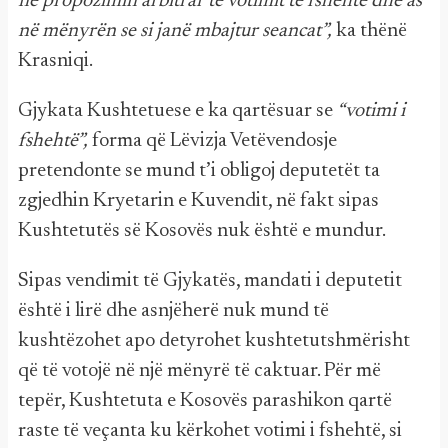
në propozimin arbitrar të votimit të fshehtë dhe as
në mënyrën se si janë mbajtur seancat”,
ka thënë
Krasniqi.
Gjykata Kushtetuese e ka qartësuar se
“votimi i
fshehtë”,
forma që Lëvizja Vetëvendosje
pretendonte se mund t’i obligoj deputetët ta
zgjedhin Kryetarin e Kuvendit, në fakt sipas
Kushtetutës së Kosovës nuk është e mundur.
Sipas vendimit të Gjykatës, mandati i deputetit
është i lirë dhe asnjëherë nuk mund të
kushtëzohet apo detyrohet kushtetutshmërisht
që të votojë në një mënyrë të caktuar. Për më
tepër, Kushtetuta e Kosovës parashikon qartë
raste të veçanta ku kërkohet votimi i fshehtë, si