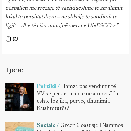
përballen me rreziqe të vazhdueshme të zhvillimit
lokal të përshtatshëm – në shkelje të sundimit të
ligjit – dhe të cilat minojnë vlerat e UNESCO-s.”
Tjera:
Politikë /
Hamza pas vendimit të
VV-së për seancën e nesërme: Cila
është logjika, përveç dhunimi i
Kushtetutës?
Sociale /
Green Coast sjell Nammos