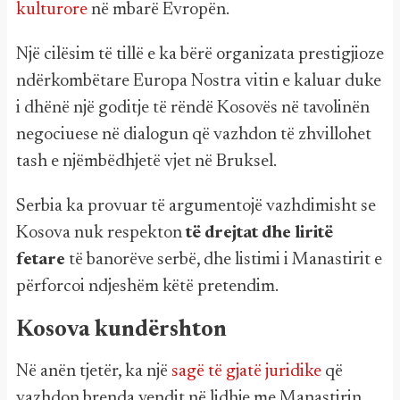
kulturore
në mbarë Evropën.
Një cilësim të tillë e ka bërë organizata prestigjioze
ndërkombëtare Europa Nostra vitin e kaluar duke
i dhënë një goditje të rëndë Kosovës në tavolinën
negociuese në dialogun që vazhdon të zhvillohet
tash e njëmbëdhjetë vjet në Bruksel.
Serbia ka provuar të argumentojë vazhdimisht se
Kosova nuk respekton
të drejtat dhe liritë
fetare
të banorëve serbë, dhe listimi i Manastirit e
përforcoi ndjeshëm këtë pretendim.
Kosova kundërshton
Në anën tjetër, ka një
sagë të gjatë juridike
që
vazhdon brenda vendit në lidhje me Manastirin.