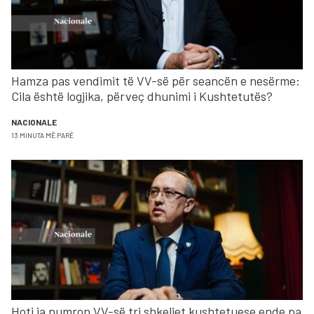
Hamza pas vendimit të VV-së për seancën e nesërme:
Cila është logjika, përveç dhunimi i Kushtetutës?
NACIONALE
13 MINUTA MË PARË
Hoti ia numron VV-së tri shkeljet kushtetuese ende pa