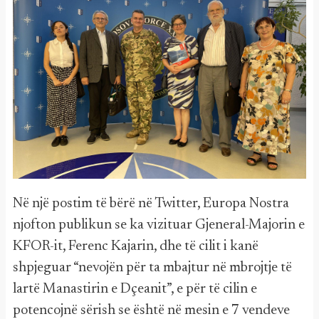
Në një postim të bërë në Twitter, Europa Nostra
njofton publikun se ka vizituar Gjeneral-Majorin e
KFOR-it, Ferenc Kajarin, dhe të cilit i kanë
shpjeguar “nevojën për ta mbajtur në mbrojtje të
lartë Manastirin e Dçeanit”, e për të cilin e
potencojnë sërish se është në mesin e 7 vendeve