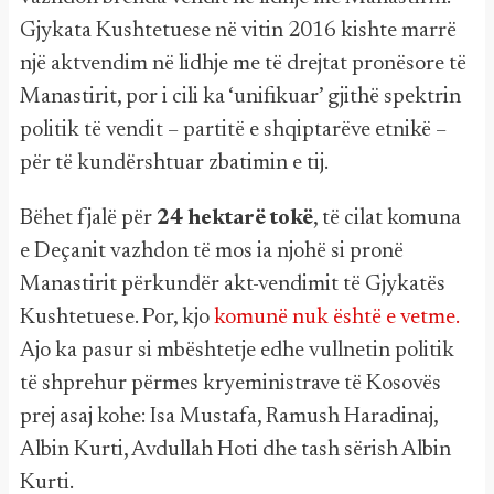
Gjykata Kushtetuese në vitin 2016 kishte marrë
një aktvendim në lidhje me të drejtat pronësore të
Manastirit, por i cili ka ‘unifikuar’ gjithë spektrin
politik të vendit – partitë e shqiptarëve etnikë –
për të kundërshtuar zbatimin e tij.
Bëhet fjalë për
24 hektarë tokë
, të cilat komuna
e Deçanit vazhdon të mos ia njohë si pronë
Manastirit përkundër akt-vendimit të Gjykatës
Kushtetuese. Por, kjo
komunë nuk është e vetme.
Ajo ka pasur si mbështetje edhe vullnetin politik
të shprehur përmes kryeministrave të Kosovës
prej asaj kohe: Isa Mustafa, Ramush Haradinaj,
Albin Kurti, Avdullah Hoti dhe tash sërish Albin
Kurti.