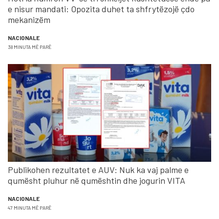
e nisur mandati: Opozita duhet ta shfrytëzojë çdo
mekanizëm
NACIONALE
38 MINUTA MË PARË
Publikohen rezultatet e AUV: Nuk ka vaj palme e
qumësht pluhur në qumështin dhe jogurin VITA
NACIONALE
47 MINUTA MË PARË