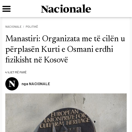
NACIONALE
POLITIKË
Manastiri: Organizata me të cilën u
përplasën Kurti e Osmani erdhi
fizikisht në Kosovë
4 VJET MË PARË
nga NACIONALE