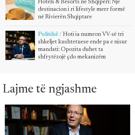
Hotels & Resorts në Shqipëri: Një
destinacion i ri lifestyle merr formë
në Rivierën Shqiptare
Politikë /
Hoti ia numron VV-së tri
shkeljet kushtetuese ende pa e nisur
mandati: Opozita duhet ta
shfrytëzojë çdo mekanizëm
Lajme të ngjashme