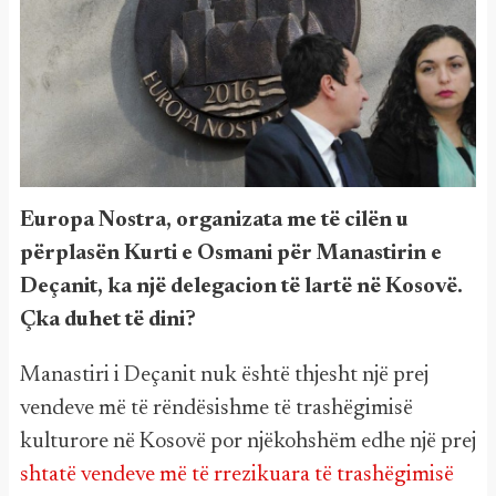
Europa Nostra, organizata me të cilën u
përplasën Kurti e Osmani për Manastirin e
Deçanit, ka një delegacion të lartë në Kosovë.
Çka duhet të dini?
Manastiri i Deçanit nuk është thjesht një prej
vendeve më të rëndësishme të trashëgimisë
kulturore në Kosovë por njëkohshëm edhe një prej
shtatë vendeve më të rrezikuara të trashëgimisë