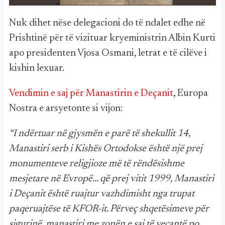
Nuk dihet nëse delegacioni do të ndalet edhe në
Prishtinë për të vizituar kryeministrin Albin Kurti
apo presidenten Vjosa Osmani, letrat e të cilëve i
kishin lexuar.
Vendimin e saj për Manastirin e Deçanit
, Europa
Nostra e arsyetonte si vijon:
“I ndërtuar në gjysmën e parë të shekullit 14,
Manastiri serb i Kishës Ortodokse është një prej
monumenteve religjioze më të rëndësishme
mesjetare në Evropë... që prej vitit 1999, Manastiri
i Deçanit është ruajtur vazhdimisht nga trupat
paqeruajtëse të KFOR-it. Përveç shqetësimeve për
sigurinë, manastiri me zonën e saj të veçantë po