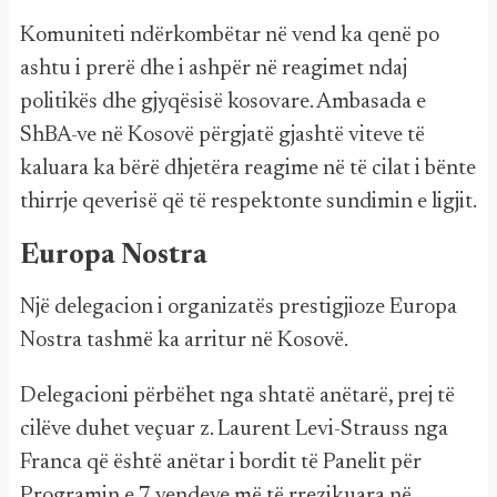
Komuniteti ndërkombëtar në vend ka qenë po
ashtu i prerë dhe i ashpër në reagimet ndaj
politikës dhe gjyqësisë kosovare. Ambasada e
ShBA-ve në Kosovë përgjatë gjashtë viteve të
kaluara ka bërë dhjetëra reagime në të cilat i bënte
thirrje qeverisë që të respektonte sundimin e ligjit.
Europa Nostra
Një delegacion i organizatës prestigjioze Europa
Nostra tashmë ka arritur në Kosovë.
Delegacioni përbëhet nga shtatë anëtarë, prej të
cilëve duhet veçuar z. Laurent Levi-Strauss nga
Franca që është anëtar i bordit të Panelit për
Programin e 7 vendeve më të rrezikuara në