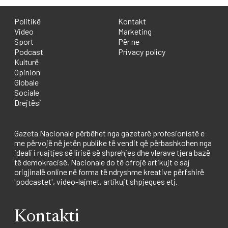
Politikë
Kontakt
Video
Marketing
Sport
Për ne
Podcast
Privacy policy
Kulturë
Opinion
Globale
Sociale
Drejtësi
Gazeta Nacionale përbëhet nga gazetarë profesionistë e
me përvojë në jetën publike të vendit që përbashkohen nga
ideali i ruajtjes së lirisë së shprehjes dhe vlerave tjera bazë
të demokracisë. Nacionale do të ofrojë artikujt e saj
origjinalë online në forma të ndryshme kreative përfshirë
'podcastet', video-lajmet, artikujt shpjegues etj.
Kontakti