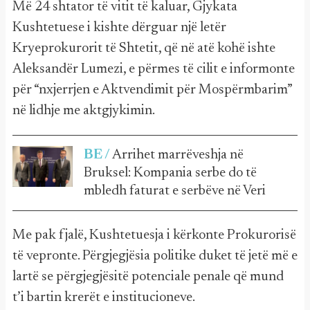
Më 24 shtator të vitit të kaluar, Gjykata
Kushtetuese i kishte dërguar një letër
Kryeprokurorit të Shtetit, që në atë kohë ishte
Aleksandër Lumezi, e përmes të cilit e informonte
për “nxjerrjen e Aktvendimit për Mospërmbarim”
në lidhje me aktgjykimin.
BE /
Arrihet marrëveshja në
Bruksel: Kompania serbe do të
mbledh faturat e serbëve në Veri
Me pak fjalë, Kushtetuesja i kërkonte Prokurorisë
të vepronte. Përgjegjësia politike duket të jetë më e
lartë se përgjegjësitë potenciale penale që mund
t’i bartin krerët e institucioneve.