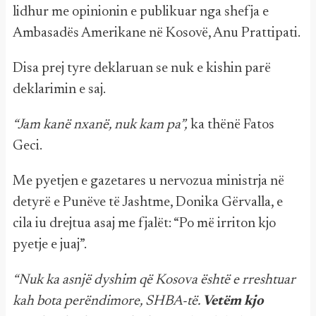
lidhur me opinionin e publikuar nga shefja e
Ambasadës Amerikane në Kosovë, Anu Prattipati.
Disa prej tyre deklaruan se nuk e kishin parë
deklarimin e saj.
“Jam kanë nxanë, nuk kam pa”,
ka thënë Fatos
Geci.
Me pyetjen e gazetares u nervozua ministrja në
detyrë e Punëve të Jashtme, Donika Gërvalla, e
cila iu drejtua asaj me fjalët: “Po më irriton kjo
pyetje e juaj”.
“Nuk ka asnjë dyshim që Kosova është e rreshtuar
kah bota perëndimore, SHBA-të.
Vetëm kjo