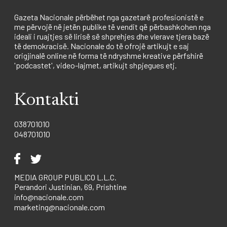
Gazeta Nacionale përbëhet nga gazetarë profesionistë e
me përvojë në jetën publike të vendit që përbashkohen nga
ideali i ruajtjes së lirisë së shprehjes dhe vlerave tjera bazë
të demokracisë. Nacionale do të ofrojë artikujt e saj
origjinalë online në forma të ndryshme kreative përfshirë
'podcastet', video-lajmet, artikujt shpjegues etj.
Kontakti
038701010
048701010
MEDIA GROUP PUBLICO L.L.C.
Perandori Justinian, 69, Prishtine
info@nacionale.com
marketing@nacionale.com