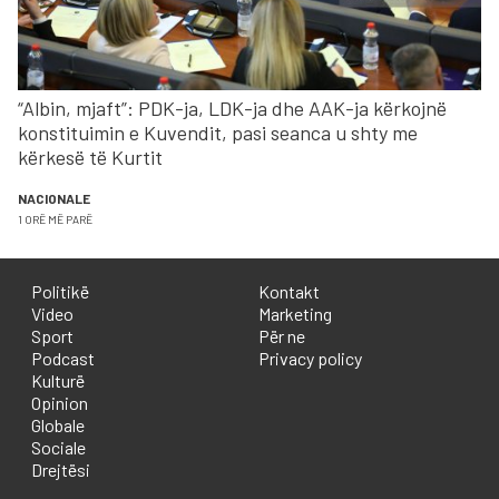
“Albin, mjaft”: PDK-ja, LDK-ja dhe AAK-ja kërkojnë
konstituimin e Kuvendit, pasi seanca u shty me
kërkesë të Kurtit
NACIONALE
1 ORË MË PARË
Politikë
Kontakt
Video
Marketing
Sport
Për ne
Podcast
Privacy policy
Kulturë
Opinion
Globale
Sociale
Drejtësi