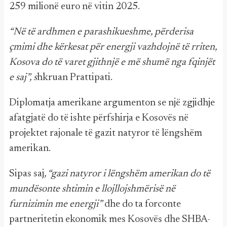
259 milionë euro në vitin 2025.
“Në të ardhmen e parashikueshme, përderisa
çmimi dhe kërkesat për energji vazhdojnë të rriten,
Kosova do të varet gjithnjë e më shumë nga fqinjët
e saj”, s
hkruan Prattipati.
Diplomatja amerikane argumenton se një zgjidhje
afatgjatë do të ishte përfshirja e Kosovës në
projektet rajonale të gazit natyror të lëngshëm
amerikan.
Sipas saj
, “gazi natyror i lëngshëm amerikan do të
mundësonte shtimin e llojllojshmërisë në
furnizimin me energji”
dhe do ta forconte
partneritetin ekonomik mes Kosovës dhe SHBA-