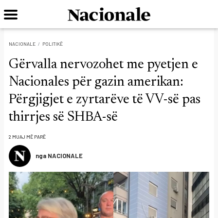
NACIONALE
POLITIKË
Gërvalla nervozohet me pyetjen e
Nacionales për gazin amerikan:
Përgjigjet e zyrtarëve të VV-së pas
thirrjes së SHBA-së
2 MUAJ MË PARË
nga NACIONALE