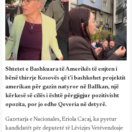
Shtetet e Bashkuara të Amerikës të enjten i
bënë thirrje Kosovës që t’i bashkohet projektit
amerikan për gazin natyror në Ballkan, një
kërkesë së cilës i është përgjigjur pozitivisht
opozita, por jo edhe Qeveria në detyrë.
Gazetarja e Nacionales, Eriola Cacaj, ka pyetur
kandidatët për deputetë të Lëvizjes Vetëvendosje