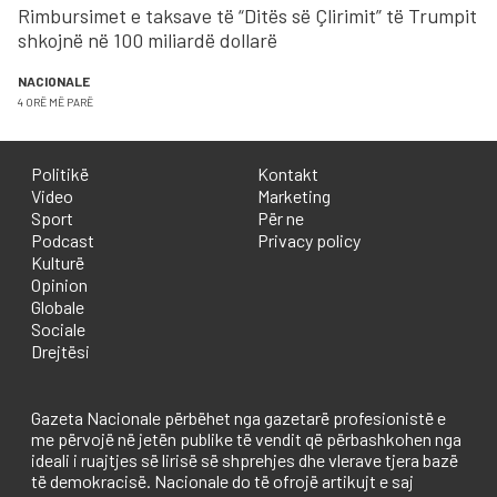
Rimbursimet e taksave të “Ditës së Çlirimit” të Trumpit
shkojnë në 100 miliardë dollarë
NACIONALE
4 ORË MË PARË
Politikë
Kontakt
Video
Marketing
Sport
Për ne
Podcast
Privacy policy
Kulturë
Opinion
Globale
Sociale
Drejtësi
Gazeta Nacionale përbëhet nga gazetarë profesionistë e
me përvojë në jetën publike të vendit që përbashkohen nga
ideali i ruajtjes së lirisë së shprehjes dhe vlerave tjera bazë
të demokracisë. Nacionale do të ofrojë artikujt e saj