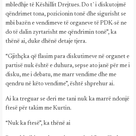
mbledhje të Këshillit Drejtues. Do t`i diskutojmë
qëndrimet tona, pozicionin tonë dhe sigurisht se
mbi bazën e vendimeve të organeve të PDK-së ne
do të dalin zyrtarisht me qëndrimin tonë”, ka
thënë ai, duke dhënë detaje tjera.
“Gjithçka që flasim para diskutimeve në organet e
partisë nuk është e duhura, sepse ato janë për me i
disku, me i debatu, me marr vendime dhe me
qendru në këto vendime”, është shprehur ai.
Ai ka treguar se deri me tani nuk ka marrë ndonjë
ftesë për takim me Kurtin.
“Nuk ka ftesë”, ka thënë ai