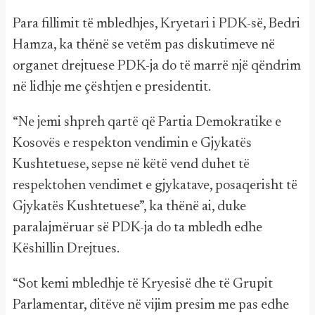
Para fillimit të mbledhjes, Kryetari i PDK-së, Bedri
Hamza, ka thënë se vetëm pas diskutimeve në
organet drejtuese PDK-ja do të marrë një qëndrim
në lidhje me çështjen e presidentit.
“Ne jemi shpreh qartë që Partia Demokratike e
Kosovës e respekton vendimin e Gjykatës
Kushtetuese, sepse në këtë vend duhet të
respektohen vendimet e gjykatave, posaqerisht të
Gjykatës Kushtetuese”, ka thënë ai, duke
paralajmëruar së PDK-ja do ta mbledh edhe
Këshillin Drejtues.
“Sot kemi mbledhje të Kryesisë dhe të Grupit
Parlamentar, ditëve në vijim presim me pas edhe