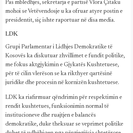
Pas mbledhjes, sekretarja e partisë Vlora Çitaku
mohoi se Vetëvendosje u ka ofruar atyre postin e
presidentit, siç ishte raportuar në disa media.
LDK
Grupi Parlamentar i Lidhjes Demokratike të
Kosovës ka diskutuar zhvillimet e fundit politike,
me fokus aktgjykimin e Gjykatës Kushtetuese,
për të cilin vlerëson se ka rikthyer qartësinë
juridike dhe procesin në kornizën kushtetuese.
LDK ka riafirmuar qëndrimin për respektimin e
rendit kushtetues, funksionimin normal të
institucioneve dhe ruajtjen e balancës
demokratike, duke theksuar se veprimet politike