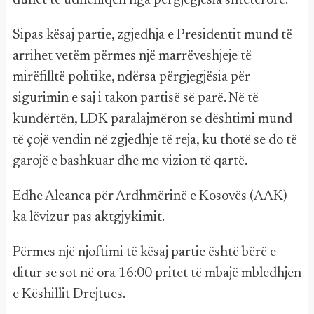
duhet të udhëhiqen nga përgjegjësia shtetërore.
Sipas kësaj partie, zgjedhja e Presidentit mund të
arrihet vetëm përmes një marrëveshjeje të
mirëfilltë politike, ndërsa përgjegjësia për
sigurimin e saj i takon partisë së parë. Në të
kundërtën, LDK paralajmëron se dështimi mund
të çojë vendin në zgjedhje të reja, ku thotë se do të
garojë e bashkuar dhe me vizion të qartë.
Edhe Aleanca për Ardhmërinë e Kosovës (AAK)
ka lëvizur pas aktgjykimit.
Përmes një njoftimi të kësaj partie është bërë e
ditur se sot në ora 16:00 pritet të mbajë mbledhjen
e Këshillit Drejtues.