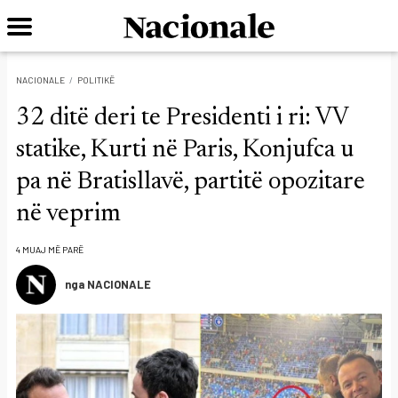
NACIONALE
POLITIKË
32 ditë deri te Presidenti i ri: VV
statike, Kurti në Paris, Konjufca u
pa në Bratisllavë, partitë opozitare
në veprim
4 MUAJ MË PARË
nga NACIONALE