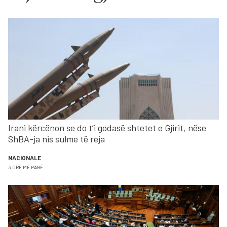
Irani kërcënon se do t’i godasë shtetet e Gjirit, nëse
ShBA-ja nis sulme të reja
NACIONALE
3 ORË MË PARË