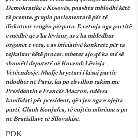
Demokratike e Kosovës, poashtu mblodhi këtë
të premte, grupin parlamentarë për të
diskutuar rrugën përpara. E vetmja nga partitë
e mëdhë që s’ka lëvizur, as s’ka mbledhur
organet e veta, e as iniciativë konkrete për ta
tejkaluar këtë proces, mbetet ajo që ka më së
shumëti deputetë në Kuvend; Lëvizja
Vetëendosje. Madje kryetari i kësaj partie
ndodhet në Paris, ku po zhvillon takim me
Presidentin e Francës Macron, ndërsa
kandidati për president, që vjen nga e njejta
parti, Glauk Konjufca, të enjtën mbrëma u pa
në Bratisllavë të Sllovakisë.
PDK