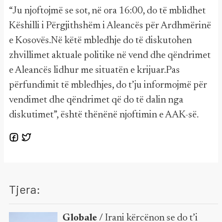
“Ju njoftojmë se sot, në ora 16:00, do të mblidhet
Këshilli i Përgjithshëm i Aleancës për Ardhmërinë
e Kosovës.Në këtë mbledhje do të diskutohen
zhvillimet aktuale politike në vend dhe qëndrimet
e Aleancës lidhur me situatën e krijuar.Pas
përfundimit të mbledhjes, do t’ju informojmë për
vendimet dhe qëndrimet që do të dalin nga
diskutimet”, është thënënë njoftimin e AAK-së.
Tjera:
Globale /
Irani kërcënon se do t’i