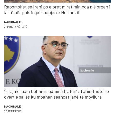
Raportohet se Irani po e pret miratimin nga një organ i
lartë për paktin për hapjen e Hormuzit
NACIONALE
27 MINUTA MË PARË
“E lajmëruam Deharin, administratën”: Tahiri thotë se
dyert e sallës ku mbahen seancat janë të mbyllura
NACIONALE
1 ORË MË PARË