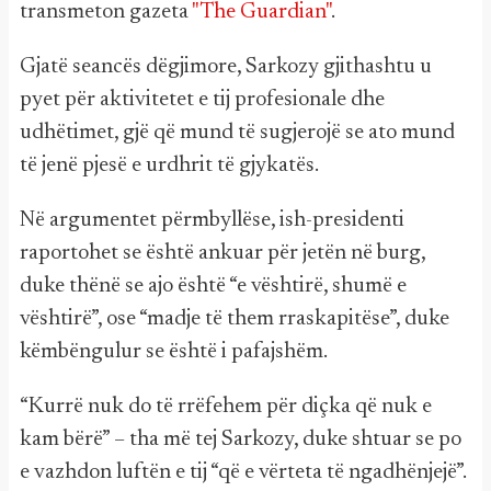
transmeton gazeta
"The Guardian"
.
Gjatë seancës dëgjimore, Sarkozy gjithashtu u
pyet për aktivitetet e tij profesionale dhe
udhëtimet, gjë që mund të sugjerojë se ato mund
të jenë pjesë e urdhrit të gjykatës.
Në argumentet përmbyllëse, ish-presidenti
raportohet se është ankuar për jetën në burg,
duke thënë se ajo është “e vështirë, shumë e
vështirë”, ose “madje të them rraskapitëse”, duke
këmbëngulur se është i pafajshëm.
“Kurrë nuk do të rrëfehem për diçka që nuk e
kam bërë” – tha më tej Sarkozy, duke shtuar se po
e vazhdon luftën e tij “që e vërteta të ngadhënjejë”.