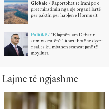
Globale /
Raportohet se Irani po e
pret miratimin nga një organ i lartë
për paktin për hapjen e Hormuzit
Politikë /
“E lajmëruam Deharin,
administratën”: Tahiri thotë se dyert
e sallës ku mbahen seancat janë të
mbyllura
Lajme të ngjashme