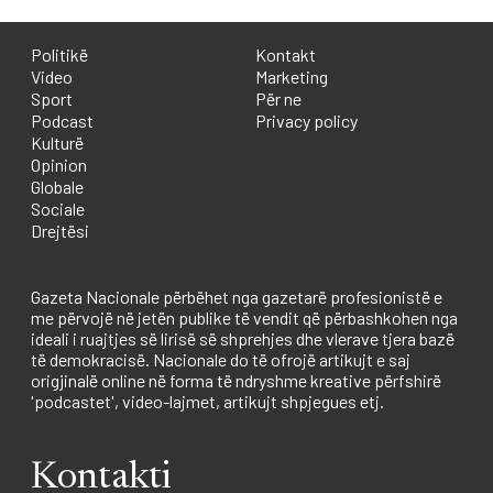
Politikë
Kontakt
Video
Marketing
Sport
Për ne
Podcast
Privacy policy
Kulturë
Opinion
Globale
Sociale
Drejtësi
Gazeta Nacionale përbëhet nga gazetarë profesionistë e
me përvojë në jetën publike të vendit që përbashkohen nga
ideali i ruajtjes së lirisë së shprehjes dhe vlerave tjera bazë
të demokracisë. Nacionale do të ofrojë artikujt e saj
origjinalë online në forma të ndryshme kreative përfshirë
'podcastet', video-lajmet, artikujt shpjegues etj.
Kontakti