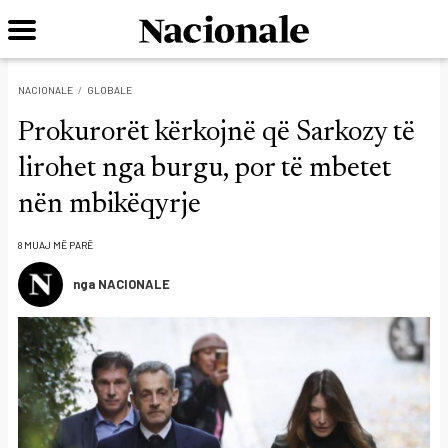
NACIONALE
GLOBALE
Prokurorët kërkojnë që Sarkozy të
lirohet nga burgu, por të mbetet
nën mbikëqyrje
8 MUAJ MË PARË
nga NACIONALE