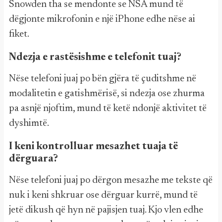
Snowden tha se mendonte se NSA mund të
dëgjonte mikrofonin e një iPhone edhe nëse ai
fiket.
Ndezja e rastësishme e telefonit tuaj?
Nëse telefoni juaj po bën gjëra të çuditshme në
modalitetin e gatishmërisë, si ndezja ose zhurma
pa asnjë njoftim, mund të ketë ndonjë aktivitet të
dyshimtë.
I keni kontrolluar mesazhet tuaja të
dërguara?
Nëse telefoni juaj po dërgon mesazhe me tekste që
nuk i keni shkruar ose dërguar kurrë, mund të
jetë dikush që hyn në pajisjen tuaj. Kjo vlen edhe