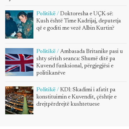
Politikë /
Doktoresha e UÇK-së:
Kush është Time Kadrijaj, deputetja
që e goditi me vezë Albin Kurtin?
Politikë /
Ambasada Britanike pasi u
shty sërish seanca: Shumë ditë pa
Kuvend funksional, përgjegjësi e
politikanëve
Politikë /
KDI: Skadimi i afatit pa
konstituimin e Kuvendit, çështje e
drejtpërdrejtë kushtetuese