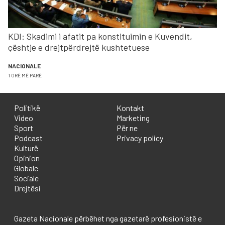
KDI: Skadimi i afatit pa konstituimin e Kuvendit,
çështje e drejtpërdrejtë kushtetuese
NACIONALE
1 ORË MË PARË
Politikë
Kontakt
Video
Marketing
Sport
Për ne
Podcast
Privacy policy
Kulturë
Opinion
Globale
Sociale
Drejtësi
Gazeta Nacionale përbëhet nga gazetarë profesionistë e