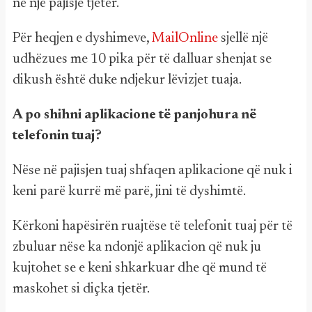
në një pajisje tjetër.
Për heqjen e dyshimeve,
MailOnline
sjellë një
udhëzues me 10 pika për të dalluar shenjat se
dikush është duke ndjekur lëvizjet tuaja.
A po shihni aplikacione të panjohura në
telefonin tuaj?
Nëse në pajisjen tuaj shfaqen aplikacione që nuk i
keni parë kurrë më parë, jini të dyshimtë.
Kërkoni hapësirën ruajtëse të telefonit tuaj për të
zbuluar nëse ka ndonjë aplikacion që nuk ju
kujtohet se e keni shkarkuar dhe që mund të
maskohet si diçka tjetër.