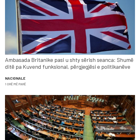
Ambasada Britanike pasi u shty sërish seanca: Shumë
ditë pa Kuvend funksional, përgjegjësi e politikanëve
NACIONALE
1 ORË MË PARË