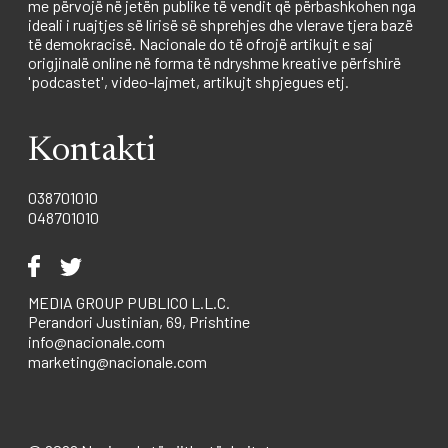
me përvojë në jetën publike të vendit që përbashkohen nga
ideali i ruajtjes së lirisë së shprehjes dhe vlerave tjera bazë
të demokracisë. Nacionale do të ofrojë artikujt e saj
origjinalë online në forma të ndryshme kreative përfshirë
'podcastet', video-lajmet, artikujt shpjegues etj.
Kontakti
038701010
048701010
MEDIA GROUP PUBLICO L.L.C.
Perandori Justinian, 69, Prishtine
info@nacionale.com
marketing@nacionale.com