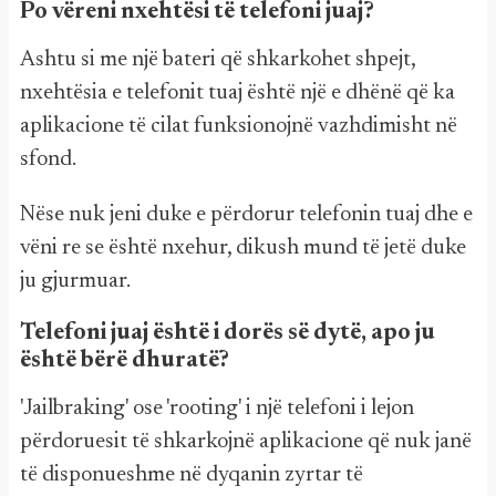
Po vëreni nxehtësi të telefoni juaj?
Ashtu si me një bateri që shkarkohet shpejt,
nxehtësia e telefonit tuaj është një e dhënë që ka
aplikacione të cilat funksionojnë vazhdimisht në
sfond.
Nëse nuk jeni duke e përdorur telefonin tuaj dhe e
vëni re se është nxehur, dikush mund të jetë duke
ju gjurmuar.
Telefoni juaj është i dorës së dytë, apo ju
është bërë dhuratë?
'Jailbraking' ose 'rooting' i një telefoni i lejon
përdoruesit të shkarkojnë aplikacione që nuk janë
të disponueshme në dyqanin zyrtar të