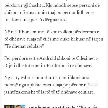
përdorur gjithashtu. Kjo ndodh sepse personi që
shikon informacionin tuaj po përdor lidhjen e
telefonit tuaj për t'i dërguar ato.
Në një iPhone mund të kontrolloni përdorimin e
të dhënave tuaja në cilësime duke klikuar në faqen
"Të dhënat celulare".
Për përdoruesit e Android shkoni te Cilësimet >
Rrjeti dhe Interneti > Përdorimi i të dhënave.
Nga aty është e mundur të identifikoni nëse
ndonjë nga aplikacionet tuaja po përdor një sasi
jashtëzakonisht të lartë të të dhënave celulare.
inteligjenca artificiale /
“Kam një