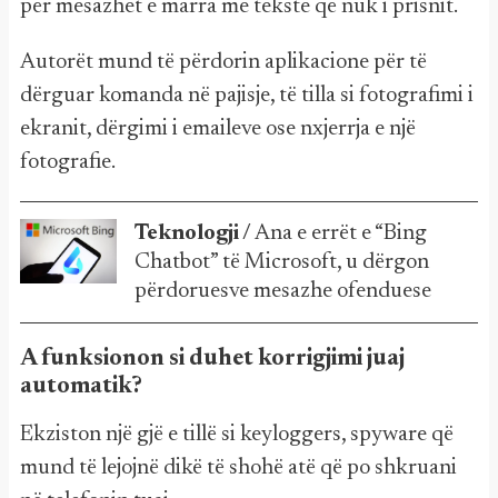
për mesazhet e marra me tekste që nuk i prisnit.
Autorët mund të përdorin aplikacione për të
dërguar komanda në pajisje, të tilla si fotografimi i
ekranit, dërgimi i emaileve ose nxjerrja e një
fotografie.
Teknologji /
Ana e errët e “Bing
Chatbot” të Microsoft, u dërgon
përdoruesve mesazhe ofenduese
A funksionon si duhet korrigjimi juaj
automatik?
Ekziston një gjë e tillë si keyloggers, spyware që
mund të lejojnë dikë të shohë atë që po shkruani